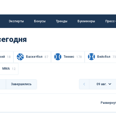
Эксперты
Бонусы
Тренды
Букмекеры
Пресс
сегодня
кей
Баскетбол
Теннис
Бейсбол
18
87
178
73
MMA
12
Завершились
09 авг.
Разверну