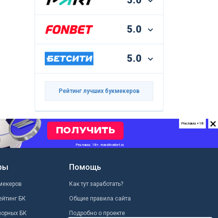
5.0
5.0
5.0
Рейтинг лучших букмекеров
×
Реклама +18
ры
Помощь
мекеров
Как тут заработать?
ейтинг БК
Общие правила сайта
шорных БК
Подробно о проекте