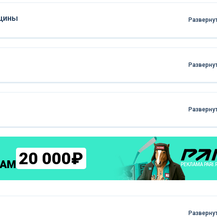
нщины
Разверну
Разверну
Разверну
20 000₽
КАМ
РЕКЛАМА PARI.
Разверну