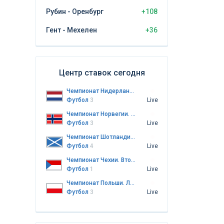
Рубин - Оренбург
+108
Гент - Мехелен
+36
Центр ставок сегодня
Чемпионат Нидерландов. Эредивизи
Футбол
3
Live
Чемпионат Норвегии. Элитсерия
Футбол
3
Live
Чемпионат Шотландии. Премьер-лига
Футбол
4
Live
Чемпионат Чехии. Вторая лига
Футбол
1
Live
Чемпионат Польши. Лига 1
Футбол
3
Live