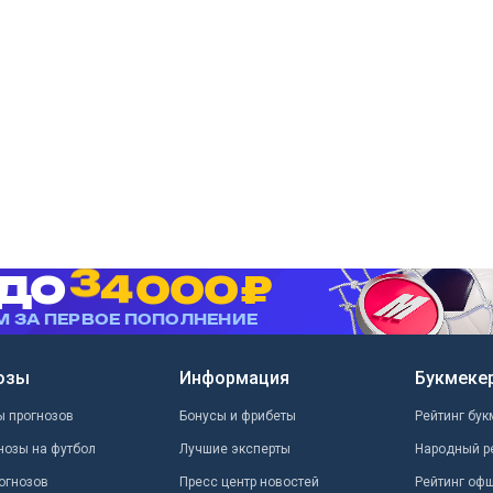
озы
Информация
Букмеке
ы прогнозов
Бонусы и фрибеты
Рейтинг бук
нозы на футбол
Лучшие эксперты
Народный р
огнозов
Пресс центр новостей
Рейтинг оф