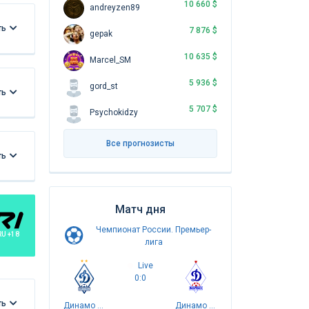
10 660 $
andreyzen89
ть
7 876 $
gepak
10 635 $
Marcel_SM
5 936 $
gord_st
ть
5 707 $
Psychokidzy
Все прогнозисты
ть
Матч дня
Чемпионат России. Премьер-
RU +18
лига
Live
0:0
ть
Динамо Москва
Динамо Махачкала