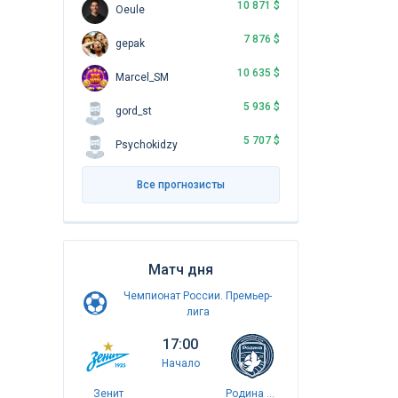
10 871 $
Oeule
7 876 $
gepak
10 635 $
Marcel_SM
5 936 $
gord_st
5 707 $
Psychokidzy
Все прогнозисты
Матч дня
Чемпионат России. Премьер-
лига
17:00
Начало
Зенит
Родина Москва