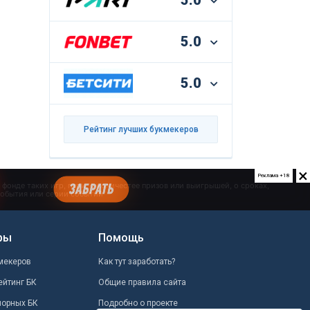
5.0
5.0
5.0
Рейтинг лучших букмекеров
×
Реклама +18
ры
Помощь
мекеров
Как тут заработать?
ейтинг БК
Общие правила сайта
шорных БК
Подробно о проекте