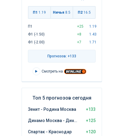
П1
1.19
Ничья
8.5
П2
16.5
П1
+25
1.19
Ф1 (-1.50)
+8
1.43
Ф1 (-2.00)
+7
1.71
Прогнозов: +133
Смотреть на
Топ 5 прогнозов сегодня
Зенит - Родина Москва
+133
Динамо Москва - Динамо Махачкала
+125
Спартак - Краснодар
+120