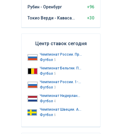
Рубин - Оренбург
+96
Токио Верди - Кавасаки Фронтале
+30
Центр ставок сегодня
Чемпионат России. Премьер-лига
Футбол
5
Чемпионат Бельгии. Премьер-лига
Футбол
5
Чемпионат России. 1-я лига
Футбол
3
Чемпионат Нидерландов. Эредивизи
Футбол
4
Чемпионат Швеции. Аллсвенскан
Футбол
6