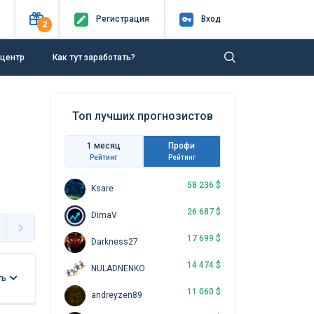
Регистр
ация
Вход
2
-центр
Как тут заработать?
Топ лучших прогнозистов
1 месяц
Профи
Рейтинг
Рейтинг
58 236 $
Ksare
26 687 $
DimaV
17 699 $
Darkness27
14 474 $
NULADNENKO
ть
11 060 $
andreyzen89