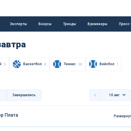
Эксперты
Бонусы
Тренды
Букмекеры
Пресс
завтра
й
Баскетбол
Теннис
Бейсбол
5
8
58
1
Завершились
10 авг.
ор Плата
Разверну