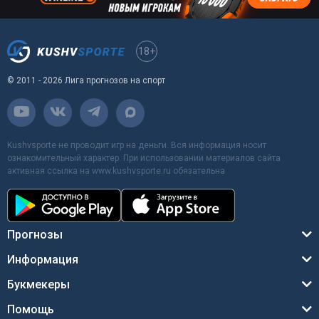
18+
© 2011 - 2026 Лига прогнозов на спорт
Kushvsporte не проводит игр на деньги. Вся информация носит
ознакомительный характер. При использовании материалов сайта
активная ссылка на www.kushvsporte.ru обязательна
Прогнозы
Информация
Букмекеры
Помощь