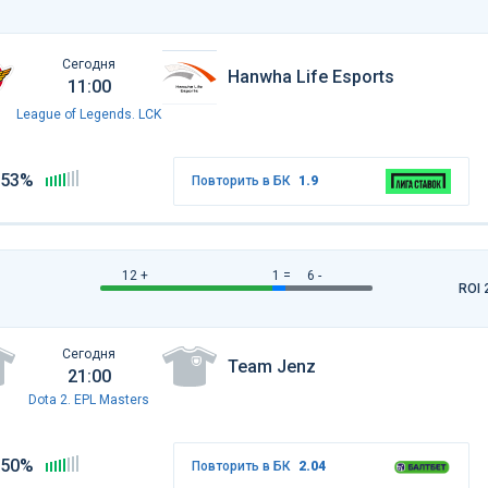
Сегодня
Hanwha Life Esports
11:00
League of Legends. LCK
53%
Повторить в БК
1.9
12 +
1 =
6 -
ROI 
Сегодня
Team Jenz
21:00
Dota 2. EPL Masters
50%
Повторить в БК
2.04