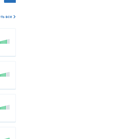
ть все