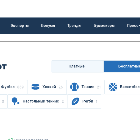
Эксперты
Бонусы
Тренды
Букмекеры
Пресс
рт
Платные
Бесплатны
Футбол
Хоккей
Теннис
Баскетбол
659
26
21
Настольный теннис
Регби
3
2
1
+1