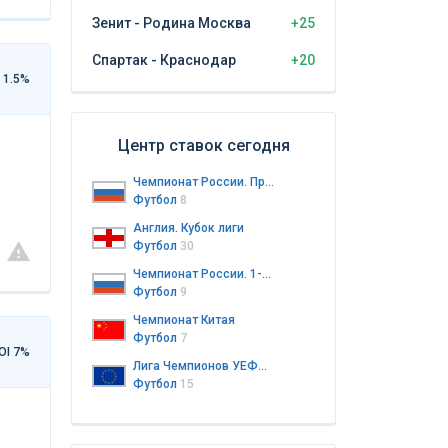
Зенит - Родина Москва
+25
Спартак - Краснодар
+20
 1.5%
Центр ставок сегодня
Чемпионат России. Премьер-лига
Футбол
8
Англия. Кубок лиги
Футбол
30
Чемпионат России. 1-я лига
Футбол
9
Чемпионат Китая
Футбол
7
OI 7%
Лига Чемпионов УЕФА. Женщины
Футбол
15