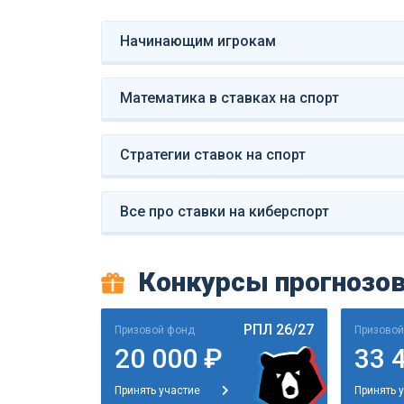
Начинающим игрокам
Математика в ставках на спорт
Стратегии ставок на спорт
Все про ставки на киберспорт
Конкурсы прогнозо
РПЛ 26/27
Призовой фонд
Призовой
20 000 ₽
33 
Принять участие
Принять 