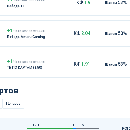
Чел
овек
поставил
КФ
1.9
53%
Шансы
Победа T1
+1
Чел
овек
поставил
КФ
2.04
50%
Шансы
Победа Amaru Gaming
+1
Чел
овек
поставил
КФ
1.91
53%
Шансы
ТБ ПО КАРТАМ (2.50)
ертов
12 часов
12 +
1 =
6 -
ROI 