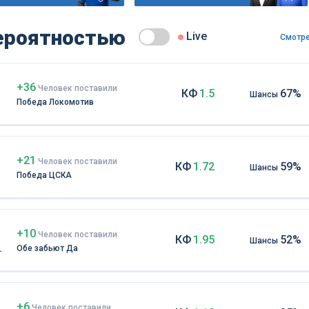
ероятностью
Live
Смотре
+36
Чел
овек
поставили
КФ
1.5
67%
Шансы
Победа Локомотив
+21
Чел
овек
поставили
КФ
1.72
59%
Шансы
Победа ЦСКА
+10
Чел
овек
поставили
КФ
1.95
52%
Шансы
Обе забьют Да
+6
Чел
овек
поставили