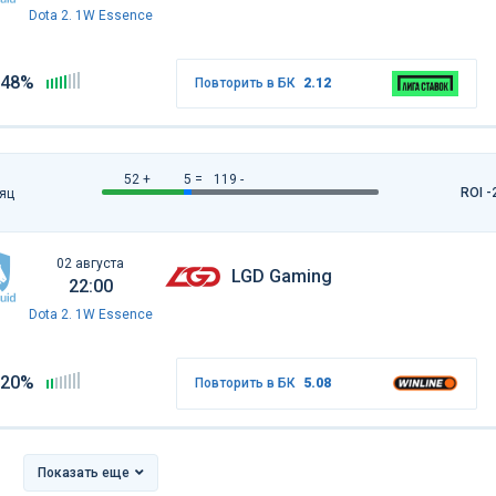
Dota 2. 1W Essence
48%
Повторить в БК
2.12
52 +
5 =
119 -
ROI -
яц
02 августа
LGD Gaming
22:00
Dota 2. 1W Essence
20%
Повторить в БК
5.08
Показать еще