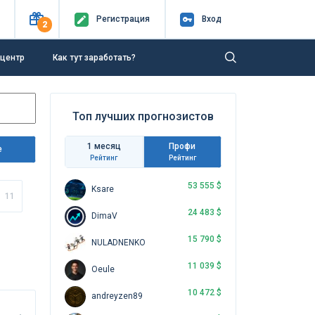
Регистр
ация
Вход
2
-центр
Как тут заработать?
Топ лучших прогнозистов
1 месяц
Профи
е
Рейтинг
Рейтинг
53 555 $
Ksare
11
24 483 $
DimaV
15 790 $
NULADNENKO
11 039 $
Oeule
10 472 $
andreyzen89