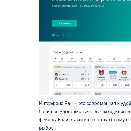
Интерфейс Pari — это современная и удо
большое удовольствие: все находится на
фейлов. Если вы ищете топ-платформу с 
выбор.