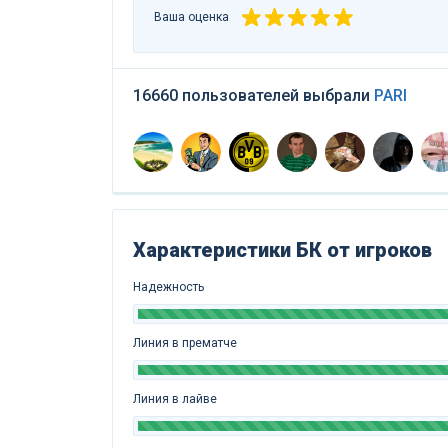
Ваша оценка
16660 пользователей выбрали
PARI
Характеристики БК от игроков
Надежность
100% Complete
Линия в прематче
100% Complete
Линия в лайве
100% Complete