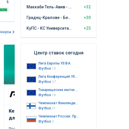
5
Маккаби Тель-Авив - ЦСКА София
+32
Градец-Кралове - Бешикташ
+30
КуПС - КС Университатя Крайова
+25
бонусы
Центр ставок сегодня
Лига Европы УЕФА
Футбол
10
Лига Конференций УЕФА
через 4 месяца
чер
Футбол
27
Товарищеские матчи клубов
50 000 ₽
Футбол
18
Чемпионат Финляндии. Колмонен. 3-й дивизион
Футбол
21
Кешбэк 5% от PARI за
Программа лояльн
Чемпионат России. Премьер-лига
любые экспресс-ставки
PARI: VIP-кешбэк 
Футбол
3
Подробнее
Подробнее