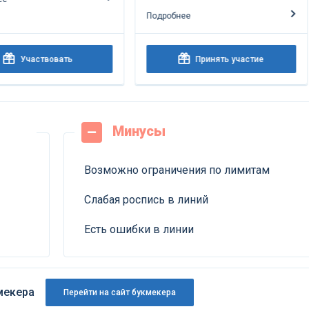
ее
Принять участие
Забрать кешбэк
Минусы
Возможно ограничения по лимитам
Слабая роспись в линий
Есть ошибки в линии
мекера
Перейти на сайт букмекера