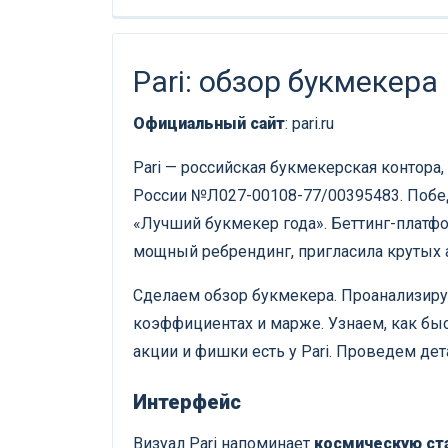
Pari: обзор букмекера
Официальный сайт
: pari.ru
Pari — российская букмекерская контора,
России №Л027-00108-77/00395483. Побед
«Лучший букмекер года». Беттинг-платфо
мощный ребрендинг, пригласила крутых 
Сделаем обзор букмекера. Проанализиру
коэффициентах и марже. Узнаем, как быс
акции и фишки есть у Pari. Проведем де
Интерфейс
Визуал Pari напоминает
космическую ст