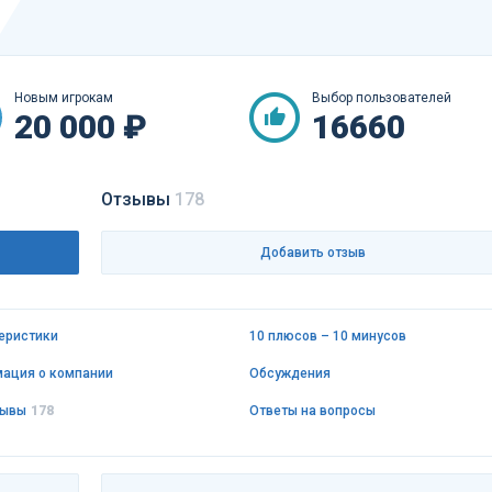
Новым игрокам
Выбор пользователей
20 000 ₽
16660
Отзывы
178
Добавить отзыв
еристики
10 плюсов – 10 минусов
ация о компании
Обсуждения
зывы
178
Ответы на вопросы