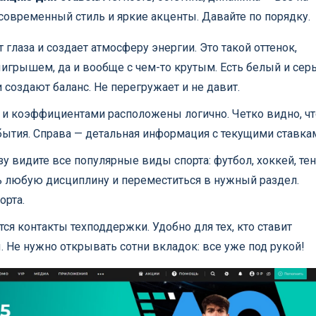
 современный стиль и яркие акценты. Давайте по порядку.
глаза и создает атмосферу энергии. Это такой оттенок,
ыигрышем, да и вообще с чем-то крутым. Есть белый и сер
создают баланс. Не перегружает и не давит.
и и коэффициентами расположены логично. Четко видно, чт
обытия. Справа — детальная информация с текущими ставка
у видите все популярные виды спорта: футбол, хоккей, тен
ь любую дисциплину и переместиться в нужный раздел.
орта.
я контакты техподдержки. Удобно для тех, кто ставит
 Не нужно открывать сотни вкладок: все уже под рукой!