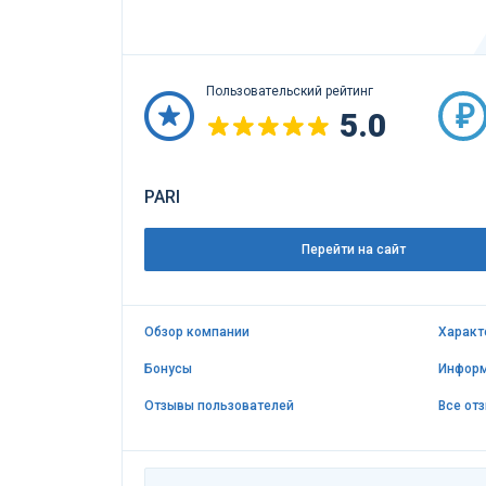
Пользовательский рейтинг
5.0
PARI
Перейти на сайт
Обзор компании
Характ
Бонусы
Информ
Отзывы пользователей
Все от