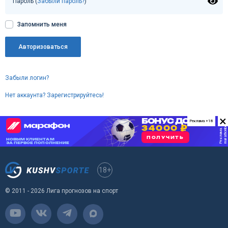
Пароль (
Забыли пароль?
)
Запомнить меня
Авторизоваться
Забыли логин?
Нет аккаунта? Зарегистрируйтесь!
×
Реклама +18
18+
© 2011 - 2026 Лига прогнозов на спорт