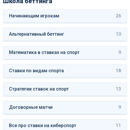
Школа беттинга
Начинающим игрокам
26
Альтернативный беттинг
10
Математика в ставках на спорт
9
Ставки по видам спорта
18
Стратегии ставок на спорт
13
Договорные матчи
9
Все про ставки на киберспорт
11