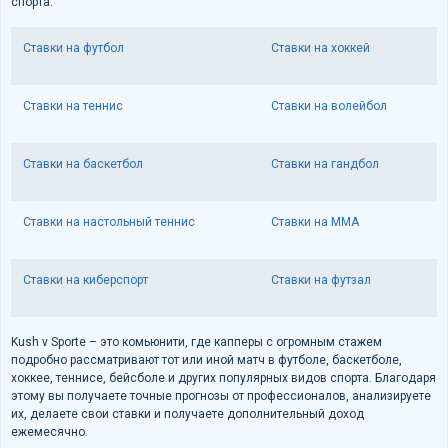
спорта:
Ставки на футбол
Ставки на хоккей
Ставки на теннис
Ставки на волейбол
Ставки на баскетбол
Ставки на гандбол
Ставки на настольный теннис
Ставки на ММА
Ставки на киберспорт
Ставки на футзал
Kush v Sporte – это комьюнити, где капперы с огромным стажем
подробно рассматривают тот или иной матч в футболе, баскетболе,
хоккее, теннисе, бейсболе и других популярных видов спорта. Благодаря
этому вы получаете точные прогнозы от профессионалов, анализируете
их, делаете свои ставки и получаете дополнительный доход
ежемесячно.