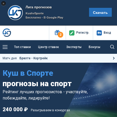
×
Лига прогнозов
Скачать
KushvSporte
Бесплатно - В Google Play
Регистр
.
Вход
2
Топ ставки
Центр ставок
Эксперты
Бонусы
Тренды
Букмекеры
Пресс-центр
Матч дня
Брюгге - Кортрейк
Как тут заработать?
Куш в Спорте
прогнозы на спорт
Рейтинг лучших прогнозистов - участвуйте,
побеждайте, лидируйте!
240 000 ₽
Разыгрываем в конкурсах