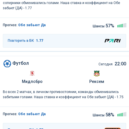
соперники обменивались голами. Наша ставка и коэффициент на Обе
забьют (ДА) - 1.77
Прогноз:
Обе забьют Да
57%
Шансы
Повторить в БК
1.77
Футбол
22:00
Сегодня
Мидлсбро
Рексем
Во всех 2 матчах, в личном противостоянии, команды обменивались
забитыми голами. Наша ставка и коэффициент на Обе забьют (ДА) - 1.75
Прогноз:
Обе забьют Да
58%
Шансы