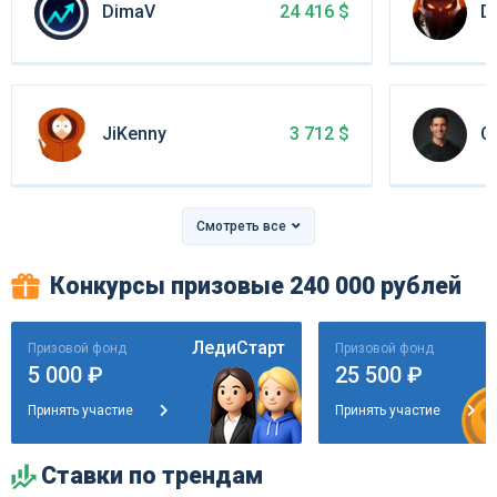
DimaV
Da
24 416 $
JiKenny
Oe
3 712 $
Смотреть все
Конкурсы призовые 240 000 рублей
ЛедиСтарт
Призовой фонд
Призовой фонд
5 000 ₽
25 500 ₽
Принять участие
Принять участие
Ставки по трендам