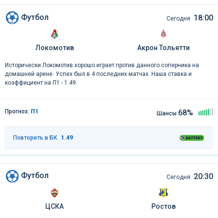
Футбол
18:00
Сегодня
Локомотив
Акрон Тольятти
Исторически Локомотив хорошо играет против данного соперника на
домашней арене. Успех был в 4 последних матчах. Наша ставка и
коэффициент на П1 - 1.49
Прогноз:
П1
68%
Шансы
Повторить в БК
1.49
Футбол
20:30
Сегодня
ЦСКА
Ростов