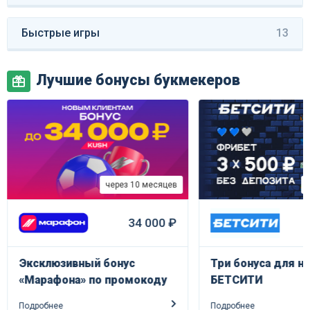
Быстрые игры
13
Лучшие бонусы букмекеров
через 10 месяцев
34 000 ₽
Эксклюзивный бонус
Три бонуса для н
«Марафона» по промокоду
БЕТСИТИ
Подробнее
Подробнее