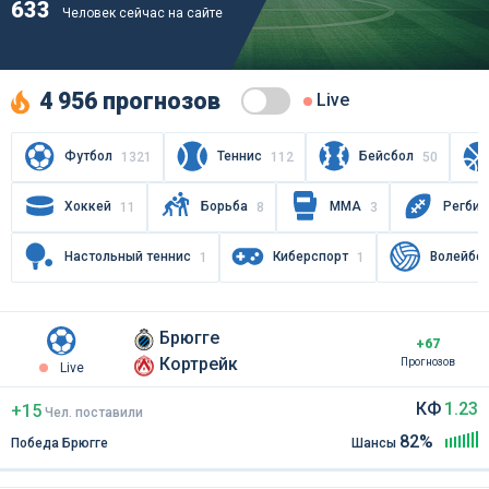
633
Человек сейчас на сайте
4 956 прогнозов
Live
Футбол
Теннис
Бейсбол
1321
112
50
Хоккей
Борьба
MMA
Регби
11
8
3
Настольный теннис
Киберспорт
Волейбо
1
1
Брюгге
+67
Кортрейк
Прогнозов
Live
КФ
1.23
+15
Чел
.
поставили
82%
Победа Брюгге
Шансы