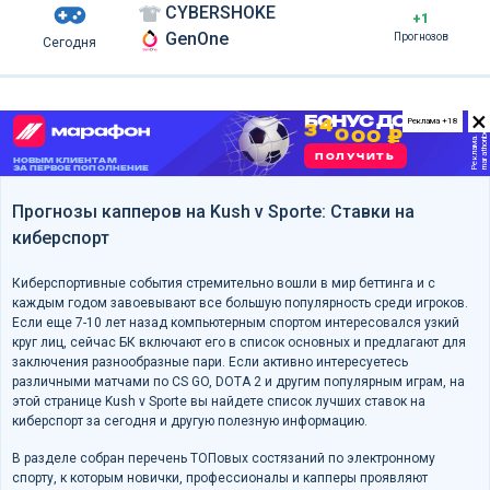
CYBERSHOKE
+1
GenOne
Прогнозов
Сегодня
×
Реклама +18
Прогнозы капперов на Kush v Sporte: Ставки на
киберспорт
Киберспортивные события стремительно вошли в мир беттинга и с
каждым годом завоевывают все большую популярность среди игроков.
Если еще 7-10 лет назад компьютерным спортом интересовался узкий
круг лиц, сейчас БК включают его в список основных и предлагают для
заключения разнообразные пари. Если активно интересуетесь
различными матчами по CS GO, DOTA 2 и другим популярным играм, на
этой странице Kush v Sporte вы найдете список лучших ставок на
киберспорт за сегодня и другую полезную информацию.
В разделе собран перечень ТОПовых состязаний по электронному
спорту, к которым новички, профессионалы и капперы проявляют