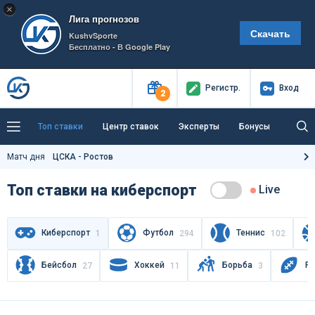
×
Лига прогнозов
Скачать
KushvSporte
Бесплатно - В Google Play
Регистр
.
Вход
2
Топ ставки
Центр ставок
Эксперты
Бонусы
Тренды
Букмекеры
Пресс-центр
Матч дня
ЦСКА - Ростов
Как тут заработать?
Топ ставки на киберспорт
Live
Киберспорт
Футбол
Теннис
1
294
102
Бейсбол
Хоккей
Борьба
Ре
27
11
3