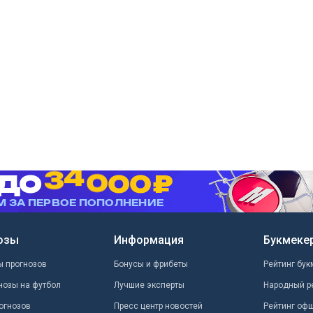
озы
Информация
Букмеке
ы прогнозов
Бонусы и фрибеты
Рейтинг бук
нозы на футбол
Лучшие эксперты
Народный р
огнозов
Пресс центр новостей
Рейтинг оф