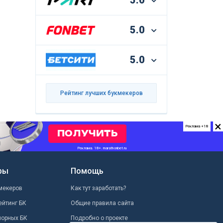
5.0
5.0
5.0
Рейтинг лучших букмекеров
×
Реклама +18
ры
Помощь
мекеров
Как тут заработать?
ейтинг БК
Общие правила сайта
шорных БК
Подробно о проекте