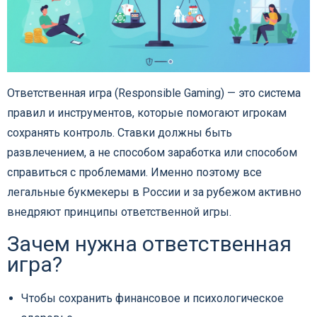
Ответственная игра (Responsible Gaming) — это система
правил и инструментов, которые помогают игрокам
сохранять контроль. Ставки должны быть
развлечением, а не способом заработка или способом
справиться с проблемами. Именно поэтому все
легальные букмекеры в России и за рубежом активно
внедряют принципы ответственной игры.
Зачем нужна ответственная
игра?
Чтобы сохранить финансовое и психологическое