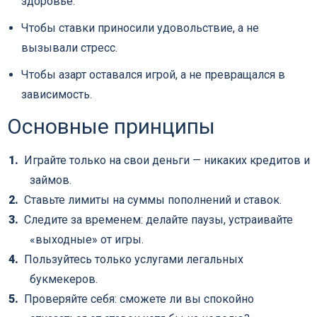
здоровье.
Чтобы ставки приносили удовольствие, а не
вызывали стресс.
Чтобы азарт оставался игрой, а не превращался в
зависимость.
Основные принципы
Играйте только на свои деньги — никаких кредитов и
займов.
Ставьте лимиты на суммы пополнений и ставок.
Следите за временем: делайте паузы, устраивайте
«выходные» от игры.
Пользуйтесь только услугами легальных
букмекеров.
Проверяйте себя: сможете ли вы спокойно