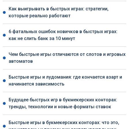
Как выигрывать в быстрых играх: стратегии,
которые реально работают
6 фатальных ошибок новичков в быстрых играх:
как не слить банк за 10 минут
Чем быстрые игры отличаются от слотов и игровых
автоматов
Быстрые игры и лудомания: где кончается азарт и
начинается зависимость
Будущее быстрых игр в букмекерских конторах:
тренды, технологии и новые форматы ставок
Быстрые игры в букмекерских конторах: что это,