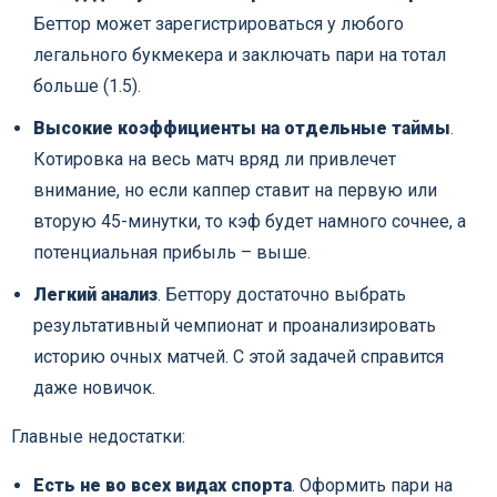
Беттор может зарегистрироваться у любого
легального букмекера и заключать пари на тотал
больше (1.5).
Высокие коэффициенты на отдельные таймы
.
Котировка на весь матч вряд ли привлечет
внимание, но если каппер ставит на первую или
вторую 45-минутки, то кэф будет намного сочнее, а
потенциальная прибыль – выше.
Легкий анализ
. Беттору достаточно выбрать
результативный чемпионат и проанализировать
историю очных матчей. С этой задачей справится
даже новичок.
Главные недостатки:
Есть не во всех видах спорта
. Оформить пари на