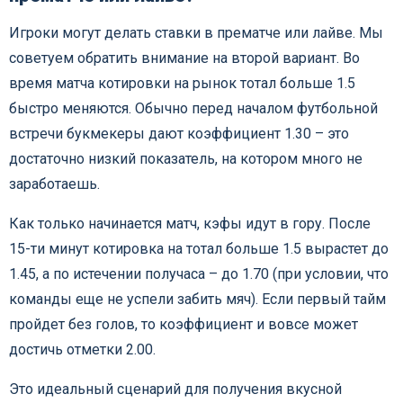
Игроки могут делать ставки в прематче или лайве. Мы
советуем обратить внимание на второй вариант. Во
время матча котировки на рынок тотал больше 1.5
быстро меняются. Обычно перед началом футбольной
встречи букмекеры дают коэффициент 1.30 – это
достаточно низкий показатель, на котором много не
заработаешь.
Как только начинается матч, кэфы идут в гору. После
15-ти минут котировка на тотал больше 1.5 вырастет до
1.45, а по истечении получаса – до 1.70 (при условии, что
команды еще не успели забить мяч). Если первый тайм
пройдет без голов, то коэффициент и вовсе может
достичь отметки 2.00.
Это идеальный сценарий для получения вкусной