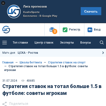
×
Лига прогнозов
Скачать
KushvSporte
Бесплатно - В Google Play
Регистр
.
Вход
2
Топ ставки
Центр ставок
Эксперты
Бонусы
Тренды
Букмекеры
Пресс-центр
Матч дня
ЦСКА - Ростов
Как тут заработать?
Главная
Школа беттинга
Стратегии ставок на спорт
Стратегия ставок на тотал больше 1.5 в футболе: советы
игрокам
31.07.2024
40685
Стратегия ставок на тотал больше 1.5 в
футболе: советы игрокам
Поделиться