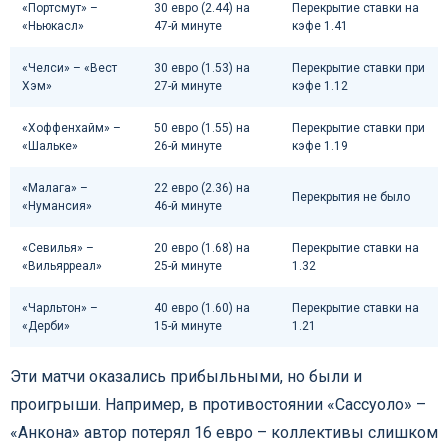
«Портсмут» –
30 евро (2.44) на
Перекрытие ставки на
«Ньюкасл»
47-й минуте
кэфе 1.41
«Челси» – «Вест
30 евро (1.53) на
Перекрытие ставки при
Хэм»
27-й минуте
кэфе 1.12
«Хоффенхайм» –
50 евро (1.55) на
Перекрытие ставки при
«Шальке»
26-й минуте
кэфе 1.19
«Малага» –
22 евро (2.36) на
Перекрытия не было
«Нумансия»
46-й минуте
«Севилья» –
20 евро (1.68) на
Перекрытие ставки на
«Вильярреал»
25-й минуте
1.32
«Чарльтон» –
40 евро (1.60) на
Перекрытие ставки на
«Дерби»
15-й минуте
1.21
Эти матчи оказались прибыльными, но были и
проигрыши. Например, в противостоянии «Сассуоло» –
«Анкона» автор потерял 16 евро – коллективы слишком