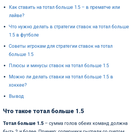
Как ставить на тотал больше 1.5 – в прематче или
лайве?
Что нужно делать в стратегии ставок на тотал больше
1.5 в футболе
Советы игрокам для стратегии ставок на тотал
больше 1.5
Плюсы и минусы ставок на тотал больше 1.5
Можно ли делать ставки на тотал больше 1.5 в
хоккее?
Вывод
Что такое тотал больше 1.5
Тотал больше 1.5
– сумма голов обеих команд должна
быть 2 и более. Пример: соперники сыграли со счетом