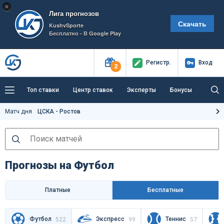
×
Лига прогнозов
Скачать
KushvSporte
Бесплатно - В Google Play
Регистр
.
Вход
2
Топ ставки
Центр ставок
Эксперты
Бонусы
Тренды
Букмекеры
Пресс-центр
Матч дня
ЦСКА - Ростов
Как тут заработать?
Прогнозы на Футбол
Платные
Бесплатные
Футбол
Экспресс
Теннис
522
99
57