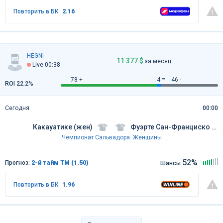
Повторить в БК
2.16
HEGNI
11 377 $
за месяц
Live 00:38
78 +
4 =
46 -
ROI 22.2%
Сегодня
00:00
Какауатике (жен)
Фуэрте Сан-Франциско (жен)
Чемпионат Сальвадора. Женщины
52%
Прогноз:
2-й тайм ТМ (1.50)
Шансы
Повторить в БК
1.96