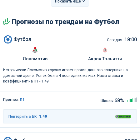
Показать еще
Прогнозы по трендам на Футбол
Футбол
18:00
Сегодня
Локомотив
Акрон Тольятти
Исторически Локомотив хорошо играет против данного соперника на
домашней арене. Успех был в 4 последних матчах. Наша ставка и
коэффициент на П1 - 1.49
Прогноз:
П1
68%
Шансы
Повторить в БК
1.49