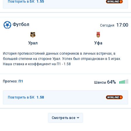
Повторить в БК
1.55
Футбол
17:00
Сегодня
Урал
Уфа
История противостояний данных соперников в личных встречах, в
большей степени на стороне Урал. Успех был отпразднован в 5 играх.
Наша ставка и коэффициент на П1 - 1.58
Прогноз:
П1
64%
Шансы
Повторить в БК
1.58
Смотреть все