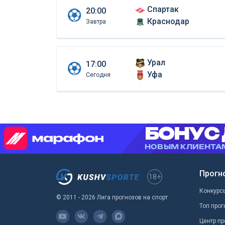
Спартак
20:00
Краснодар
Завтра
Урал
17:00
Уфа
Сегодня
Прогн
18+
Конкурс
© 2011 - 2026 Лига прогнозов на спорт
Топ прог
Центр пр