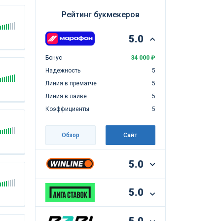
Рейтинг букмекеров
5.0
Бонус
34 000 ₽
Надежность
5
Линия в прематче
5
Линия в лайве
5
Коэффициенты
5
Обзор
Сайт
5.0
5.0