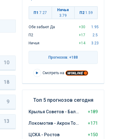
Ничья
П1
7.27
П2
1.59
3.79
Обе забьют Да
+30
1.95
П2
+17
2.5
Ничья
+14
3.23
Прогнозов: +188
10
Смотреть на
18
Топ 5 прогнозов сегодня
9
Крылья Советов - Балтика Калининград
+189
13
Локомотив - Акрон Тольятти
+171
ЦСКА - Ростов
+150