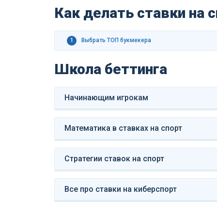
Как делать ставки на 
1
Выбрать ТОП букмекера
Школа беттинга
Начинающим игрокам
Математика в ставках на спорт
Стратегии ставок на спорт
Все про ставки на киберспорт