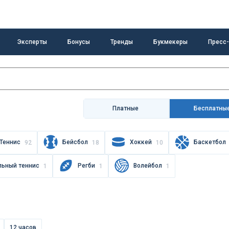
Эксперты
Бонусы
Тренды
Букмекеры
Пресс
Платные
Бесплатны
Теннис
Бейсбол
Хоккей
Баскетбол
92
18
10
льный теннис
Регби
Волейбол
1
1
1
12 часов