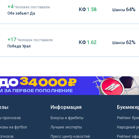
+4
Чел
овек
поставили
КФ
1.58
64%
Шансы
Обе забьют Да
+17
Чел
овек
поставили
КФ
1.62
62%
Шансы
Победа Урал
озы
Информация
Букмеке
ы прогнозов
Бонусы и фрибеты
Рейтинг бук
нозы на футбол
Лучшие эксперты
Народный р
огнозов
Пресс центр новостей
Рейтинг оф