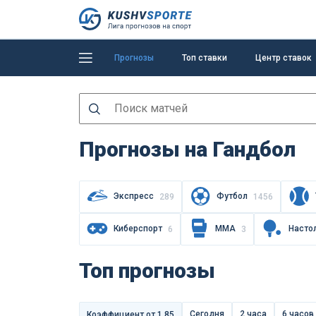
Прогнозы
Топ ставки
Центр ставок
Прогнозы на Гандбол
Экспресс
Футбол
289
1456
Киберспорт
MMA
Насто
6
3
Топ прогнозы
Сегодня
2 часа
6 часов
Коэффициент от 1.85