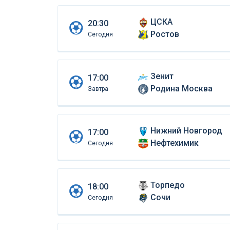
ЦСКА
20:30
Ростов
Сегодня
Зенит
17:00
Родина Москва
Завтра
Нижний Новгород
17:00
Нефтехимик
Сегодня
Торпедо
18:00
Сочи
Сегодня