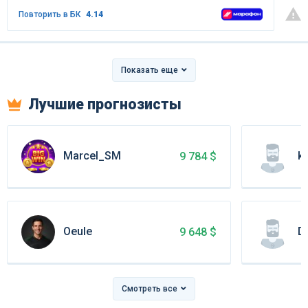
Повторить в БК
4.14
Показать еще
Лучшие прогнозисты
Marcel_SM
ki
9 784 $
Oeule
Do
9 648 $
Смотреть все