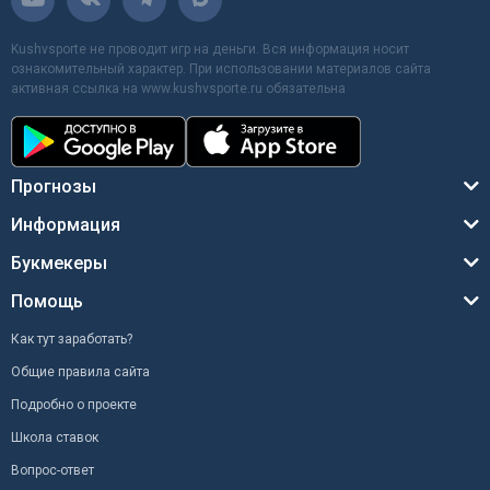
Kushvsporte не проводит игр на деньги. Вся информация носит
ознакомительный характер. При использовании материалов сайта
активная ссылка на www.kushvsporte.ru обязательна
Прогнозы
Информация
Букмекеры
Помощь
Как тут заработать?
Общие правила сайта
Подробно о проекте
Школа ставок
Вопрос-ответ