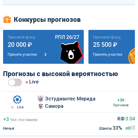
Конкурсы прогнозов
РПЛ 26/27
Призовой фонд
Призовой фонд
20 000 ₽
25 500 ₽
Принять участие
Принять участие
Прогнозы с высокой вероятностью
Live
Эстудиантес Мерида
+20
Самора
Прогнозов
Live
КФ
3.04
+3
Чел
.
поставили
33%
Ничья
Шансы