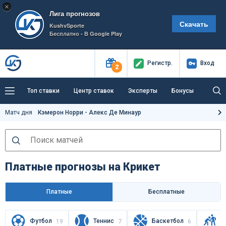
×
Лига прогнозов
Скачать
KushvSporte
Бесплатно - В Google Play
Регистр
.
Вход
2
Топ ставки
Центр ставок
Эксперты
Бонусы
Тренды
Букмекеры
Пресс-центр
Матч дня
Кэмерон Норри - Алекс Де Минаур
Как тут заработать?
Платные прогнозы на Крикет
Платные
Бесплатные
Футбол
Теннис
Баскетбол
Б
19
7
6