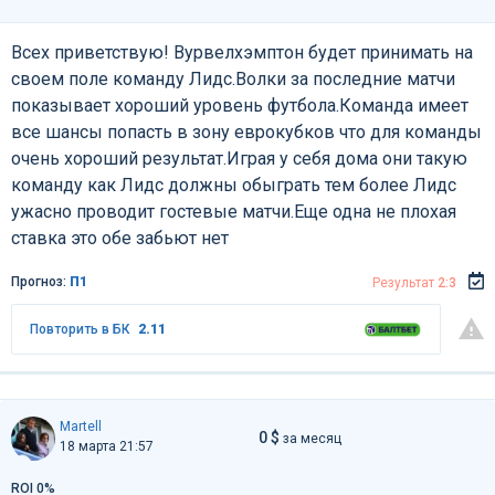
Всех приветствую! Вурвелхэмптон будет принимать на
своем поле команду Лидс.Волки за последние матчи
показывает хороший уровень футбола.Команда имеет
все шансы попасть в зону еврокубков что для команды
очень хороший результат.Играя у себя дома они такую
команду как Лидс должны обыграть тем более Лидс
ужасно проводит гостевые матчи.Еще одна не плохая
ставка это обе забьют нет
Прогноз:
П1
Результат
2:3
Повторить в БК
2.11
Martell
0 $
за месяц
18 марта 21:57
ROI 0%