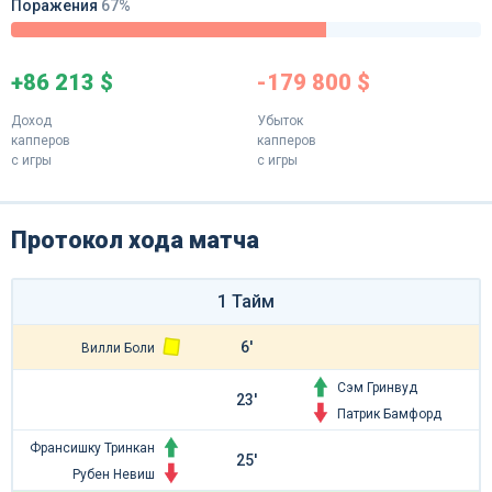
Поражения
67%
+86 213 $
-179 800 $
Доход
Убыток
капперов
капперов
с игры
с игры
Протокол хода матча
1 Тайм
6'
Вилли Боли
Сэм Гринвуд
23'
Патрик Бамфорд
Франсишку Тринкан
25'
Рубен Невиш