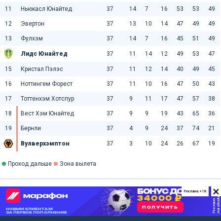
11
Ньюкасл Юнайтед
37
14
7
16
53
53
49
12
Эвертон
37
13
10
14
47
49
49
13
Фулхэм
37
14
7
16
45
51
49
Лидс Юнайтед
37
11
14
12
49
53
47
15
Кристал Пэлэс
37
11
12
14
40
49
45
16
Ноттингем Форест
37
11
10
16
47
50
43
17
Тоттенхэм Хотспур
37
9
11
17
47
57
38
18
Вест Хэм Юнайтед
37
9
9
19
43
65
36
19
Бернли
37
4
9
24
37
74
21
Вулверхэмптон
37
3
10
24
26
67
19
Проход дальше
Зона вылета
×
Реклама +18