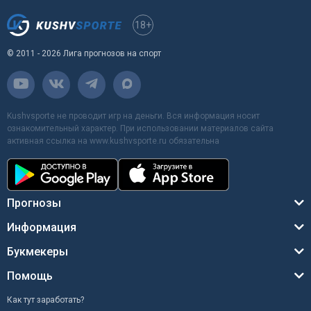
18+
© 2011 - 2026 Лига прогнозов на спорт
Kushvsporte не проводит игр на деньги. Вся информация носит
ознакомительный характер. При использовании материалов сайта
активная ссылка на www.kushvsporte.ru обязательна
Прогнозы
Информация
Букмекеры
Помощь
Как тут заработать?