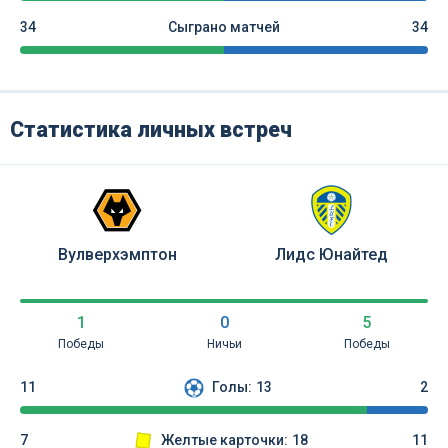
34
Сыграно матчей
34
Статистика личных встреч
Вулверхэмптон
Лидс Юнайтед
1
0
5
Победы
Ничьи
Победы
11
Голы:
13
2
7
Желтые карточки:
18
11