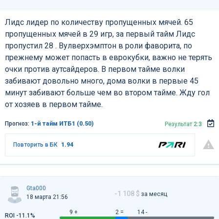
Лидс лидер по количеству пропущенных мячей. 65
пропущенных мячей в 29 игр, за первый тайм Лидс
пропустил 28 . Вулверхэмптон в роли фаворита, по
прежнему может попасть в еврокубки, важно не терять
очки против аутсайдеров. В первом тайме волки
забивают довольно много, дома волки в первые 45
минут забивают больше чем во втором тайме. Жду гол
от хозяев в первом тайме.
Прогноз:
1-й тайм ИТБ1 (0.50)
Результат
2:3
Повторить в БК
1.94
Gta000
-1 108 $
за месяц
18 марта 21:56
9 +
2 =
14 -
ROI -11.1%