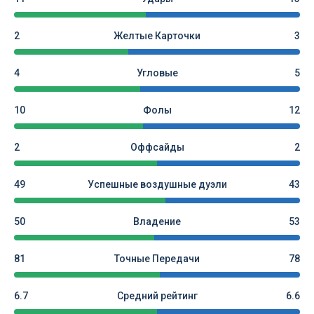
2
Желтые Карточки
3
4
Угловые
5
10
Фолы
12
2
Оффсайды
2
49
Успешные воздушные дуэли
43
50
Владение
53
81
Точные Передачи
78
6.7
Средний рейтинг
6.6