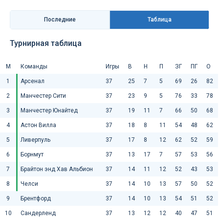
Последниe
Таблица
Турнирная таблица
М
Команды
Игры
В
Н
П
ЗГ
ПГ
О
1
Арсенал
37
25
7
5
69
26
82
2
Манчестер Сити
37
23
9
5
76
33
78
3
Манчестер Юнайтед
37
19
11
7
66
50
68
4
Астон Вилла
37
18
8
11
54
48
62
5
Ливерпуль
37
17
8
12
62
52
59
6
Борнмут
37
13
17
7
57
53
56
7
Брайтон энд Хав Альбион
37
14
11
12
52
43
53
8
Челси
37
14
10
13
57
50
52
9
Брентфорд
37
14
10
13
54
51
52
10
Сандерленд
37
13
12
12
40
47
51