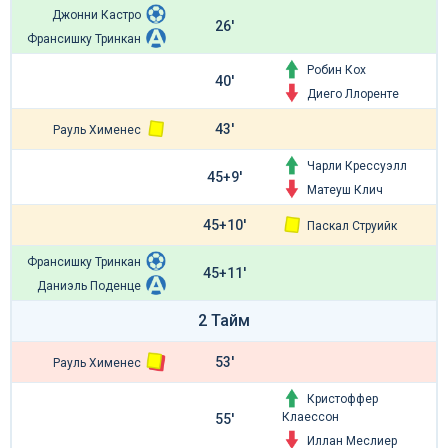
Джонни Кастро
26'
Франсишку Тринкан
Робин Кох
40'
Диего Ллоренте
43'
Рауль Хименес
Чарли Крессуэлл
45+9'
Матеуш Клич
45+10'
Паскал Струийк
Франсишку Тринкан
45+11'
Даниэль Поденце
2 Тайм
53'
Рауль Хименес
Кристоффер
Клаессон
55'
Иллан Меслиер