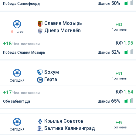
50%
Победа Саннефьорд
Шансы
Славия Мозырь
+52
Днепр Могилёв
Прогнозов
Live
КФ
1.95
+18
Чел
.
поставили
52%
Победа Славия Мозырь
Шансы
Бохум
+51
Герта
Прогнозов
Сегодня
КФ
1.54
+17
Чел
.
поставили
65%
Обе забьют Да
Шансы
Крылья Советов
+48
Балтика Калининград
Прогнозов
Сегодня