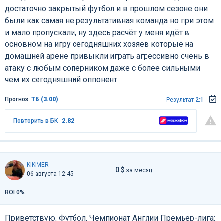
достаточно закрытый футбол и в прошлом сезоне они
были как самая не результативная команда но при этом
и мало пропускали, ну здесь расчёт у меня идёт в
основном на игру сегодняшних хозяев которые на
домашней арене привыкли играть агрессивно очень в
атаку с любым соперником даже с более сильными
чем их сегодняшний оппонент
Прогноз:
ТБ (3.00)
Результат
2:1
Повторить в БК
2.82
KIKIMER
0 $
за месяц
06 августа 12:45
ROI 0%
Приветствую. Футбол, Чемпионат Англии Премьер-лига: