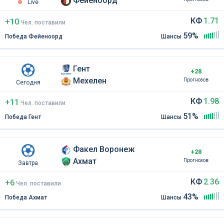
Фейеноорд
Live
КФ
1.71
+10
Чел
.
поставили
59%
Победа Фейеноорд
Шансы
Гент
+28
Мехелен
Прогнозов
Сегодня
КФ
1.98
+11
Чел
.
поставили
51%
Победа Гент
Шансы
Факел Воронеж
+28
Ахмат
Прогнозов
Завтра
КФ
2.36
+6
Чел
.
поставили
43%
Победа Ахмат
Шансы