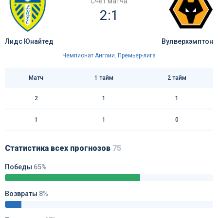
Счёт матча
2:1
Лидс Юнайтед
Вулверхэмптон
Чемпионат Англии. Премьер-лига
Матч
1 тайм
2 тайм
2
1
1
1
1
0
Статистика всех прогнозов
75
Победы
65%
Возвраты
8%