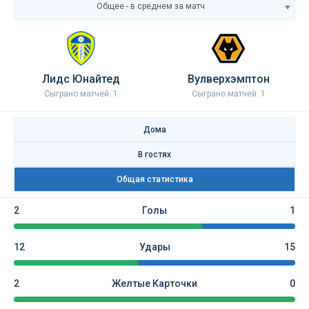
Общее - в среднем за матч
Лидс Юнайтед
Вулверхэмптон
Сыграно матчей: 1
Сыграно матчей: 1
Дома
В гостях
Общая статистика
2
Голы
1
12
Удары
15
2
Желтые Карточки
0