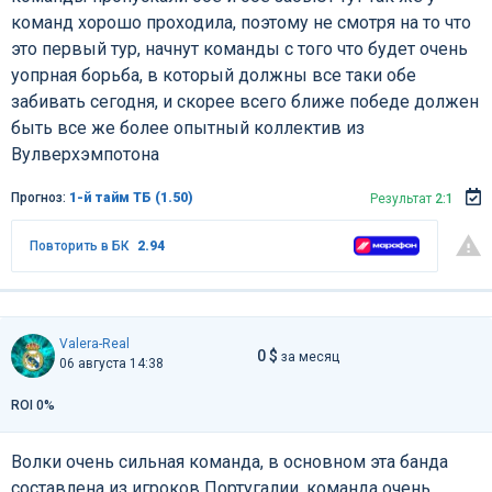
команд хорошо проходила, поэтому не смотря на то что
это первый тур, начнут команды с того что будет очень
уопрная борьба, в который должны все таки обе
забивать сегодня, и скорее всего ближе победе должен
быть все же более опытный коллектив из
Вулверхэмпотона
Прогноз:
1-й тайм ТБ (1.50)
Результат
2:1
Повторить в БК
2.94
Valera-Real
0 $
за месяц
06 августа 14:38
ROI 0%
Волки очень сильная команда, в основном эта банда
составлена из игроков Португалии, команда очень