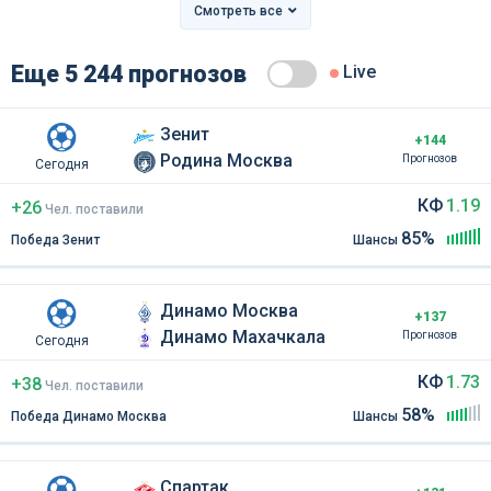
Смотреть все
Еще 5 244 прогнозов
Live
Зенит
+144
Родина Москва
Прогнозов
Сегодня
КФ
1.19
+26
Чел
.
поставили
85%
Победа Зенит
Шансы
Динамо Москва
+137
Динамо Махачкала
Прогнозов
Сегодня
КФ
1.73
+38
Чел
.
поставили
58%
Победа Динамо Москва
Шансы
Спартак