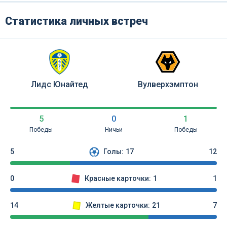
Статистика личных встреч
Лидс Юнайтед
Вулверхэмптон
5
0
1
Победы
Ничьи
Победы
5
Голы:
17
12
0
Красные карточки:
1
1
14
Желтые карточки:
21
7