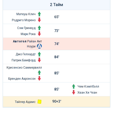
2 Тайм
Матеуш Клич
65'
Родриго Морено
Сэм Гринвуд
73'
Марк Рока
Автогол
Райан Аит
74'
Ноури
Джо Гелхардт
84'
Патрик Бамфорд
Крисенсио Саммервилл
85'
Бренден Ааронсон
Чем Кэмпбэлл
85'
Хван Хи Чхан
90+3'
Тайлер Адамс