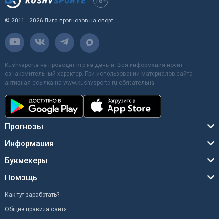
18+
© 2011 - 2026 Лига прогнозов на спорт
Kushvsporte не проводит игр на деньги. Вся информация носит
ознакомительный характер. При использовании материалов сайта
активная ссылка на www.kushvsporte.ru обязательна
Прогнозы
Информация
Букмекеры
Помощь
Как тут заработать?
Общие правила сайта