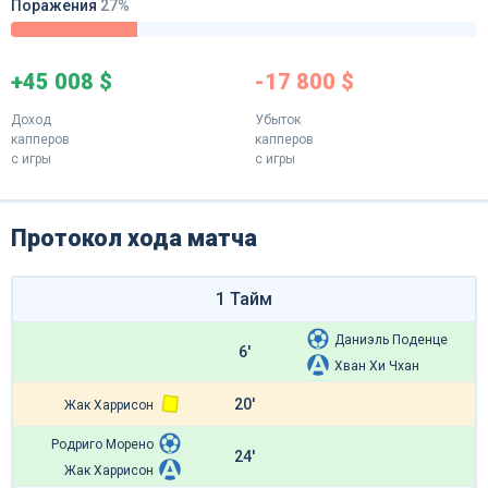
Поражения
27%
+45 008 $
-17 800 $
Доход
Убыток
капперов
капперов
с игры
с игры
Протокол хода матча
1 Тайм
Даниэль Поденце
6'
Хван Хи Чхан
20'
Жак Харрисон
Родриго Морено
24'
Жак Харрисон