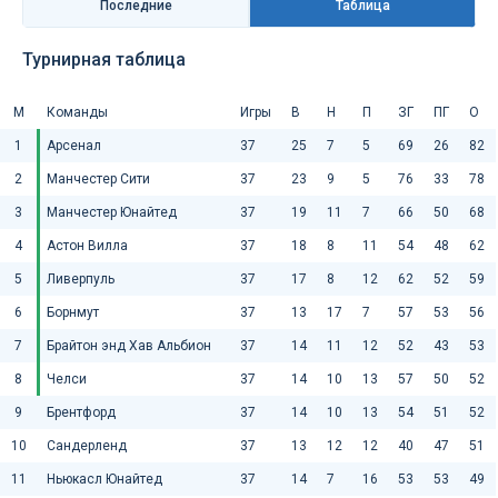
Последниe
Таблица
Турнирная таблица
М
Команды
Игры
В
Н
П
ЗГ
ПГ
О
1
Арсенал
37
25
7
5
69
26
82
2
Манчестер Сити
37
23
9
5
76
33
78
3
Манчестер Юнайтед
37
19
11
7
66
50
68
4
Астон Вилла
37
18
8
11
54
48
62
5
Ливерпуль
37
17
8
12
62
52
59
6
Борнмут
37
13
17
7
57
53
56
7
Брайтон энд Хав Альбион
37
14
11
12
52
43
53
8
Челси
37
14
10
13
57
50
52
9
Брентфорд
37
14
10
13
54
51
52
10
Сандерленд
37
13
12
12
40
47
51
11
Ньюкасл Юнайтед
37
14
7
16
53
53
49