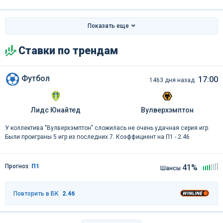
Показать еще
Ставки по трендам
Футбол
17:00
1463 дня назад
Лидс Юнайтед
Вулверхэмптон
У коллектива "Вулверхэмптон" сложилась не очень удачная серия игр.
Были проиграны 5 игр из последних 7. Коэффициент на П1 - 2.46
Прогноз:
П1
41%
Шансы
Повторить в БК
2.46