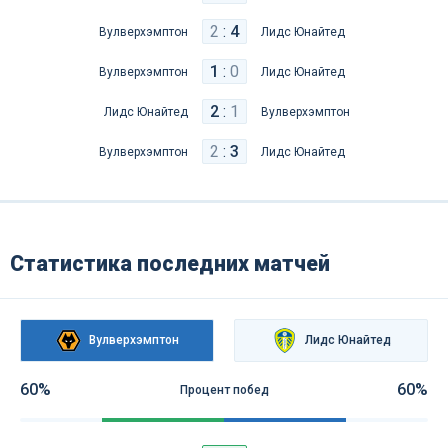
2
:
4
Вулверхэмптон
Лидс Юнайтед
1
:
0
Вулверхэмптон
Лидс Юнайтед
2
:
1
Лидс Юнайтед
Вулверхэмптон
2
:
3
Вулверхэмптон
Лидс Юнайтед
Статистика последних матчей
Вулверхэмптон
Лидс Юнайтед
60%
60%
Процент побед