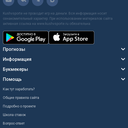
Kushvsporte не проводит игр на деньги. Вся информация носит
ознакомительный характер. При использовании материалов сайта
активная ссылка на www.kushvsporte.ru обязательна
Прогнозы
Информация
Букмекеры
Помощь
Как тут заработать?
Общие правила сайта
Подробно о проекте
Школа ставок
Вопрос-ответ