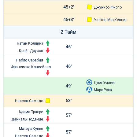
45+2'
Джуниор Фирпо
45+3'
Уэстон МакКенние
2 Тайм
Натан Коллинз
46'
Крейг Доусон
Пабло Сарабия
46'
Франсиско Консейсао
Луке Эйлинг
49'
Марк Рока
53'
Нелсон Семедо
Адама Траоре
57'
Даниэль Поденце
Матеус Кунья
57'
Нелсон Семедо