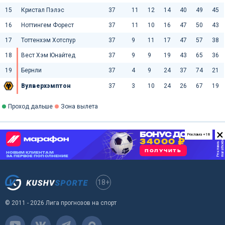
15
Кристал Пэлэс
37
11
12
14
40
49
45
16
Ноттингем Форест
37
11
10
16
47
50
43
17
Тоттенхэм Хотспур
37
9
11
17
47
57
38
18
Вест Хэм Юнайтед
37
9
9
19
43
65
36
19
Бернли
37
4
9
24
37
74
21
Вулверхэмптон
37
3
10
24
26
67
19
Проход дальше
Зона вылета
×
Реклама +18
18+
© 2011 - 2026 Лига прогнозов на спорт