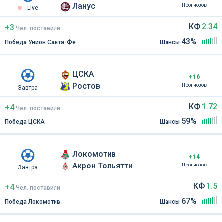
Ланус
Прогнозов
Live
КФ
2.34
+3
Чел
.
поставили
43%
Победа Унион Санта-Фе
Шансы
ЦСКА
+16
Ростов
Прогнозов
Завтра
КФ
1.72
+4
Чел
.
поставили
59%
Победа ЦСКА
Шансы
Локомотив
+14
Акрон Тольятти
Прогнозов
Завтра
КФ
1.5
+4
Чел
.
поставили
67%
Победа Локомотив
Шансы