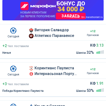
БОНУС ДО
34 000 ₽
НОВЫМ КЛИЕНТАМ
ЗАБРАТЬ
ЗА ПЕРВОЕ ПОПОЛНЕНИЕ
Реклама. 18+, marathonbet.ru
Витория Салвадор
+12
Атлетико Паранаенсе
Прогнозов
Сегодня
КФ
3.13
+2
Чел
.
поставили
32%
Ничья
Шансы
Коринтианс Паулиста
+12
Интернасьонал Порту-Алегри
Прогнозов
Сегодня
КФ
1.91
+3
Чел
.
поставили
53%
Победа Коринтианс Паулиста
Шансы