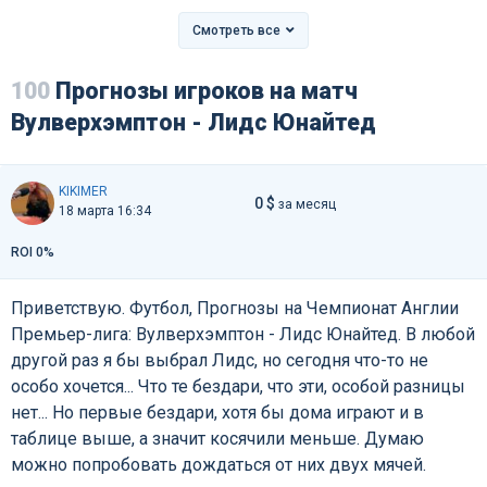
Смотреть все
100
Прогнозы игроков на матч
Вулверхэмптон - Лидс Юнайтед
KIKIMER
0 $
за месяц
18 марта 16:34
ROI 0%
Приветствую. Футбол, Прогнозы на Чемпионат Англии
Премьер-лига: Вулверхэмптон - Лидс Юнайтед. В любой
другой раз я бы выбрал Лидс, но сегодня что-то не
особо хочется... Что те бездари, что эти, особой разницы
нет... Но первые бездари, хотя бы дома играют и в
таблице выше, а значит косячили меньше. Думаю
можно попробовать дождаться от них двух мячей.