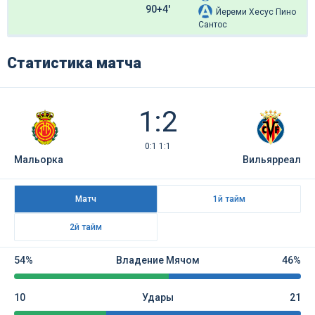
90+4'
Йереми Хесус Пино
Сантос
Статистика матча
1:2
0:1 1:1
Мальорка
Вильярреал
Матч
1й тайм
2й тайм
54%
Владение Мячом
46%
10
Удары
21