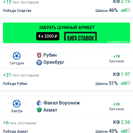
КФ
2.19
+13
Чел
.
поставили
46%
Победа Спартак
Шансы
ЗАБРАТЬ ШУМНЫЙ ФРИБЕТ
4 х 2000 ₽
Реклама ligastavok.ru
Рубин
+78
Оренбург
Прогнозов
Сегодня
КФ
1.97
+21
Чел
.
поставили
51%
Победа Рубин
Шансы
Факел Воронеж
+26
Ахмат
Прогнозов
Завтра
КФ
2.36
+6
Чел
.
поставили
43%
Победа Ахмат
Шансы