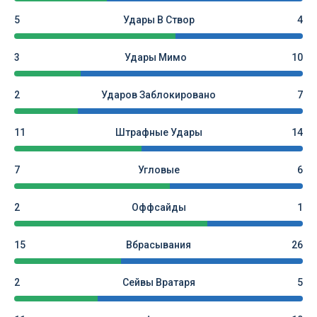
5
Удары В Створ
4
3
Удары Мимо
10
2
Ударов Заблокировано
7
11
Штрафные Удары
14
7
Угловые
6
2
Оффсайды
1
15
Вбрасывания
26
2
Сейвы Вратаря
5