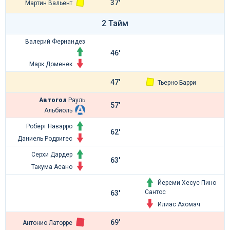
37'
Мартин Вальент
2 Тайм
Валерий Фернандез
46'
Марк Доменек
47'
Тьерно Барри
Автогол
Рауль
57'
Альбиоль
Роберт Наварро
62'
Даниель Родригес
Серхи Дардер
63'
Такума Асано
Йереми Хесус Пино
Сантос
63'
Илиас Ахомач
69'
Антонио Латорре