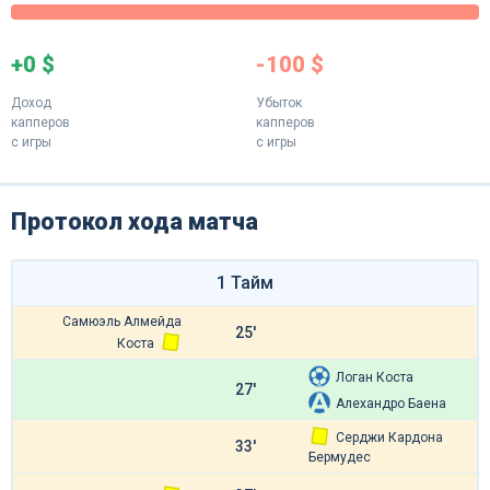
+0 $
-100 $
Доход
Убыток
капперов
капперов
с игры
с игры
Протокол хода матча
1 Тайм
Самюэль Алмейда
25'
Коста
Логан Коста
27'
Алехандро Баена
Серджи Кардона
33'
Бермудес