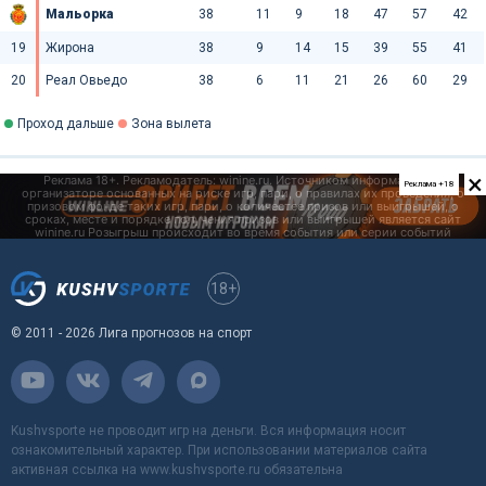
Мальорка
38
11
9
18
47
57
42
19
Жирона
38
9
14
15
39
55
41
20
Реал Овьедо
38
6
11
21
26
60
29
Проход дальше
Зона вылета
×
Реклама +18
18+
© 2011 - 2026 Лига прогнозов на спорт
Kushvsporte не проводит игр на деньги. Вся информация носит
ознакомительный характер. При использовании материалов сайта
активная ссылка на www.kushvsporte.ru обязательна