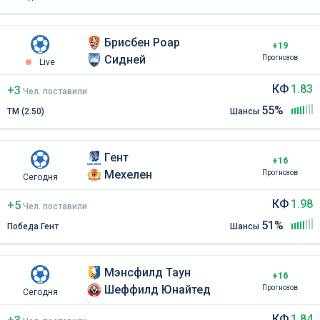
Брисбен Роар
+19
Сидней
Прогнозов
Live
КФ
1.83
+3
Чел
.
поставили
55%
ТМ (2.50)
Шансы
Гент
+16
Мехелен
Прогнозов
Сегодня
КФ
1.98
+5
Чел
.
поставили
51%
Победа Гент
Шансы
Мэнсфилд Таун
+16
Шеффилд Юнайтед
Прогнозов
Сегодня
КФ
1.84