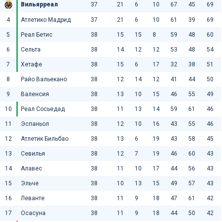
Вильярреал
37
21
6
10
67
45
69
4
Атлетико Мадрид
37
21
6
10
61
39
69
5
Реал Бетис
38
15
15
8
59
48
60
6
Сельта
38
14
12
12
53
48
54
7
Хетафе
38
15
6
17
32
38
51
8
Райо Вальекано
38
12
14
12
41
44
50
9
Валенсия
38
13
10
15
46
55
49
10
Реал Сосьедад
38
11
13
14
59
61
46
11
Эспаньол
38
12
10
16
43
55
46
12
Атлетик Бильбао
38
13
6
19
43
58
45
13
Севилья
38
12
7
19
46
60
43
14
Алавес
38
11
10
17
44
56
43
15
Эльче
38
10
13
15
49
57
43
16
Леванте
38
11
9
18
47
61
42
17
Осасуна
38
11
9
18
44
50
42