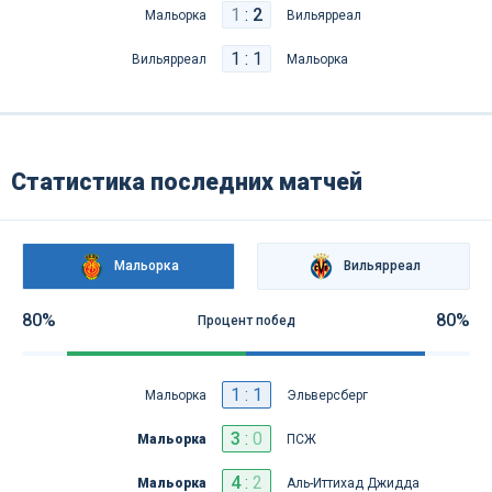
1
:
2
Мальорка
Вильярреал
1 : 1
Вильярреал
Мальорка
Статистика последних матчей
Мальорка
Вильярреал
80%
80%
Процент побед
1 : 1
Мальорка
Эльвeрсберг
3
:
0
Мальорка
ПСЖ
4
:
2
Мальорка
Аль-Иттихад Джидда