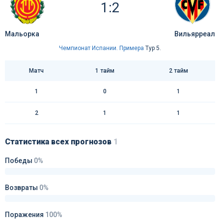
1:2
Мальорка
Вильярреал
Чемпионат Испании. Примера
Тур 5.
Матч
1 тайм
2 тайм
1
0
1
2
1
1
Статистика всех прогнозов
1
Победы
0%
Возвраты
0%
Поражения
100%