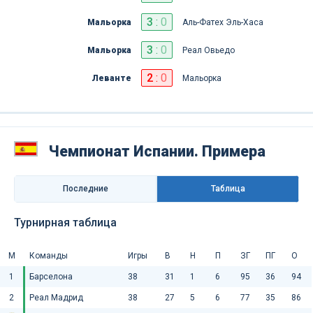
3
:
0
Мальорка
Аль-Фатех Эль-Хаса
3
:
0
Мальорка
Реал Овьедо
2
:
0
Леванте
Мальорка
Чемпионат Испании. Примера
Последниe
Таблица
Турнирная таблица
М
Команды
Игры
В
Н
П
ЗГ
ПГ
О
1
Барселона
38
31
1
6
95
36
94
2
Реал Мадрид
38
27
5
6
77
35
86