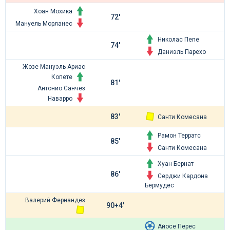
Хоан Мохика
72'
Мануель Морланес
Николас Пепе
74'
Даниэль Парехо
Жозе Мануэль Ариас
Копете
81'
Антонио Санчез
Наварро
83'
Санти Комесана
Рамон Терратс
85'
Санти Комесана
Хуан Бернат
86'
Серджи Кардона
Бермудес
Валерий Фернандез
90+4'
Айосе Перес