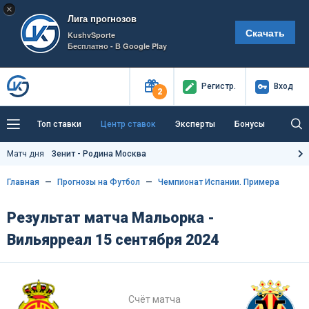
×
Лига прогнозов
Скачать
KushvSporte
Бесплатно - В Google Play
Регистр
.
Вход
2
Топ ставки
Центр ставок
Эксперты
Бонусы
Тренды
Букмекеры
Пресс-центр
Матч дня
Зенит - Родина Москва
Как тут заработать?
Главная
Прогнозы на Футбол
Чемпионат Испании. Примера
Результат матча Мальорка -
Вильярреал 15 сентября 2024
Счёт матча