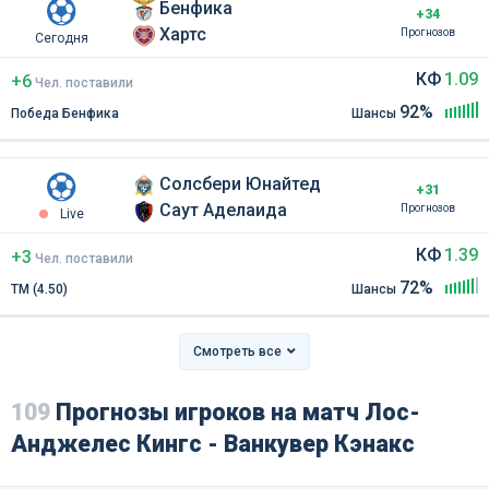
Бенфика
+34
Хартс
Прогнозов
Сегодня
КФ
1.09
+6
Чел
.
поставили
92%
Победа Бенфика
Шансы
Солсбери Юнайтед
+31
Саут Аделаида
Прогнозов
Live
КФ
1.39
+3
Чел
.
поставили
72%
ТМ (4.50)
Шансы
Смотреть все
109
Прогнозы игроков на матч Лос-
Анджелес Кингс - Ванкувер Кэнакс