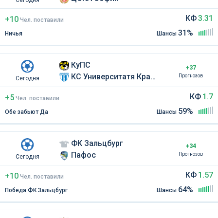
Сегодня
КФ
3.31
+10
Чел
.
поставили
31%
Ничья
Шансы
КуПС
+37
КС Университатя Крайова
Прогнозов
Сегодня
КФ
1.7
+5
Чел
.
поставили
59%
Обе забьют Да
Шансы
ФК Зальцбург
+34
Пафос
Прогнозов
Сегодня
КФ
1.57
+10
Чел
.
поставили
64%
Победа ФК Зальцбург
Шансы