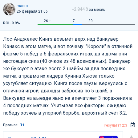
macro
-2 844 $
за месяц
26 февраля 21:06
26 +
7 =
39 -
ROI -9.9%
Лос-Анджелес Кингз возьмёт верх над Ванкувер
Кэнакс в этом матче, и вот почему. "Короли" в отличной
форме 5 побед в 6 февральских играх, да и дома они
настоящая сила (40 очков из 48 возможных). Ванкувер
же буксует в атаке всего 2 шайбы за два последних
матча, а травма их лидера Куинна Хьюза только
усугубляет ситуацию. Кингз после паузы вернулись с
отличной игрой, дважды забросив по 5 шайб, а
Ванкувер на выезде явно не впечатляет 3 поражения в
4 последних матчах. Учитывая все факторы, ожидаю
победу хозяев в упорной борьбе, вероятный счёт 3:2.
Прогноз:
П1
Результат
2:3