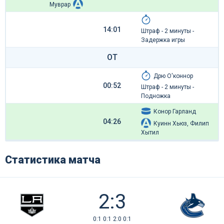
Муврар
14:01
Штраф - 2 минуты -
Задержка игры
ОТ
Дрю О'коннор
00:52
Штраф - 2 минуты -
Подножка
Конор Гарланд
04:26
Куинн Хьюз, Филип
Хытил
Статистика матча
2:3
0:1 0:1 2:0 0:1