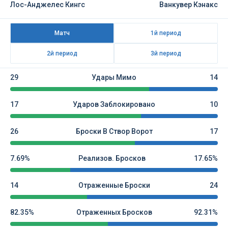
Лос-Анджелес Кингс
Ванкувер Кэнакс
Матч
1й период
2й период
3й период
29
Удары Мимо
14
17
Ударов Заблокировано
10
26
Броски В Створ Ворот
17
7.69%
Реализов. Бросков
17.65%
14
Отраженные Броски
24
82.35%
Отраженных Бросков
92.31%