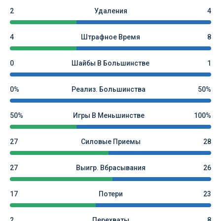
2
Удаления
4
4
Штрафное Время
8
0
Шайбы В Большинстве
1
0%
Реализ. Большинства
50%
50%
Игры В Меньшинстве
100%
27
Силовые Приемы
28
27
Выигр. Вбрасывания
26
17
Потери
23
2
Перехваты
8