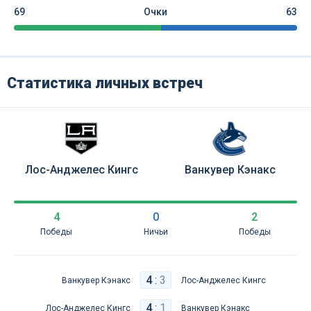
69
Очки
63
Статистика личных встреч
Лос-Анджелес Кингс
Ванкувер Кэнакс
4
0
2
Победы
Ничьи
Победы
4
:
3
Ванкувер Кэнакс
Лос-Анджелес Кингс
4
:
1
Лос-Анджелес Кингс
Ванкувер Кэнакс