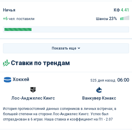
Ничья
КФ
4.41
+6
23%
чел
.
поставили
Шансы
Показать еще
Ставки по трендам
Хоккей
06:00
525 дня назад
Лос-Анджелес Кингс
Ванкувер Кэнакс
История противостояний данных соперников в личных встречах, в
большей степени на стороне Лос-Анджелес Кингс. Успех был
отпразднован в 6 играх. Наша ставка и коэффициент на П1 - 2.07