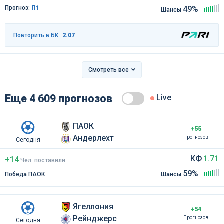
Прогноз:
П1
49%
Шансы
Повторить в БК
2.07
Смотреть все
Еще 4 609 прогнозов
Live
ПАОК
+55
Андерлехт
Прогнозов
Сегодня
КФ
1.71
+14
Чел
.
поставили
59%
Победа ПАОК
Шансы
Ягеллония
+54
Рейнджерс
Прогнозов
Сегодня