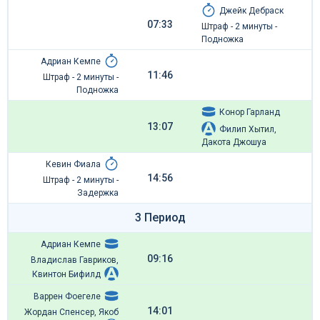
Джейк Дебраск
07:33
Штраф - 2 минуты -
Подножка
Адриан Кемпе
11:46
Штраф - 2 минуты -
Подножка
Конор Гарланд
13:07
Филип Хытил,
Дакота Джошуа
Кевин Фиала
14:56
Штраф - 2 минуты -
Задержка
3 Период
Адриан Кемпе
09:16
Владислав Гавриков,
Квинтон Бифилд
Варрен Фоегеле
14:01
Жордан Спенсер, Якоб