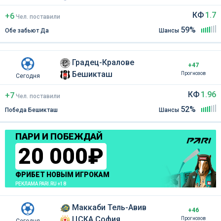
КФ
1.7
+6
Чел
.
поставили
59%
Обе забьют Да
Шансы
Градец-Кралове
+47
Бешикташ
Прогнозов
Сегодня
КФ
1.96
+7
Чел
.
поставили
52%
Победа Бешикташ
Шансы
ПАРИ И ПОБЕЖДАЙ
20 000₽
ФРИБЕТ НОВЫМ ИГРОКАМ
РЕКЛАМА PARI.RU +18
Маккаби Тель-Авив
+46
ЦСКА София
Прогнозов