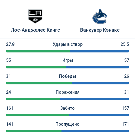
Лос-Анджелес Кингс
Ванкувер Кэнакс
27.8
Удары в створ
25.5
55
Игры
57
31
Победы
26
24
Поражения
31
161
Забито
157
141
Пропущено
171