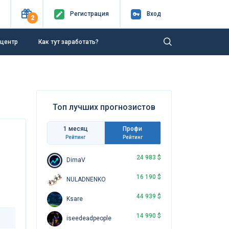
Регистр
ация
Вход
2
-центр
Как тут заработать?
Топ лучших прогнозистов
1 месяц
Профи
Рейтинг
Рейтинг
24 983 $
DimaV
16 190 $
NULADNENKO
44 939 $
Ksare
14 990 $
iseedeadpeople