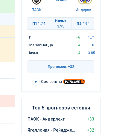
ПАОК
Андерлехт
Ничья
П1
1.74
П2
4.94
3.95
П1
+6
1.71
Обе забьют Да
+4
1.8
Ничья
+4
3.85
Прогнозов: +32
Смотреть на
Топ 5 прогнозов сегодня
ПАОК - Андерлехт
+33
Ягеллония - Рейнджерс
+32