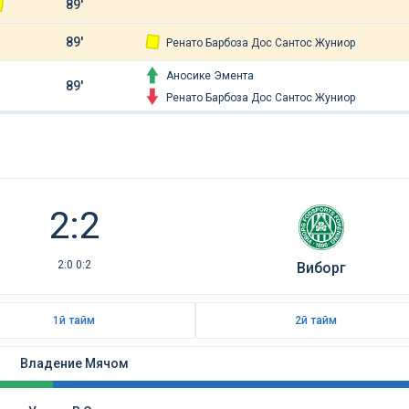
89'
89'
Ренато Барбоза Дос Сантос Жуниор
Аносике Эмента
89'
Ренато Барбоза Дос Сантос Жуниор
2:2
2:0 0:2
Виборг
1й тайм
2й тайм
Владение Мячом