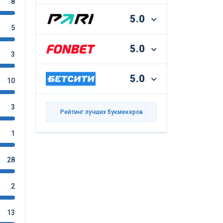
8
5.0
5
5.0
3
5.0
10
3
Рейтинг лучших букмекеров
1
28
2
13