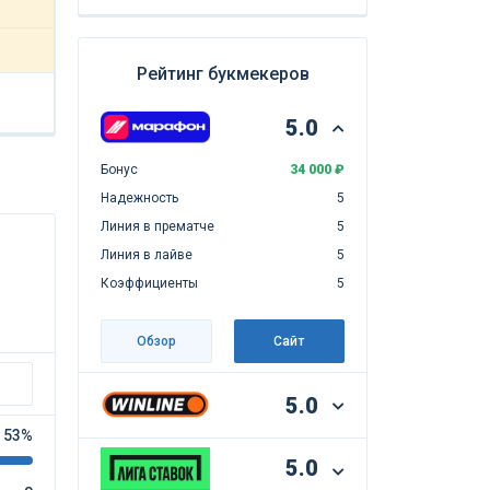
Рейтинг букмекеров
5.0
Бонус
34 000 ₽
Надежность
5
Линия в прематче
5
Линия в лайве
5
Коэффициенты
5
Обзор
Сайт
5.0
53%
5.0