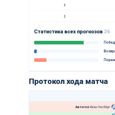
2
2
Статистика всех прогнозов
26
Побе
Возвр
Пора
Протокол хода матча
Автогол
Иван Несберг