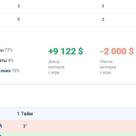
2
0
0
2
+9 122 $
-2 000 $
ды
77%
аты
4%
Доход
Убыток
капперов
капперов
жения
19%
с игры
с игры
1 Тайм
3'