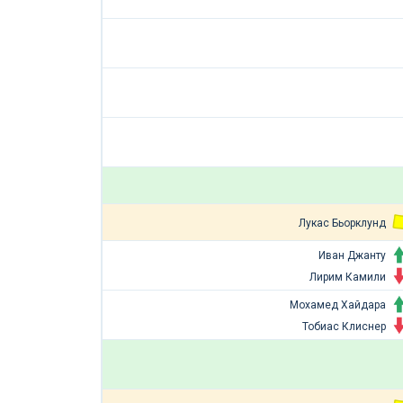
Лукас Бьорклунд
Иван Джанту
Лирим Камили
Мохамед Хайдара
Тобиас Клиснер