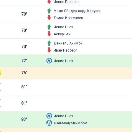
Йеппе Гроннинг
Мадс Сёндергаард Клаузен
70'
Томас Йоргенсен
Йонис Ньох
70'
Аскер Бек
Даниель Анимби
70'
Иван Несберг
72'
Йонис Ньох
76'
81'
81'
Йонис Ньох
83'
Жан-Мануэль Мбом