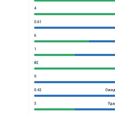
4
0.61
6
1
82
0
0.42
Ожид
3
Уда