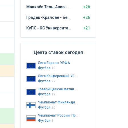
Маккаби Тель-Авив - ЦСКА София
+26
Градец-Кралове - Бешикташ
+26
КуПС - КС Университатя Крайова
+21
Центр ставок сегодня
Лига Европы УЕФА
Футбол
10
Лига Конференций УЕФА
Футбол
27
Товарищеские матчи клубов
Футбол
19
Чемпионат Финляндии. Колмонен. 3-й дивизион
Футбол
20
Чемпионат России. Премьер-лига
Футбол
3