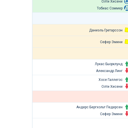
Олти Хисени
Тобиас Соммер
Даниэль Гретарссон
Сефер Эмини
Лукас Бьорклунд
Александр Линг
Хосе Галлегос
Олти Хисени
Андерс Бергхольт Педерсен
Сефер Эмини