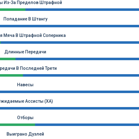
ы Из-За Пределов Штрафной
Попадание В Штангу
я Мяча В Штрафной Соперника
Длинные Передачи
редачи В Последней Трети
Навесы
Ожидаемые Ассисты (xA)
Отборы
Выиграно Дуэлей