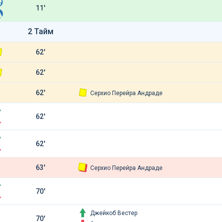
11'
2 Тайм
62'
62'
62'
Серхио Перейра Андраде
62'
62'
63'
Серхио Перейра Андраде
70'
Джейкоб Вестер
70'