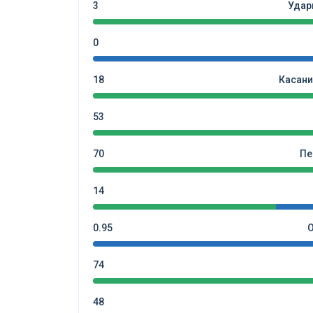
3
Удар
0
18
Касани
53
70
Пе
14
0.95
74
48