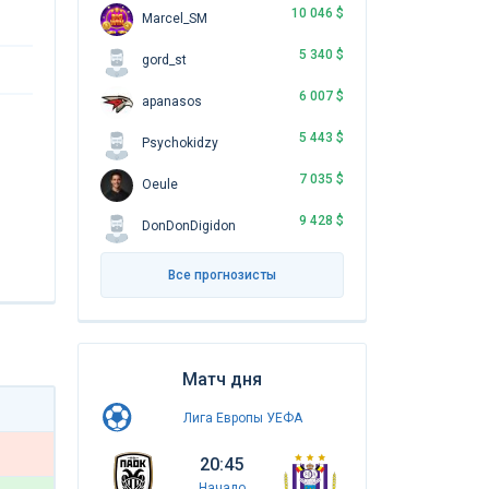
10 046 $
Marcel_SM
5 340 $
gord_st
6 007 $
apanasos
5 443 $
Psychokidzy
7 035 $
Oeule
9 428 $
DonDonDigidon
Все прогнозисты
Матч дня
Лига Европы УЕФА
20:45
Начало