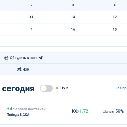
2
3
4
11
14
12
4
16
10
😎
Обсудить в чате
H2H
 сегодня
Live
Все пр
+4
Чел
овек
поставили
КФ
1.72
59%
Шансы
Победа ЦСКА