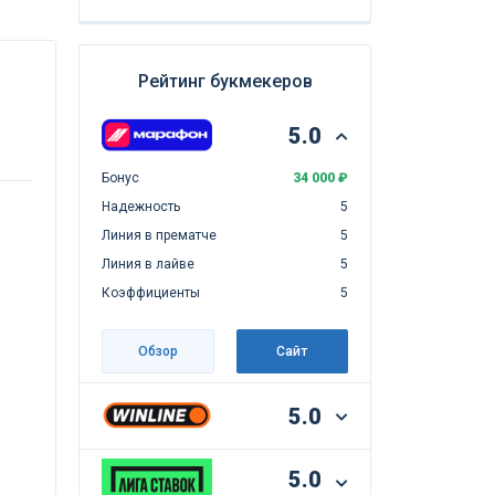
Рейтинг букмекеров
5.0
Бонус
34 000 ₽
Надежность
5
Линия в прематче
5
Линия в лайве
5
Коэффициенты
5
Обзор
Сайт
5.0
5.0