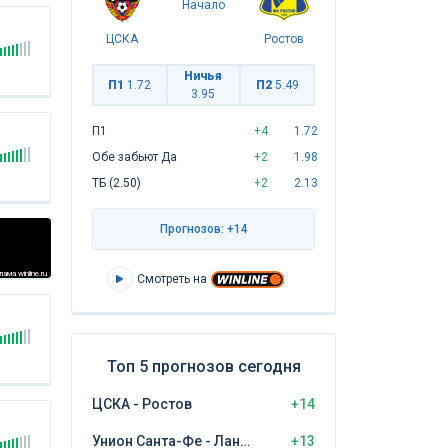
Начало
ЦСКА
Ростов
Ничья
П1
1.72
П2
5.49
3.95
П1
+4
1.72
Обе забьют Да
+2
1.98
ТБ (2.50)
+2
2.13
Прогнозов: +14
ама winline.ru
Смотреть на
Топ 5 прогнозов сегодня
ЦСКА - Ростов
+14
Унион Санта-Фе - Ланус
+13