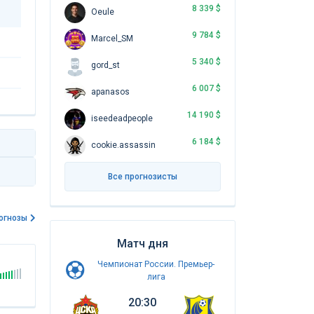
8 339 $
Oeule
9 784 $
Marcel_SM
5 340 $
gord_st
6 007 $
apanasos
14 190 $
iseedeadpeople
6 184 $
cookie.assassin
Все прогнозисты
огнозы
Матч дня
Чемпионат России. Премьер-
лига
20:30