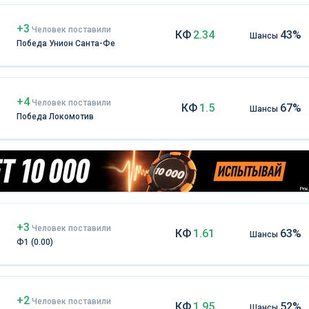
+3
Чел
овек
поставили
КФ
2.34
43%
Шансы
Победа Унион Санта-Фе
+4
Чел
овек
поставили
КФ
1.5
67%
Шансы
Победа Локомотив
Рекл
+3
Чел
овек
поставили
КФ
1.61
63%
Шансы
Ф1 (0.00)
+2
Чел
овек
поставили
КФ
1.95
52%
Шансы