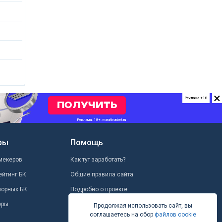
×
Реклама +18
ры
Помощь
мекеров
Как тут заработать?
ейтинг БК
Общие правила сайта
шорных БК
Подробно о проекте
еры
Школа ставок
Продолжая использовать сайт, вы
соглашаетесь на сбор
файлов cookie
Вопрос-ответ