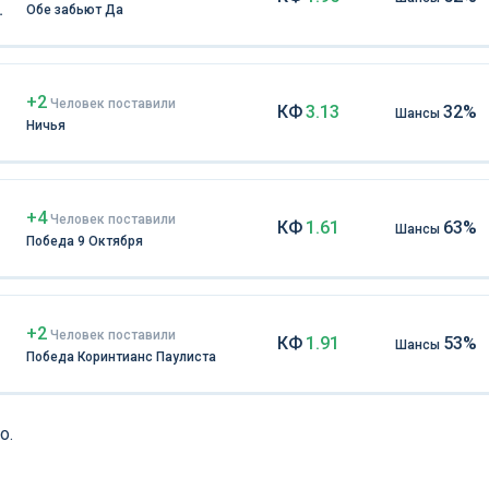
Обе забьют Да
+2
Чел
овек
поставили
КФ
3.13
32%
Шансы
Ничья
+4
Чел
овек
поставили
КФ
1.61
63%
Шансы
Победа 9 Октября
+2
Чел
овек
поставили
КФ
1.91
53%
Шансы
Победа Коринтианс Паулиста
о.