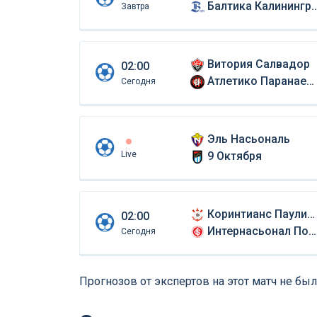
Балтика Калининград
Завтра
Витория Салвадор
02:00
Атлетико Паранаенсе
Сегодня
Эль Насьональ
Live
9 Октября
Коринтианс Паулиста
02:00
Интернасьонал Порту-Алегри
Сегодня
Прогнозов от экспертов на этот матч не был