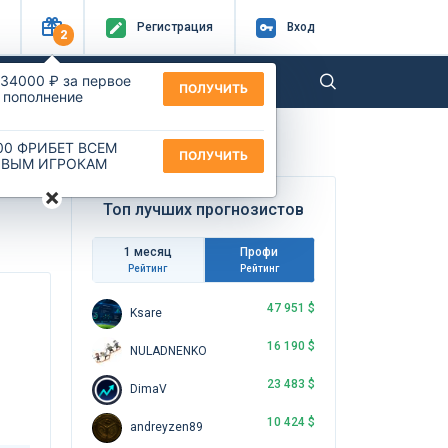
Регистр
ация
Вход
2
 34000 ₽ за первое
-центр
Как тут заработать?
ПОЛУЧИТЬ
пополнение
00 ФРИБЕТ ВСЕМ
ПОЛУЧИТЬ
ВЫМ ИГРОКАМ
×
Топ лучших прогнозистов
1 месяц
Профи
Рейтинг
Рейтинг
47 951 $
Ksare
16 190 $
NULADNENKO
23 483 $
DimaV
10 424 $
andreyzen89