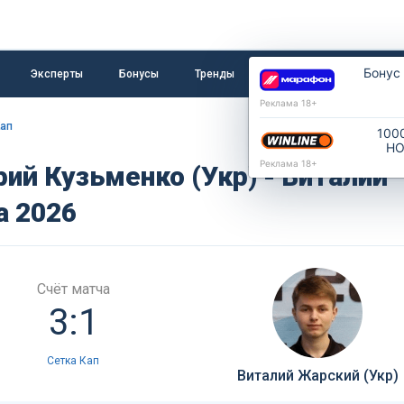
Бонус
Эксперты
Бонусы
Тренды
Букмекеры
Пресс
Реклама 18+
Кап
100
НО
Реклама 18+
рий Кузьменко (Укр) - Виталий
а 2026
Счёт матча
3:1
Сетка Кап
Виталий Жарский (Укр)