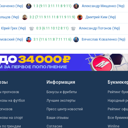
Скаченко (Укр)
1:3 (9:11 3:11 11:8 9:11)
Александр Мищенко (Укр)
льцов (Укр)
3:2 (7:11 9:11 11:8 11:9 11:9)
Дмитрий Ким (Укр)
Юрий Грех (Укр)
0:3 (6:11 10:12 8:11)
Александр Погонов (Укр)
мовский (Укр)
3:1 (11:6 11:8 7:11 11:6)
Вячеслав Коваленко (Укр)
озы
Информация
Букмеке
ы прогнозов
Бонусы и фрибеты
Рейтинг бук
нозы на футбол
Лучшие эксперты
Народный р
огнозов
Пресс центр новостей
Рейтинг оф
нозы на спорт
Ваши отзывы
Все букмек
ы по трендам
Согласие
Winline