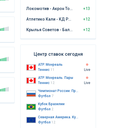
Локомотив - Акрон Тольятти
+13
Атлетико Кали - КД Реал Сантандер
+12
Крылья Советов - Балтика Калининград
+12
Центр ставок сегодня
ATP. Монреаль
Теннис
11
Live
ATP. Монреаль. Пары
Теннис
12
Live
Чемпионат России. Премьер-лига
Футбол
7
Кубок Бразилии
Футбол
2
Северная Америка. Кубок лиг
Футбол
12