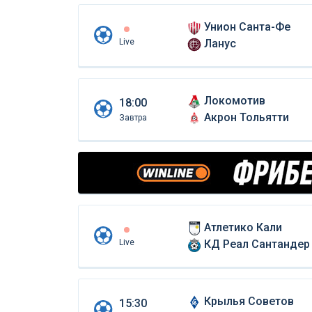
Унион Санта-Фе
Live
Ланус
Локомотив
18:00
Акрон Тольятти
Завтра
Атлетико Кали
Live
КД Реал Сантандер
Крылья Советов
15:30