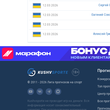
Сергей 
12.03.2026
Евгений Соко
12.03.2026
12.03.2026
Алексей Гри
12.03.2026
Прогн
18+
Конкурс
© 2011 - 2026 Лига прогнозов на спорт
Топ прог
Центр пр
Kushvsporte не проводит игр на деньги. Вся
Все прог
информация носит ознакомительный
Прогноз
характер. При использовании материалов