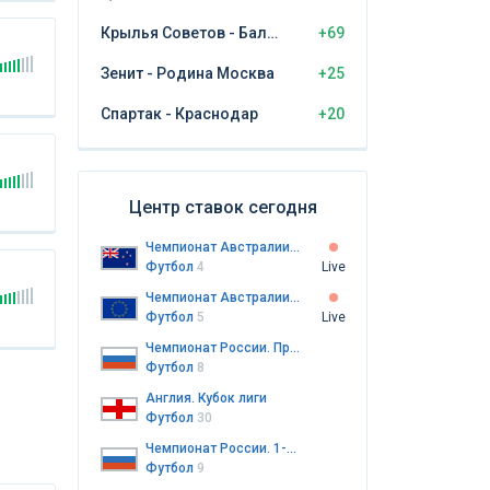
Крылья Советов - Балтика Калининград
+69
Зенит - Родина Москва
+25
Спартак - Краснодар
+20
Центр ставок сегодня
Чемпионат Австралии. Премьер-лига Тасмании
Футбол
4
Live
Чемпионат Австралии. Национальная Премьер-лига Столицы
Футбол
5
Live
Чемпионат России. Премьер-лига
Футбол
8
Англия. Кубок лиги
Футбол
30
Чемпионат России. 1-я лига
Футбол
9