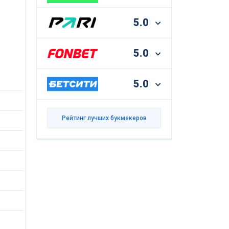
5.0
5.0
5.0
)
Рейтинг лучших букмекеров