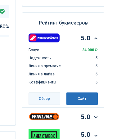
Рейтинг букмекеров
80%
5.0
Бонус
34 000 ₽
Надежность
5
Линия в прематче
5
Линия в лайве
5
Коэффициенты
5
Обзор
Сайт
5.0
5.0