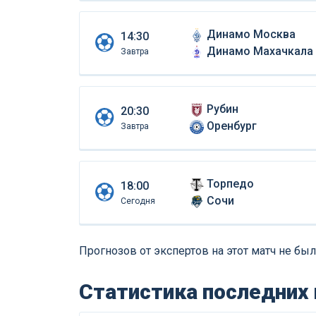
Динамо Москва
14:30
Динамо Махачкала
Завтра
Рубин
20:30
Оренбург
Завтра
Торпедо
18:00
Сочи
Сегодня
Прогнозов от экспертов на этот матч не был
Статистика последних