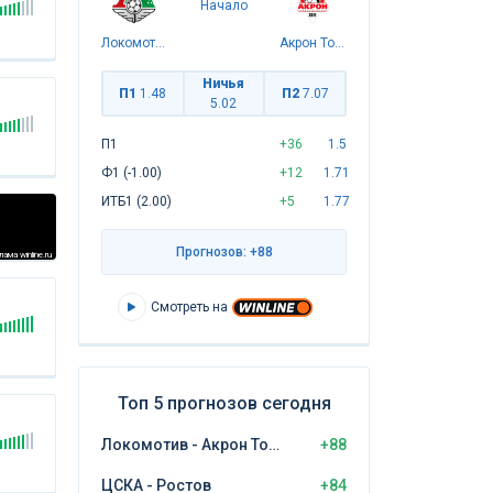
Начало
Локомотив
Акрон Тольятти
Ничья
П1
1.48
П2
7.07
5.02
П1
+36
1.5
Ф1 (-1.00)
+12
1.71
ИТБ1 (2.00)
+5
1.77
Прогнозов: +88
ама winline.ru
Смотреть на
Топ 5 прогнозов сегодня
Локомотив - Акрон Тольятти
+88
ЦСКА - Ростов
+84