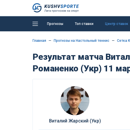
Прогнозы
Топ ставки
Центр ставок
Главная
Прогнозы на Настольный теннис
Сетка 
Результат матча Витал
Романенко (Укр) 11 ма
Виталий Жарский (Укр)