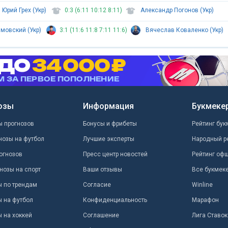
Юрий Грех (Укр)
0:3 (6:11 10:12 8:11)
Александр Погонов (Укр)
мовский (Укр)
3:1 (11:6 11:8 7:11 11:6)
Вячеслав Коваленко (Укр)
озы
Информация
Букмеке
ы прогнозов
Бонусы и фрибеты
Рейтинг бук
нозы на футбол
Лучшие эксперты
Народный р
огнозов
Пресс центр новостей
Рейтинг оф
нозы на спорт
Ваши отзывы
Все букмек
ы по трендам
Согласие
Winline
ы на футбол
Конфиденциальность
Марафон
 на хоккей
Соглашение
Лига Ставок