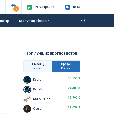
Регистр
ация
Вход
2
-центр
Как тут заработать?
Топ лучших прогнозистов
1 месяц
Профи
Рейтинг
Рейтинг
53 555 $
Ksare
24 483 $
DimaV
15 790 $
NULADNENKO
11 039 $
Oeule