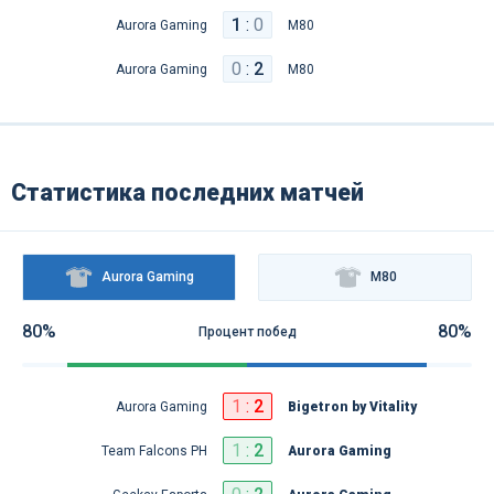
1
:
0
Aurora Gaming
M80
0
:
2
Aurora Gaming
M80
Статистика последних матчей
Aurora Gaming
M80
80%
80%
Процент побед
1
:
2
Aurora Gaming
Bigetron by Vitality
1
:
2
Team Falcons PH
Aurora Gaming