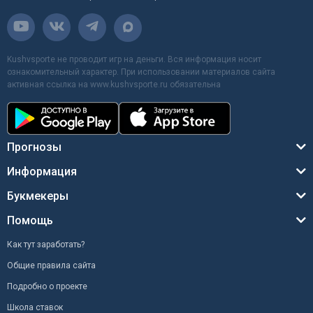
Kushvsporte не проводит игр на деньги. Вся информация носит
ознакомительный характер. При использовании материалов сайта
активная ссылка на www.kushvsporte.ru обязательна
Прогнозы
Информация
Букмекеры
Помощь
Как тут заработать?
Общие правила сайта
Подробно о проекте
Школа ставок