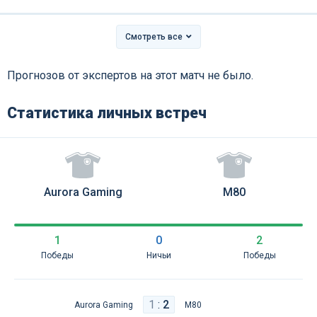
Смотреть все
Прогнозов от экспертов на этот матч не было.
Статистика личных встреч
Aurora Gaming
M80
1
0
2
Победы
Ничьи
Победы
1
:
2
Aurora Gaming
M80