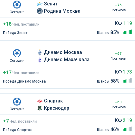
Зенит
+76
Родина Москва
Прогнозов
Сегодня
КФ
1.19
+18
Чел
.
поставили
85%
Победа Зенит
Шансы
Динамо Москва
+67
Динамо Махачкала
Прогнозов
Сегодня
КФ
1.73
+17
Чел
.
поставили
58%
Победа Динамо Москва
Шансы
Спартак
+63
Краснодар
Прогнозов
Сегодня
КФ
2.19
+7
Чел
.
поставили
46%
Победа Спартак
Шансы