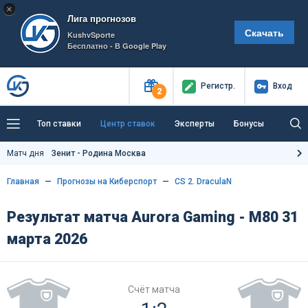
×
Лига прогнозов
Скачать
KushvSporte
Бесплатно - В Google Play
Регистр
.
Вход
2
Топ ставки
Центр ставок
Эксперты
Бонусы
Тренды
Букмекеры
Пресс-центр
Матч дня
Зенит - Родина Москва
Как тут заработать?
Главная
Прогнозы на Киберспорт
CS 2. DraculaN
Результат матча Aurora Gaming - M80 31
марта 2026
Счёт матча