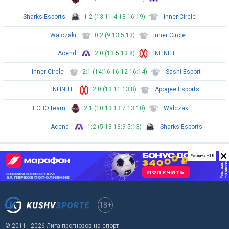
Sharks Esports
1:2 (13:11 4:13 16:19)
Inner Circle
Walczaki
0:2 (9:13 5:13)
Inner Circle
Acend
2:0 (13:5 13:8)
INFINITE
Inner Circle
2:1 (14:16 16:12 16:14)
Sashi Esport
INFINITE
2:0 (13:11 13:8)
Apogee Esports
ECHO team
2:1 (10:13 13:7 13:10)
Walczaki
Acend
1:2 (5:13 13:9 5:13)
Sharks Esports
×
Реклама +18
18+
© 2011 - 2026 Лига прогнозов на спорт