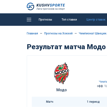
Прогнозы
Топ ставки
Центр ставок
Главная
Прогнозы на Хоккей
Чемпионат Швеции.
Результат матча Модо 
Чемпи
офф. 1
Модо
Матч
1 период