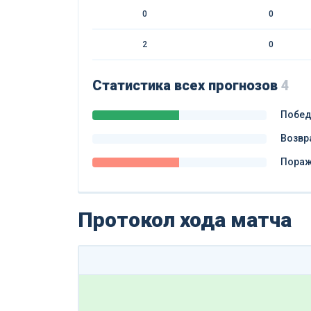
0
0
2
0
Статистика всех прогнозов
4
Побе
Возвр
Пора
Протокол хода матча