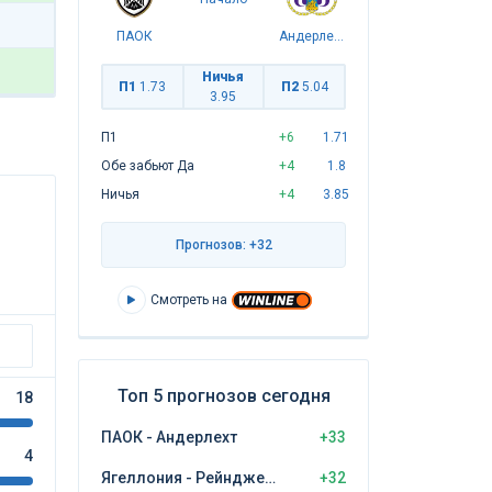
ПАОК
Андерлехт
Ничья
П1
1.73
П2
5.04
3.95
П1
+6
1.71
Обе забьют Да
+4
1.8
Ничья
+4
3.85
Прогнозов: +32
Смотреть на
Топ 5 прогнозов сегодня
18
ПАОК - Андерлехт
+33
4
Ягеллония - Рейнджерс
+32