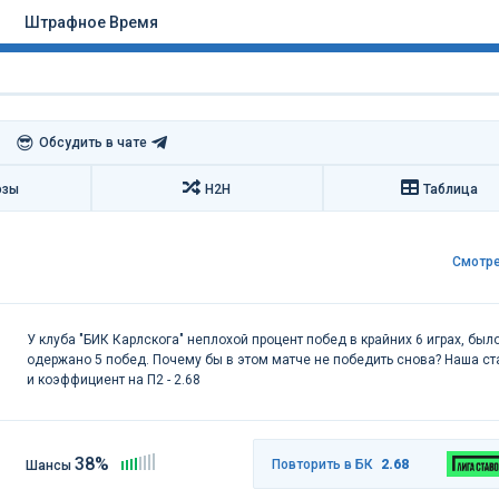
Штрафное Время
😎
Обсудить в чате
озы
H2H
Таблица
Смотре
У клуба "БИК Карлскога" неплохой процент побед в крайних 6 играх, был
одержано 5 побед. Почему бы в этом матче не победить снова? Наша ст
и коэффициент на П2 - 2.68
38%
Повторить в БК
2.68
Шансы