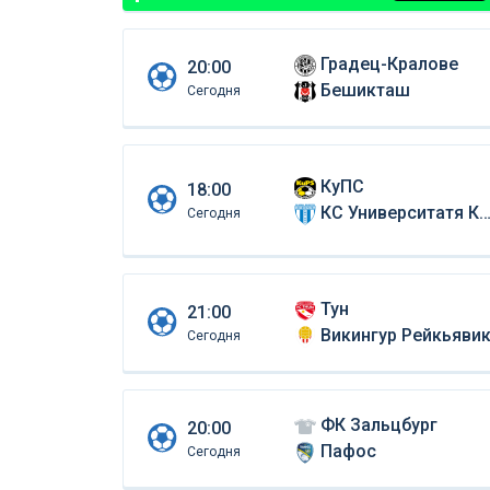
Градец-Кралове
20:00
Бешикташ
Сегодня
КуПС
18:00
КС Университатя Крайова
Сегодня
Тун
21:00
Викингур Рейкьяви
Сегодня
ФК Зальцбург
20:00
Пафос
Сегодня