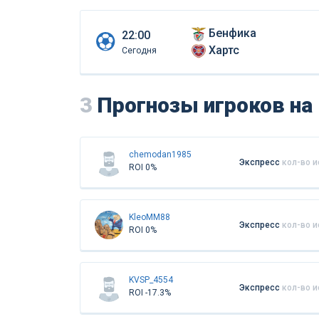
Бенфика
22:00
Хартс
Сегодня
3
Прогнозы игроков на 
chemodan1985
Экспресс
кол-во 
ROI 0%
KleoMM88
Экспресс
кол-во 
ROI 0%
KVSP_4554
Экспресс
кол-во 
ROI -17.3%