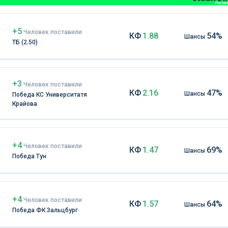
Реклама
+5
Чел
овек
поставили
КФ
1.88
54%
Шансы
ТБ (2.50)
+3
Чел
овек
поставили
КФ
2.16
47%
Шансы
Победа КС Университатя
Крайова
+4
Чел
овек
поставили
КФ
1.47
69%
Шансы
к
Победа Тун
+4
Чел
овек
поставили
КФ
1.57
64%
Шансы
Победа ФК Зальцбург