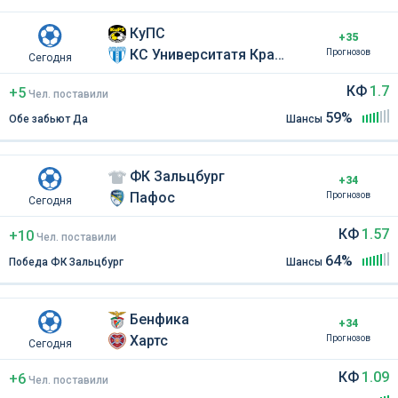
КуПС
+35
КС Университатя Крайова
Прогнозов
Сегодня
КФ
1.7
+5
Чел
.
поставили
59%
Обе забьют Да
Шансы
ФК Зальцбург
+34
Пафос
Прогнозов
Сегодня
КФ
1.57
+10
Чел
.
поставили
64%
Победа ФК Зальцбург
Шансы
Бенфика
+34
Хартс
Прогнозов
Сегодня
КФ
1.09
+6
Чел
.
поставили