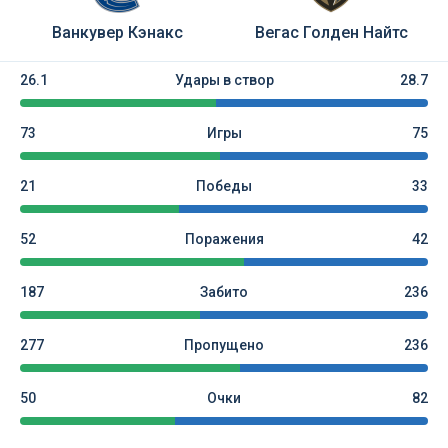
Ванкувер Кэнакс
Вегас Голден Найтс
26.1
Удары в створ
28.7
73
Игры
75
21
Победы
33
52
Поражения
42
187
Забито
236
277
Пропущено
236
50
Очки
82