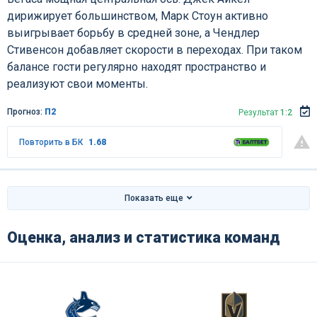
дирижирует большинством, Марк Стоун активно
выигрывает борьбу в средней зоне, а Чендлер
Стивенсон добавляет скорости в переходах. При таком
балансе гости регулярно находят пространство и
реализуют свои моменты.
Прогноз:
П2
Результат
1:2
Повторить в БК
1.68
Показать еще
Оценка, анализ и статистика команд