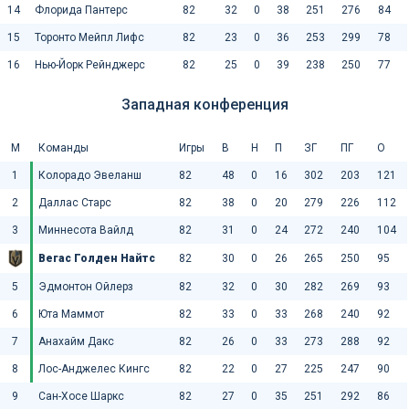
14
Флорида Пантерс
82
32
0
38
251
276
84
15
Торонто Мейпл Лифс
82
23
0
36
253
299
78
16
Нью-Йорк Рейнджерс
82
25
0
39
238
250
77
Западная конференция
М
Команды
Игры
В
Н
П
ЗГ
ПГ
О
1
Колорадо Эвеланш
82
48
0
16
302
203
121
2
Даллас Старс
82
38
0
20
279
226
112
3
Миннесота Вайлд
82
31
0
24
272
240
104
Вегас Голден Найтс
82
30
0
26
265
250
95
5
Эдмонтон Ойлерз
82
32
0
30
282
269
93
6
Юта Маммот
82
33
0
33
268
240
92
7
Анахайм Дакс
82
26
0
33
273
288
92
8
Лос-Анджелес Кингс
82
22
0
27
225
247
90
9
Сан-Хосе Шаркс
82
27
0
35
251
292
86