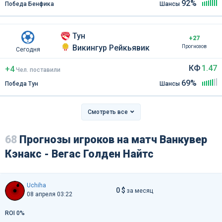
92%
Победа Бенфика
Шансы
Тун
+27
Викингур Рейкьявик
Прогнозов
Сегодня
КФ
1.47
+4
Чел
.
поставили
69%
Победа Тун
Шансы
Смотреть все
68
Прогнозы игроков на матч Ванкувер
Кэнакс - Вегас Голден Найтс
Uchiha
0 $
за месяц
08 апреля 03:22
ROI 0%