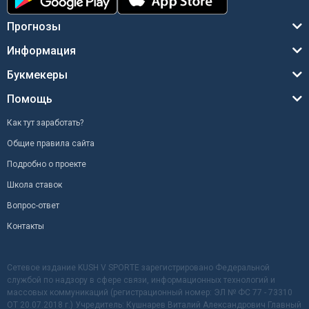
Прогнозы
Информация
Букмекеры
Помощь
Как тут заработать?
Общие правила сайта
Подробно о проекте
Школа ставок
Вопрос-ответ
Контакты
Сетевое издание KUSH V SPORTE зарегистрировано Федеральной
службой по надзору в сфере связи, информационных технологий и
массовых коммуникаций (регистрационный номер: ЭЛ № ФС 77 - 73310
ОТ 20.07.2018 г.) Учредитель: Кушнарев Виталий Александрович Главный