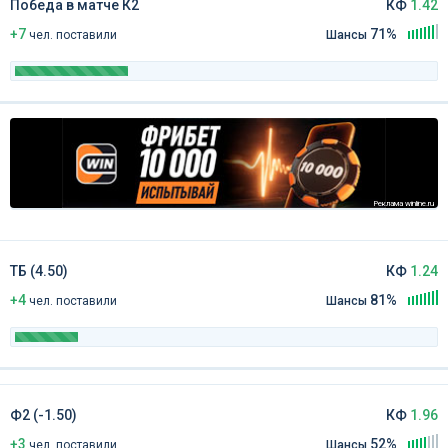
Победа в матче К2
КФ
1.42
+7
71%
чел
.
поставили
Шансы
Реклама winline.ru
ТБ (4.50)
КФ
1.24
+4
81%
чел
.
поставили
Шансы
Ф2 (-1.50)
КФ
1.96
+3
52%
чел
.
поставили
Шансы