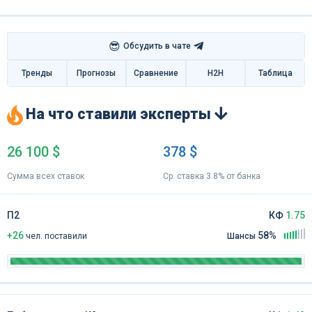
😎
Обсудить в чате
Тренды
Прогнозы
Сравнение
H2H
Таблица
На что ставили эксперты
26 100 $
378 $
Сумма всех ставок
Ср. ставка 3.8% от банка
П2
КФ
1.75
+26
58%
чел
.
поставили
Шансы