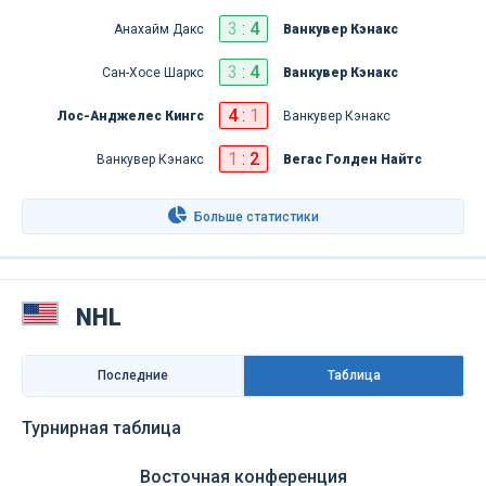
3
:
4
Анахайм Дакс
Ванкувер Кэнакс
3
:
4
Сан-Хосе Шаркс
Ванкувер Кэнакс
4
:
1
Лос-Анджелес Кингс
Ванкувер Кэнакс
1
:
2
Ванкувер Кэнакс
Вегас Голден Найтс
Больше статистики
NHL
Последниe
Таблица
Турнирная таблица
Восточная конференция