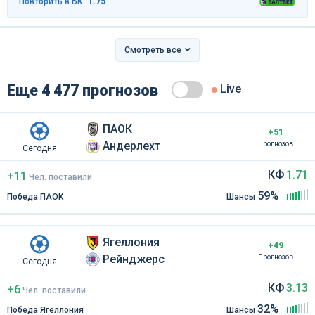
Повторить в БК
1.75
Смотреть все
Еще 4 477 прогнозов
Live
ПАОК
+51
Андерлехт
Прогнозов
Сегодня
КФ
1.71
+11
Чел
.
поставили
59%
Победа ПАОК
Шансы
Ягеллония
+49
Рейнджерс
Прогнозов
Сегодня
КФ
3.13
+6
Чел
.
поставили
32%
Победа Ягеллония
Шансы