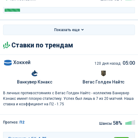
Показать еще
Ставки по трендам
Хоккей
05:00
120 дня назад
Ванкувер Кэнакс
Вегас Голден Найтс
В личных противостояниях c Вегас Голден Найтс - коллектив Ванкувер
Кэнакс имеет плохую статистику. Успех был лишь в 7 из 20 матчей. Наша
ставка и коэффициент на П2 - 1.75
Прогноз:
П2
58%
Шансы