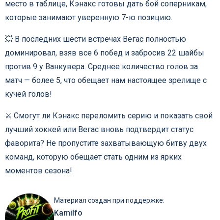
место в таблице, Кэнакс готовы дать бой соперникам,
которые занимают уверенную 7-ю позицию.
💥 В последних шести встречах Вегас полностью
доминировал, взяв все 6 побед и забросив 22 шайбы
против 9 у Ванкувера. Среднее количество голов за
матч — более 5, что обещает нам настоящее зрелище с
кучей голов!
⚔️ Смогут ли Кэнакс переломить серию и показать свой
лучший хоккей или Вегас вновь подтвердит статус
фаворита? Не пропустите захватывающую битву двух
команд, которую обещает стать одним из ярких
моментов сезона!
Материал создан при поддержке:
Kamilfo