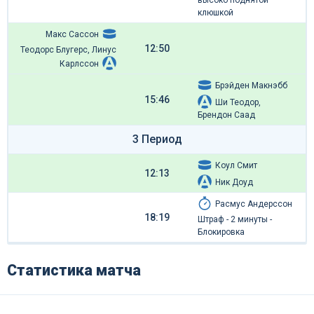
высоко поднятой
клюшкой
Макс Сассон
12:50
Теодорс Блугерс, Линус
Карлссон
Брэйден Макнэбб
15:46
Ши Теодор,
Брендон Саад
3 Период
Коул Смит
12:13
Ник Доуд
Расмус Андерссон
18:19
Штраф - 2 минуты -
Блокировка
Статистика матча