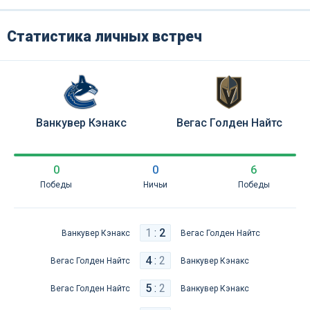
Статистика личных встреч
Ванкувер Кэнакс
Вегас Голден Найтс
0
0
6
Победы
Ничьи
Победы
1
:
2
Ванкувер Кэнакс
Вегас Голден Найтс
4
:
2
Вегас Голден Найтс
Ванкувер Кэнакс
5
:
2
Вегас Голден Найтс
Ванкувер Кэнакс