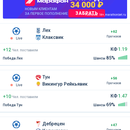
34 000 ₽
НОВЫМ КЛИЕНТАМ
ЗАБРАТЬ
ЗА ПЕРВОЕ ПОПОЛНЕНИЕ
Реклама. 18+, marathonbet.ru
Лех
+62
Клаксвик
Прогнозов
Live
КФ
1.19
+12
Чел
.
поставили
85%
Победа Лех
Шансы
Тун
+56
Викингур Рейкьявик
Прогнозов
Live
КФ
1.47
+10
Чел
.
поставили
69%
Победа Тун
Шансы
Дебрецен
+47
Прогнозов