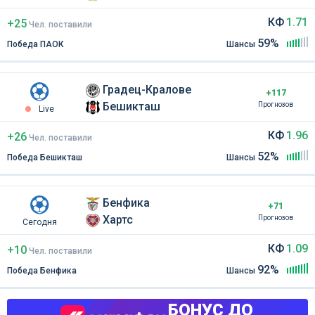
КФ
1.71
+25
Чел
.
поставили
59%
Победа ПАОК
Шансы
Градец-Кралове
+117
Бешикташ
Прогнозов
Live
КФ
1.96
+26
Чел
.
поставили
52%
Победа Бешикташ
Шансы
Бенфика
+71
Хартс
Прогнозов
Сегодня
КФ
1.09
+10
Чел
.
поставили
92%
Победа Бенфика
Шансы
БОНУС ДО