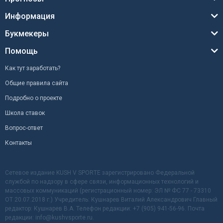
Информация
Букмекеры
Помощь
Как тут заработать?
Общие правила сайта
Подробно о проекте
Школа ставок
Вопрос-ответ
Контакты
Сетевое издание KUSH V SPORTE зарегистрировано Федеральной
службой по надзору в сфере связи, информационных технологий и
массовых коммуникаций (регистрационный номер: ЭЛ № ФС 77 - 73310
ОТ 20.07.2018 г.) Учредитель: Кушнарев Виталий Александрович Главный
редактор: Кушнарев В.А. Телефон редакции: +7 (905) 941-56-96. Почта
редакции: info@kushvsporte.ru.