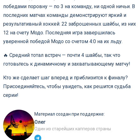
победами поровну — по 3 на команду, ни одной ничьи. В
последних матчах команды демонстрируют яркий и
результативный хоккей: 22 заброшенных шайбы, из них
12 на счету Модо. Последняя игра завершилась
уверенной победой Модо со счетом 4:0 на их льду.
🔥 Средний тотал встреч — почти 4 шайбы, так что
готовьтесь к динамичному и захватывающему матчу!
Кто же сделает шаг вперед и приблизится к финалу?
Присоединяйтесь, чтобы увидеть, как решится судьба
серии!
Материал создан при поддержке:
Олег
Один из старейших капперов страны