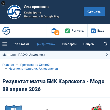
×
Лига прогнозов
Скачать
KushvSporte
Бесплатно - В Google Play
Регистр
.
Вход
2
Топ ставки
Центр ставок
Эксперты
Бонусы
Тренды
Букмекеры
Пресс-центр
Матч дня
ПАОК - Андерлехт
Как тут заработать?
Главная
Прогнозы на Хоккей
Чемпионат Швеции. Аллсвенскан
Результат матча БИК Карлскога - Модо
09 апреля 2026