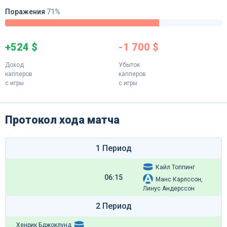
Поражения
71%
+524 $
-1 700 $
Доход
Убыток
капперов
капперов
с игры
с игры
Протокол хода матча
1 Период
Кайл Топпинг
06:15
Манс Карлссон,
Линус Андерссон
2 Период
Хенрик Бджоклунд