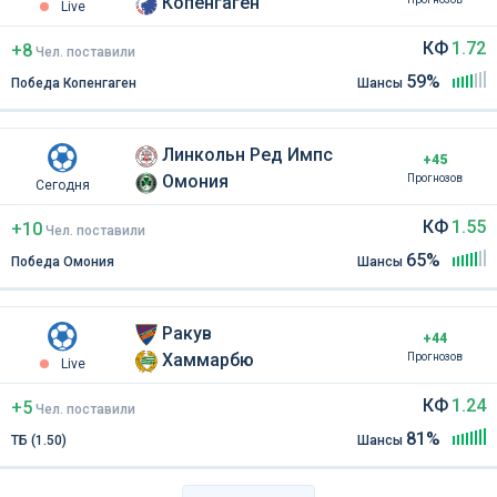
Копенгаген
Live
КФ
1.72
+8
Чел
.
поставили
59%
Победа Копенгаген
Шансы
Линкольн Ред Импс
+45
Омония
Прогнозов
Сегодня
КФ
1.55
+10
Чел
.
поставили
65%
Победа Омония
Шансы
Ракув
+44
Хаммарбю
Прогнозов
Live
КФ
1.24
+5
Чел
.
поставили
81%
ТБ (1.50)
Шансы