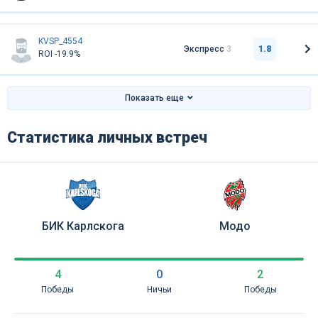
KVSP_4554
Экспресс
3
1.8
ROI -19.9%
Показать еще
Статистика личных встреч
БИК Карлскога
Модо
4
0
2
Победы
Ничьи
Победы