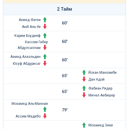
2 Тайм
Ахмед Фатхи
60'
Аюб Аль-Уи
Карим Боудияф
60'
Хассем Габер
Абдулсаллам
Ахмед Алаэльдин
60'
Юсуф Абдурисаг
Йохан Манзамби
65'
Дан Ндой
Фабиан Ридер
65'
Мичел Аебишер
Мохамед Аль-Маннаи
79'
Ассим Мадибо
Мохамед Зеки