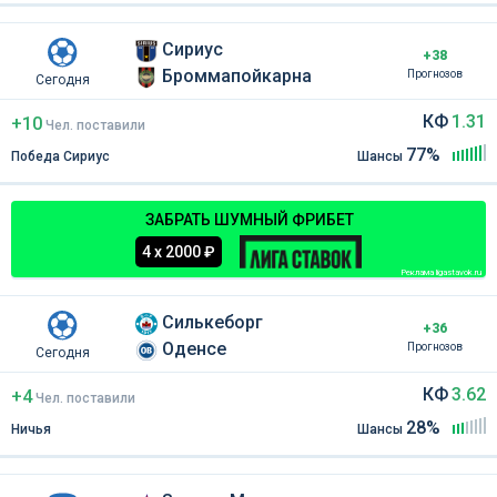
Сириус
+38
Броммапойкарна
Прогнозов
Сегодня
КФ
1.31
+10
Чел
.
поставили
77%
Победа Сириус
Шансы
ЗАБРАТЬ ШУМНЫЙ ФРИБЕТ
4 х 2000 ₽
Реклама ligastavok.ru
Силькеборг
+36
Оденсе
Прогнозов
Сегодня
КФ
3.62
+4
Чел
.
поставили
28%
Ничья
Шансы