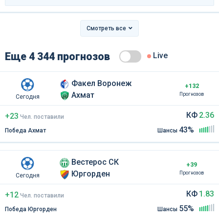
Смотреть все
Еще 4 344 прогнозов
Live
Факел Воронеж
+132
Ахмат
Прогнозов
Сегодня
КФ
2.36
+23
Чел
.
поставили
43%
Победа Ахмат
Шансы
Вестерос СК
+39
Юргорден
Прогнозов
Сегодня
КФ
1.83
+12
Чел
.
поставили
55%
Победа Юргорден
Шансы