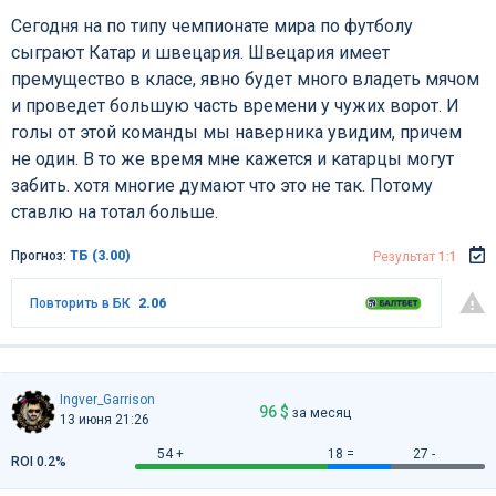
Сегодня на по типу чемпионате мира по футболу
сыграют Катар и швецария. Швецария имеет
премущество в класе, явно будет много владеть мячом
и проведет большую часть времени у чужих ворот. И
голы от этой команды мы наверника увидим, причем
не один. В то же время мне кажется и катарцы могут
забить. хотя многие думают что это не так. Потому
ставлю на тотал больше.
Прогноз:
ТБ (3.00)
Результат
1:1
Повторить в БК
2.06
Ingver_Garrison
96 $
за месяц
13 июня 21:26
54 +
18 =
27 -
ROI 0.2%