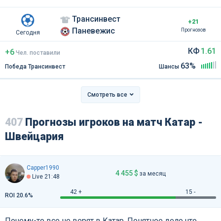
Трансинвест
+21
Паневежис
Прогнозов
Сегодня
КФ
1.61
+6
Чел
.
поставили
63%
Победа Трансинвест
Шансы
Смотреть все
407
Прогнозы игроков на матч Катар -
Швейцария
Capper1990
4 455 $
за месяц
Live 21:48
42 +
15 -
ROI 20.6%
Почему-то все не верят в Катар, Понятное дело что