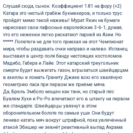
Слушай сюда, сынок. Коэффициент 1.81 на фору (+2)
Катара это чистый грабёж букмекеров, и только трус
пройдёт мимо такой наживы! Мурат Якин на бумаге
нарисовал свои пафосные европейские 3-6-1, думая,
что его неженки легко раскатают парней из Азии. Но
***** Лопетеги не для того приехал на этот Чемпионат
мира, чтобы раздавать очки направо и налево. Испанец
выставил в центр поля банду настоящих костоломов
Мадибо, Габера и Лайе. Этот катарский треугольник
смерти будет выжигать газон, вгрызаться швейцарцам
в ахиллы и ломать Граниту Джаке всю его хвалёную
геометрию паса при первом же приёме мяча.
Да, Брель Эмболо мощен как танк, но старый пёс
Буалем Хухи и Ро-Ро впечатают его в штангу на первом
же стандарте. Швейцарцы увязнут в этом
оборонительном болоте по самые уши. Они будут
лениво катать мяч вокруг штрафной, пока увлечённый
атакой Эбишер не зевнёт реактивный выпад Акрама