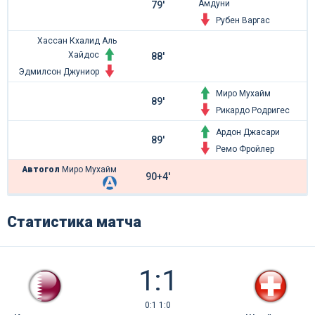
Амдуни
79'
Рубен Варгас
Хассан Кхалид Аль
Хайдос
88'
Эдмилсон Джуниор
Миро Мухайм
89'
Рикардо Родригес
Ардон Джасари
89'
Ремо Фройлер
Автогол
Миро Мухайм
90+4'
Статистика матча
1:1
0:1 1:0