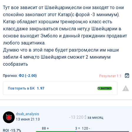
Тут все зависит от Швейцарии,если они заходят то они
спокойно закопают этот Катар(с форой -3 минимум).
Катар обладает хорошим тренером,но класс есть
класс,даже закрываться смысла нету,у Швейцарии в
основе выходит Эмболо и данный гражданин продавит
любого защитника.
Думаю что в этой паре будет разгром,если им наши
забили 4 мяча,то Швейцария сможет 2 минимум
сообразить
Прогноз:
Ф2 (-2.00)
Результат
1:1
Повторить в БК
1.97
dsab_analysis
-13 220 $
за месяц
13 июня 21:13
88 +
3 =
120 -
ROI -15.7%