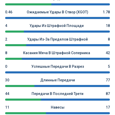
0.46
Ожидаемые Удары В Створ (xGOT)
1.78
4
Удары Из Штрафной Площади
18
2
Удары Из-За Пределов Штрафной
8
8
Касания Мяча В Штрафной Соперника
42
0
Успешные Передачи В Разрез
5
30
Длинные Передачи
77
44
Передачи В Последней Трети
87
11
Навесы
17