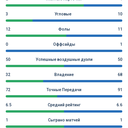
3
Угловые
10
12
Фолы
11
0
Оффсайды
1
50
Успешные воздушные дуэли
50
32
Владение
68
72
Точные Передачи
91
6.5
Средний рейтинг
6.6
1
Сыграно матчей
1