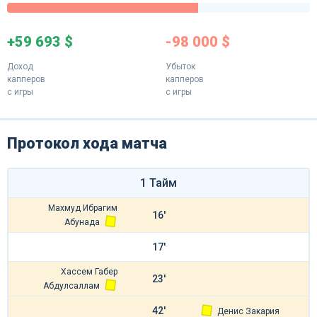
+59 693 $
-98 000 $
Доход
Убыток
капперов
капперов
с игры
с игры
Протокол хода матча
1 Тайм
Махмуд Ибрагим
16'
Абунада
17'
Хассем Габер
23'
Абдулсаллам
42'
Денис Закария