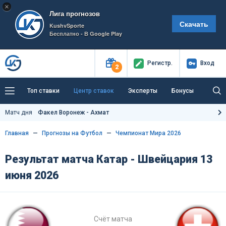
×
Лига прогнозов
Скачать
KushvSporte
Бесплатно - В Google Play
Регистр
.
Вход
2
Топ ставки
Центр ставок
Эксперты
Бонусы
Тренды
Букмекеры
Пресс-центр
Матч дня
Факел Воронеж - Ахмат
Как тут заработать?
Главная
Прогнозы на Футбол
Чемпионат Мира 2026
Результат матча Катар - Швейцария 13
июня 2026
Счёт матча