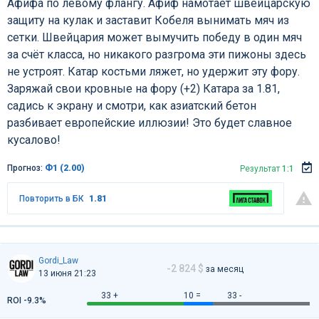
Афифа по левому флангу. Афиф намотает швейцарскую
защиту на кулак и заставит Кобеля вынимать мяч из
сетки. Швейцария может вымучить победу в один мяч
за счёт класса, но никакого разгрома эти пижоны здесь
не устроят. Катар костьми ляжет, но удержит эту фору.
Заряжай свои кровные на фору (+2) Катара за 1.81,
садись к экрану и смотри, как азиатский бетон
разбивает европейские иллюзии! Это будет славное
кусалово!
Прогноз:
Ф1 (2.00)
Результат
1:1
Повторить в БК
1.81
Gordi_Law
-2 824 $
за месяц
13 июня 21:23
33 +
10 =
33 -
ROI -9.3%