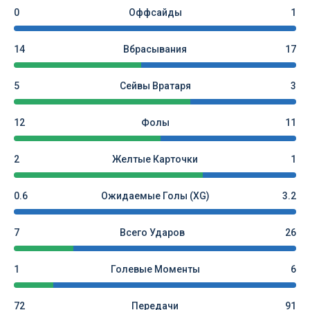
0
Оффсайды
1
14
Вбрасывания
17
5
Сейвы Вратаря
3
12
Фолы
11
2
Желтые Карточки
1
0.6
Ожидаемые Голы (xG)
3.2
7
Всего Ударов
26
1
Голевые Моменты
6
72
Передачи
91