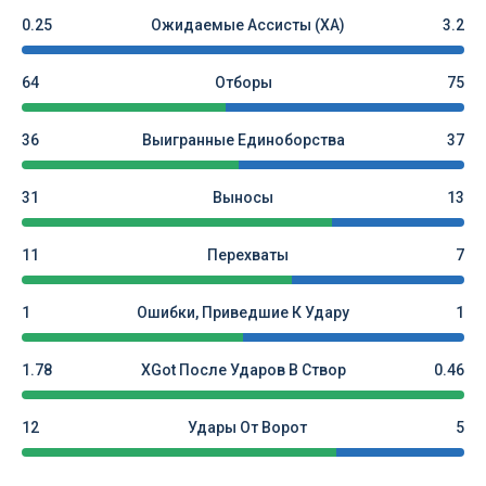
0.25
Ожидаемые Ассисты (xA)
3.2
64
Отборы
75
36
Выигранные Единоборства
37
31
Выносы
13
11
Перехваты
7
1
Ошибки, Приведшие К Удару
1
1.78
XGot После Ударов В Створ
0.46
12
Удары От Ворот
5