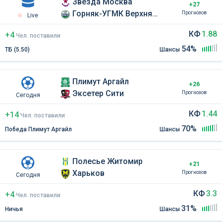
Звезда Москва
+27
Горняк-УГМК Верхняя Пышма
Прогнозов
Live
КФ
1.88
+4
Чел
.
поставили
54%
ТБ (5.50)
Шансы
Плимут Аргайл
+26
Эксетер Сити
Прогнозов
Сегодня
КФ
1.44
+14
Чел
.
поставили
70%
Победа Плимут Аргайл
Шансы
Полесье Житомир
+21
Харьков
Прогнозов
Сегодня
КФ
3.3
+4
Чел
.
поставили
31%
Ничья
Шансы