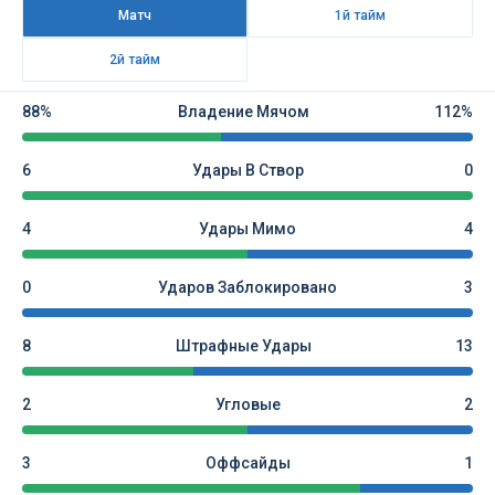
Матч
1й тайм
2й тайм
88%
Владение Мячом
112%
6
Удары В Створ
0
4
Удары Мимо
4
0
Ударов Заблокировано
3
8
Штрафные Удары
13
2
Угловые
2
3
Оффсайды
1