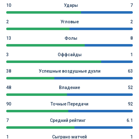
10
Удары
7
2
Угловые
2
13
Фолы
8
3
Оффсайды
1
38
Успешные воздушные дуэли
63
48
Владение
52
90
Точные Передачи
92
7
Средний рейтинг
6.1
1
Сыграно матчей
1