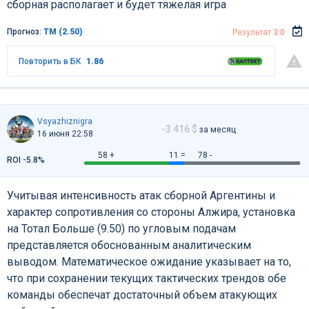
сборная располагает и будет тяжелая игра
Прогноз:
ТМ (2.50)
Результат
3:0
Повторить в БК
1.86
Vsyazhiznigra
-3 416 $
за месяц
16 июня 22:58
58 +
11 =
78 -
ROI -5.8%
Учитывая интенсивность атак сборной Аргентины и
характер сопротивления со стороны Алжира, установка
на Тотал Больше (9.50) по угловым подачам
представляется обоснованным аналитическим
выводом. Математическое ожидание указывает на то,
что при сохранении текущих тактических трендов обе
команды обеспечат достаточный объем атакующих