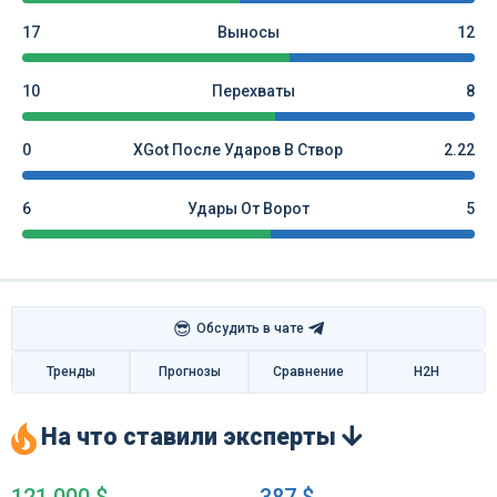
17
Выносы
12
10
Перехваты
8
0
XGot После Ударов В Створ
2.22
6
Удары От Ворот
5
😎
Обсудить в чате
Тренды
Прогнозы
Сравнение
H2H
На что ставили эксперты
121 000 $
387 $