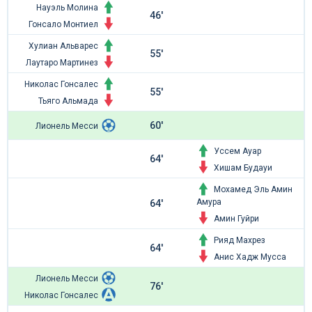
Науэль Молина
46'
Гонсало Монтиел
Хулиан Альварес
55'
Лаутаро Мартинез
Николас Гонсалес
55'
Тьяго Альмада
60'
Лионель Месси
Уссем Ауар
64'
Хишам Будауи
Мохамед Эль Амин
Амура
64'
Амин Гуйри
Рияд Махрез
64'
Анис Хадж Мусса
Лионель Месси
76'
Николас Гонсалес