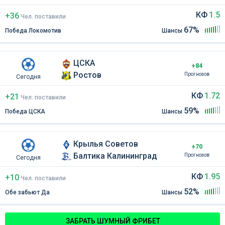
КФ
1.5
+36
Чел
.
поставили
67%
Победа Локомотив
Шансы
ЦСКА
+84
Ростов
Прогнозов
Сегодня
КФ
1.72
+21
Чел
.
поставили
59%
Победа ЦСКА
Шансы
Крылья Советов
+70
Балтика Калининград
Прогнозов
Сегодня
КФ
1.95
+10
Чел
.
поставили
52%
Обе забьют Да
Шансы
ЗАБРАТЬ ШУМНЫЙ ФРИБЕТ