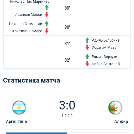
Николас Пас Мартинес
80'
Лионель Месси
Николас Отаменди
80'
Кристиан Ромеро
Адиль Бульбина
81'
Ибрагим Маза
Рамиз Зерруки
82'
Набил Бенталеб
Статистика матча
3:0
1:0 2:0
Аргентина
Алжир