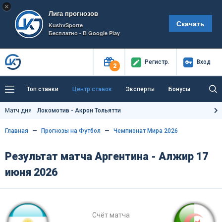
×
Лига прогнозов
Скачать
KushvSporte
Бесплатно - В Google Play
Регистр
.
Вход
2
Топ ставки
Центр ставок
Эксперты
Бонусы
Тренды
Букмекеры
Пресс-центр
Матч дня
Локомотив - Акрон Тольятти
Как тут заработать?
Главная
Прогнозы на Футбол
Чемпионат Мира 2026
Результат матча Аргентина - Алжир 17
июня 2026
Счёт матча