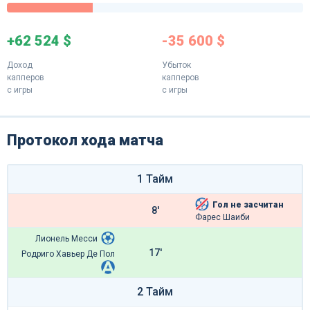
+62 524 $
-35 600 $
Доход
Убыток
капперов
капперов
с игры
с игры
Протокол хода матча
1 Тайм
Гол не засчитан
8'
Фарес Шаиби
Лионель Месси
17'
Родриго Хавьер Де Пол
2 Тайм