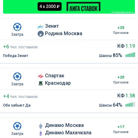
4 х 2000 ₽
Реклама ligastavok.ru
Зенит
+25
Родина Москва
Прогнозов
Завтра
КФ
1.19
+6
Чел
.
поставили
85%
Победа Зенит
Шансы
Спартак
+20
Краснодар
Прогнозов
Завтра
КФ
1.58
+4
Чел
.
поставили
64%
Обе забьют Да
Шансы
Динамо Москва
+17
Динамо Махачкала
Прогнозов
Завтра