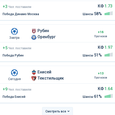
КФ
1.73
+3
Чел
.
поставили
58%
Победа Динамо Москва
Шансы
Рубин
+16
Оренбург
Прогнозов
Завтра
КФ
1.97
+5
Чел
.
поставили
51%
Победа Рубин
Шансы
Енисей
+13
Текстильщик
Прогнозов
Сегодня
КФ
1.64
+9
Чел
.
поставили
61%
Победа Енисей
Шансы
Смотреть все