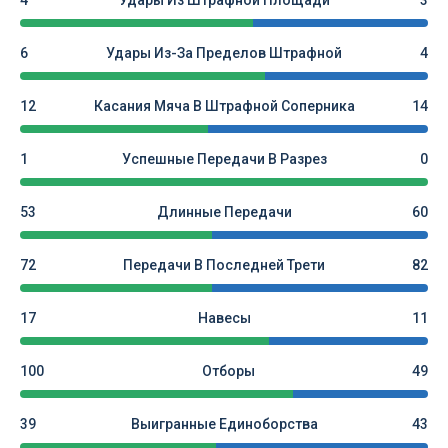
4
Удары Из Штрафной Площади
3
6
Удары Из-За Пределов Штрафной
4
12
Касания Мяча В Штрафной Соперника
14
1
Успешные Передачи В Разрез
0
53
Длинные Передачи
60
72
Передачи В Последней Трети
82
17
Навесы
11
100
Отборы
49
39
Выигранные Единоборства
43