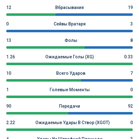
12
Вбрасывания
19
0
Сейвы Вратаря
3
13
Фолы
8
1.26
Ожидаемые Голы (xG)
0.33
10
Всего Ударов
7
1
Голевые Моменты
0
90
Передачи
92
2.22
Ожидаемые Удары В Створ (xGOT)
0