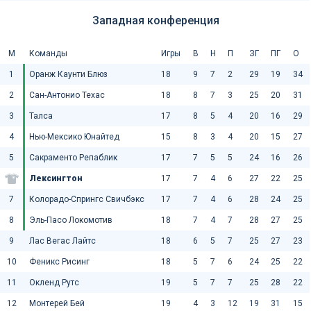
Западная конференция
М
Команды
Игры
В
Н
П
ЗГ
ПГ
О
1
Оранж Каунти Блюз
18
9
7
2
29
19
34
2
Сан-Антонио Техас
18
8
7
3
25
20
31
3
Талса
17
8
5
4
20
16
29
4
Нью-Мексико Юнайтед
15
8
3
4
20
15
27
5
Сакраменто Репаблик
17
7
5
5
24
16
26
Лексингтон
17
7
4
6
27
22
25
7
Колорадо-Спрингс Свичбэкс
17
7
4
6
28
24
25
8
Эль-Пасо Локомотив
18
7
4
7
28
27
25
9
Лас Вегас Лайтс
18
6
5
7
25
27
23
10
Феникс Рисинг
18
5
7
6
24
25
22
11
Окленд Рутс
19
5
7
7
25
28
22
12
Монтерей Бей
19
4
3
12
19
31
15