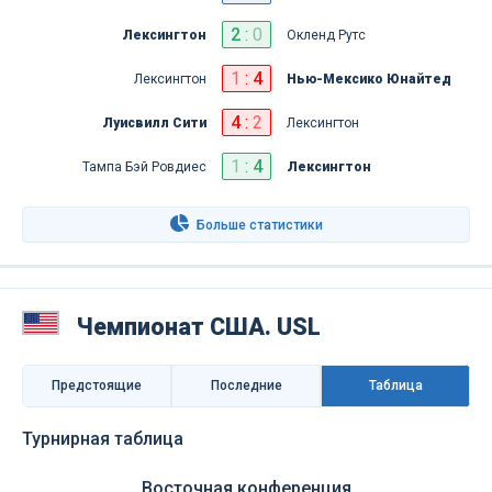
2
:
0
Лексингтон
Окленд Рутс
1
:
4
Лексингтон
Нью-Мексико Юнайтед
4
:
2
Луисвилл Сити
Лексингтон
1
:
4
Тампа Бэй Ровдиес
Лексингтон
Больше статистики
Чемпионат США. USL
Предстоящие
Последниe
Таблица
Турнирная таблица
Восточная конференция