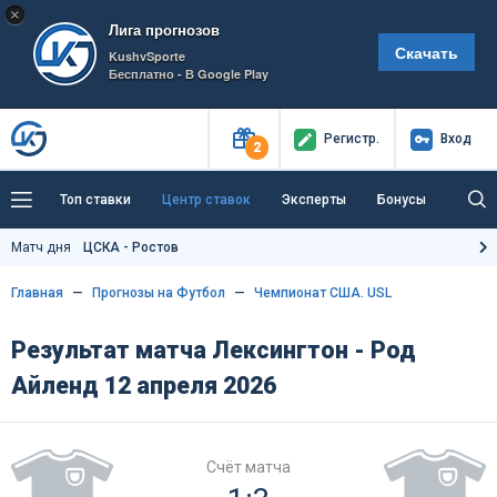
×
Лига прогнозов
Скачать
KushvSporte
Бесплатно - В Google Play
Регистр
.
Вход
2
Топ ставки
Центр ставок
Эксперты
Бонусы
Тренды
Букмекеры
Пресс-центр
Матч дня
ЦСКА - Ростов
Как тут заработать?
Главная
Прогнозы на Футбол
Чемпионат США. USL
Результат матча Лексингтон - Род
Айленд 12 апреля 2026
Счёт матча