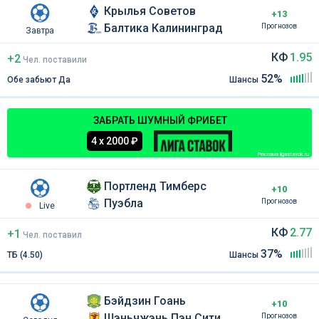
Крылья Советов
+13
Балтика Калининград
Прогнозов
Завтра
КФ
1.95
+2
Чел
.
поставили
52%
Обе забьют Да
Шансы
ЗАБРАТЬ ШУМНЫЙ ФРИБЕТ
4 х 2000 ₽
Реклама ligastavok.ru
Портленд Тимберс
+10
Пуэбла
Прогнозов
Live
КФ
2.77
+1
Чел
.
поставил
37%
ТБ (4.50)
Шансы
Бэйдзин Гоань
+10
Шэньчжэнь Пэн Сити
Прогнозов