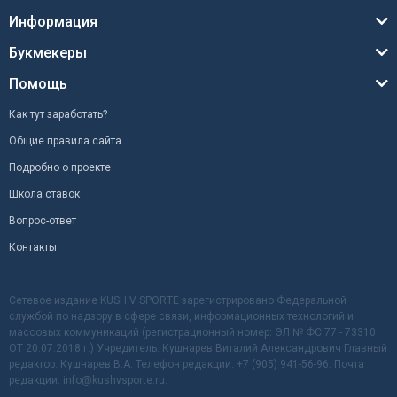
Информация
Букмекеры
Помощь
Как тут заработать?
Общие правила сайта
Подробно о проекте
Школа ставок
Вопрос-ответ
Контакты
Сетевое издание KUSH V SPORTE зарегистрировано Федеральной
службой по надзору в сфере связи, информационных технологий и
массовых коммуникаций (регистрационный номер: ЭЛ № ФС 77 - 73310
ОТ 20.07.2018 г.) Учредитель: Кушнарев Виталий Александрович Главный
редактор: Кушнарев В.А. Телефон редакции: +7 (905) 941-56-96. Почта
редакции: info@kushvsporte.ru.