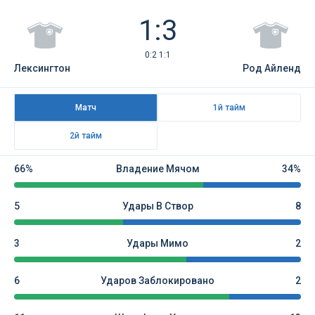
1:3
0:2 1:1
Лексингтон
Род Айленд
Матч
1й тайм
2й тайм
66%
Владение Мячом
34%
5
Удары В Створ
8
3
Удары Мимо
2
6
Ударов Заблокировано
2