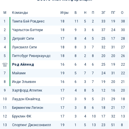
М
Команды
Игры
В
Н
П
ЗГ
ПГ
О
1
Тампа Бэй Ровдиес
18
11
5
2
33
19
38
2
Чарльстон Бэттери
18
9
3
6
37
24
30
3
Детройт Сити
17
8
4
5
25
17
28
4
Луисвилл Сити
18
8
3
7
32
31
27
5
Питтсбург Риверхаундс
18
8
2
8
20
20
26
Род Айленд
16
6
4
6
25
19
22
7
Майами
19
5
7
7
24
31
22
8
Инди Эльевен
16
6
3
7
19
20
21
9
Хартфорд Атлетик
17
4
8
5
12
16
20
10
Лаудон Юнайтед
17
3
9
5
21
29
18
11
Бирмингем Легион
17
3
8
6
18
21
17
12
Бруклин ФК
17
3
4
10
17
32
13
13
Спортинг Джэксонвилл
19
1
5
13
23
51
8