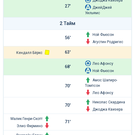
Джоджа Квизера
27'
ДжейДжей
Уильямс
2 Тайм
Ной Фьюсон
56'
Агустин Родригес
63'
Кендалл Бёркс
Лео Афонсу
68'
Ной Фьюсон
Амос Шапиро-
Томпсон
70'
Лео Афонсу
Николас Скардина
70'
Джоджа Квизера
Малик Генри-Скотт
71'
Элио Фирмино