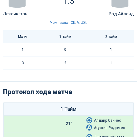
1:3
Лексингтон
Род Айленд
Чемпионат США. USL
Матч
1 тайм
2 тайм
1
0
1
3
2
1
Протокол хода матча
1 Тайм
Алдаир Санчес
21'
Агустин Родригес