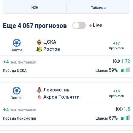
H2H
Таблица
Еще 4 057 прогнозов
Live
ЦСКА
+17
Ростов
Прогнозов
Завтра
КФ
1.72
+4
Чел
.
поставили
59%
Победа ЦСКА
Шансы
Локомотив
+15
Акрон Тольятти
Прогнозов
Завтра
КФ
1.5
+4
Чел
.
поставили
67%
Победа Локомотив
Шансы