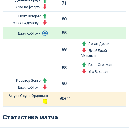
Джавайн Браун
71'
Джо Хафферти
Скотт Сутарик
80'
Майкл Адедокун
85'
Джейкоб Грин
Логан Дорси
88'
ДжейДжей
Уильямс
Грант Стонман
88'
Уго Бахарач
Ксавьер Зенге
90'
Джейкоб Грин
Артуро Осуна Ордоньес
90+1'
Статистика матча