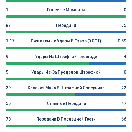
1
Голевые Моменты
0
87
Передачи
75
1.17
Ожидаемые Удары В Створ (xGOT)
0.59
9
Удары Из Штрафной Площади
4
5
Удары Из-За Пределов Штрафной
8
29
Касания Мяча В Штрафной Соперника
22
56
Длинные Передачи
47
70
Передачи В Последней Трети
66