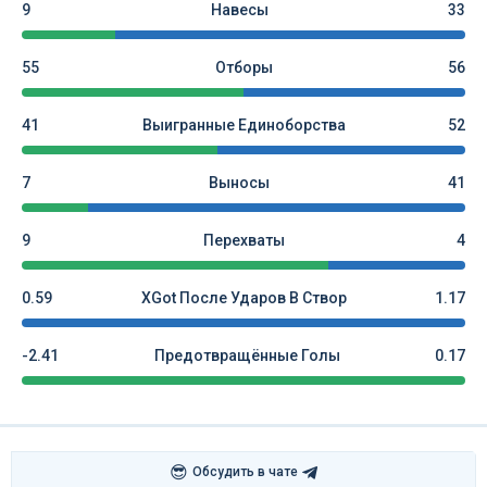
9
Навесы
33
55
Отборы
56
41
Выигранные Единоборства
52
7
Выносы
41
9
Перехваты
4
0.59
XGot После Ударов В Створ
1.17
-2.41
Предотвращённые Голы
0.17
😎
Обсудить в чате