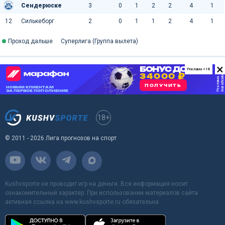
Сендерюске
3
0
1
2
2
4
1
12
Силькеборг
2
0
1
1
2
4
1
Проход дальше
Суперлига (Группа вылета)
×
Реклама +18
18+
© 2011 - 2026 Лига прогнозов на спорт
Kushvsporte не проводит игр на деньги. Вся информация носит
ознакомительный характер. При использовании материалов сайта
активная ссылка на www.kushvsporte.ru обязательна