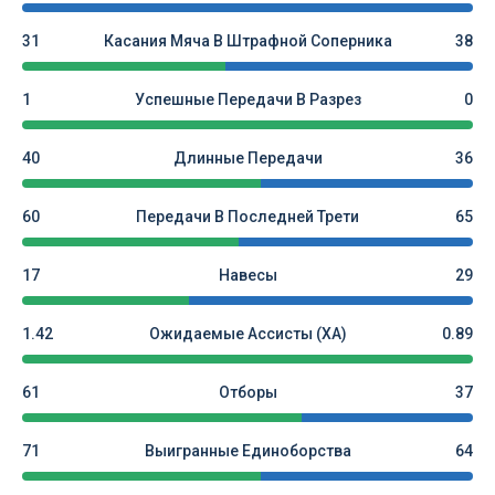
31
Касания Мяча В Штрафной Соперника
38
1
Успешные Передачи В Разрез
0
40
Длинные Передачи
36
60
Передачи В Последней Трети
65
17
Навесы
29
1.42
Ожидаемые Ассисты (xA)
0.89
61
Отборы
37
71
Выигранные Единоборства
64