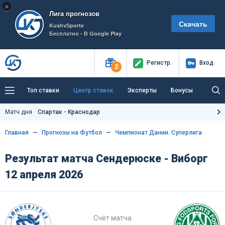
×
Лига прогнозов
Скачать
KushvSporte
Бесплатно - В Google Play
Регистр
.
Вход
2
Топ ставки
Центр ставок
Эксперты
Бонусы
Тренды
Букмекеры
Пресс-центр
Матч дня
Спартак - Краснодар
Как тут заработать?
Главная
Прогнозы на Футбол
Чемпионат Дании. Суперлига
Результат матча Сендерюске - Виборг
12 апреля 2026
Счёт матча