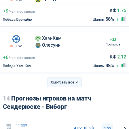
КФ
1.75
+9
Чел
.
поставили
58%
Победа Брондбю
Шансы
Хам-Кам
+32
Олесунн
Прогнозов
Live
КФ
2.12
+6
Чел
.
поставили
48%
Победа Хам-Кам
Шансы
Смотреть все
14
Прогнозы игроков на матч
Сендерюске - Виборг
serggo
ИТБ1 (0.50)
1.99