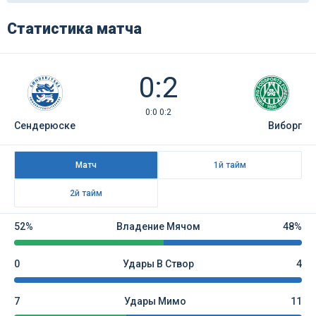
Статистика матча
0:2
0:0 0:2
Сендерюске
Виборг
Матч
1й тайм
2й тайм
52%
Владение Мячом
48%
0
Удары В Створ
4
7
Удары Мимо
11