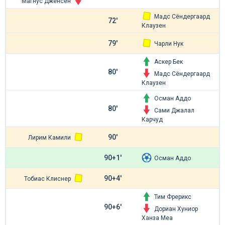
Магнус Дженсен
Мадс Сёндергаард
72'
Клаузен
79'
Чарли Нук
Аскер Бек
80'
Мадс Сёндергаард
Клаузен
Осман Аддо
80'
Сами Джалал
Карчуд
90'
Лирим Камили
90+1'
Осман Аддо
90+4'
Тобиас Клиснер
Тим Фрерикс
90+6'
Дориан Хуниор
Ханза Меа