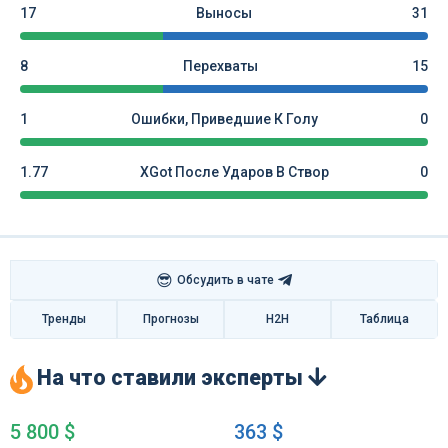
17
Выносы
31
8
Перехваты
15
1
Ошибки, Приведшие К Голу
0
1.77
XGot После Ударов В Створ
0
😎
Обсудить в чате
Тренды
Прогнозы
H2H
Таблица
На что ставили эксперты
5 800 $
363 $