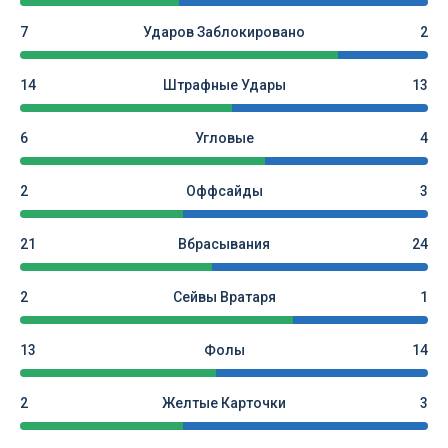
7
Ударов Заблокировано
2
14
Штрафные Удары
13
6
Угловые
4
2
Оффсайды
3
21
Вбрасывания
24
2
Сейвы Вратаря
1
13
Фолы
14
2
Желтые Карточки
3