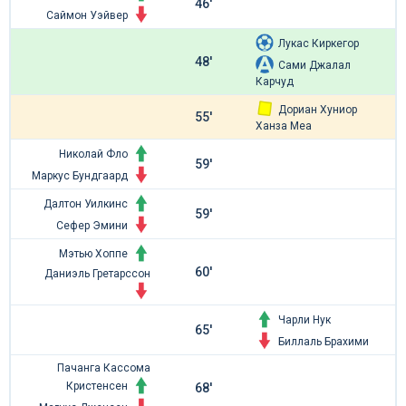
46'
Саймон Уэйвер
Лукас Киркегор
48'
Сами Джалал
Карчуд
Дориан Хуниор
55'
Ханза Меа
Николай Фло
59'
Маркус Бундгаард
Далтон Уилкинс
59'
Сефер Эмини
Мэтью Хоппе
60'
Даниэль Гретарссон
Чарли Нук
65'
Биллаль Брахими
Пачанга Кассома
Кристенсен
68'