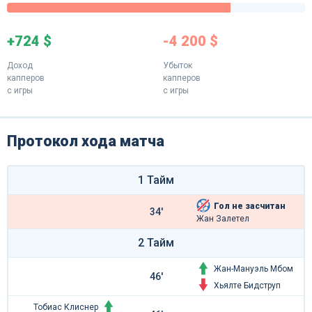
+724 $
-4 200 $
Доход
Убыток
капперов
капперов
с игры
с игры
Протокол хода матча
1 Тайм
Гол не засчитан
34'
Жан Залетел
2 Тайм
Жан-Мануэль Мбом
46'
Хьялте Бидструп
Тобиас Клиснер