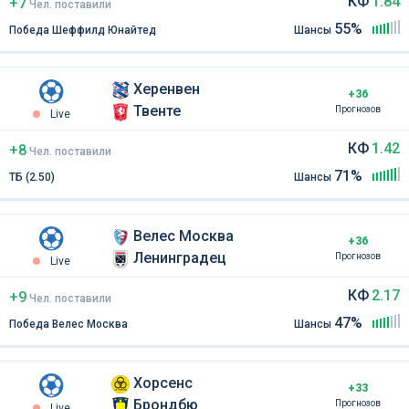
КФ
1.84
+7
Чел
.
поставили
55%
Победа Шеффилд Юнайтед
Шансы
Херенвен
+36
Твенте
Прогнозов
Live
КФ
1.42
+8
Чел
.
поставили
71%
ТБ (2.50)
Шансы
Велес Москва
+36
Ленинградец
Прогнозов
Live
КФ
2.17
+9
Чел
.
поставили
47%
Победа Велес Москва
Шансы
Хорсенс
+33
Брондбю
Прогнозов
Live