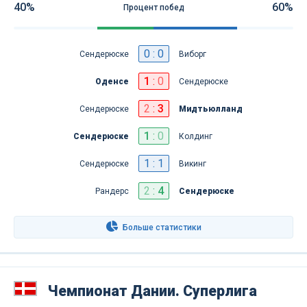
40%
60%
Процент побед
0 : 0
Сендерюске
Виборг
1
:
0
Оденсе
Сендерюске
2
:
3
Сендерюске
Мидтьюлланд
1
:
0
Сендерюске
Колдинг
1 : 1
Сендерюске
Викинг
2
:
4
Рандерс
Сендерюске
Больше статистики
Чемпионат Дании. Суперлига