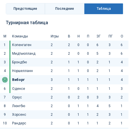
Предстоящие
Последниe
Таблица
Турнирная таблица
М
Команды
Игры
В
Н
П
ЗГ
ПГ
О
1
Копенгаген
2
2
0
0
6
3
6
2
Мидтьюлланд
2
2
0
0
5
3
6
3
Брондбю
2
1
1
0
2
1
4
4
Норшелланн
2
1
1
0
2
1
4
Виборг
3
1
1
1
1
1
4
6
Оденсе
2
1
0
1
1
1
3
7
Орхус
2
0
2
0
3
3
2
8
Люнгбю
2
0
1
1
4
5
1
9
Хорсенс
2
0
1
1
2
3
1
10
Рандерс
2
0
1
1
1
2
1