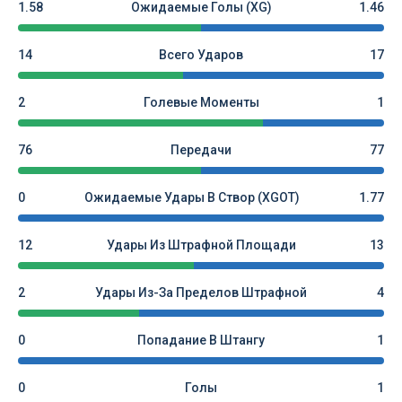
1.58
Ожидаемые Голы (xG)
1.46
14
Всего Ударов
17
2
Голевые Моменты
1
76
Передачи
77
0
Ожидаемые Удары В Створ (xGOT)
1.77
12
Удары Из Штрафной Площади
13
2
Удары Из-За Пределов Штрафной
4
0
Попадание В Штангу
1
0
Голы
1