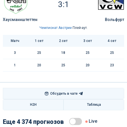
3:1
Хаусманнштеттен
Вольфурт
Чемпионат Австрии
Плей-аут.
Матч
1 сет
2 сет
3 сет
4 сет
3
25
18
25
25
1
20
25
20
23
😎
Обсудить в чате
H2H
Таблица
Еще 4 374 прогнозов
Live