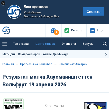
×
Лига прогнозов
Скачать
KushvSporte
Бесплатно - В Google Play
Регистр
.
Вход
2
Топ ставки
Центр ставок
Эксперты
Бонусы
Тренды
Букмекеры
Пресс-центр
Матч дня
Кэмерон Норри - Алекс Де Минаур
Как тут заработать?
Главная
Прогнозы на Волейбол
Чемпионат Австрии
Результат матча Хаусманнштеттен -
Вольфурт 19 апреля 2026
Счёт матча