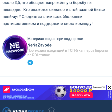
около 3,5, что обещает напряжённую борьбу на
площадке. Кто окажется сильнее в этой важной битве
плей-аут? Следите за этим волейбольным
противостоянием и поддержите свою команду!
Материал создан при поддержке:
NeNaZavode
Прогнозист входящий в ТОП-5 капперов Европы
по ROI ставок
×
Реклама +18
18+