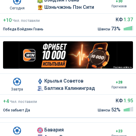
+30
Шэньчжэнь Пэн Сити
Прогнозов
Сегодня
КФ
1.37
+10
Чел
.
поставили
73%
Победа Бэйдзин Гоань
Шансы
Реклама winline.ru
Крылья Советов
+28
Балтика Калининград
Прогнозов
Завтра
КФ
1.95
+4
Чел
.
поставили
52%
Обе забьют Да
Шансы
Бавария
+23