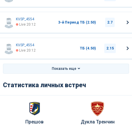
KVSP_4554
3-й Период ТБ (2.50)
2.7
Live 20:12
KVSP_4554
ТБ (4.50)
2.15
Live 20:12
Показать еще
Статистика личных встреч
Прешов
Дукла Тренчин