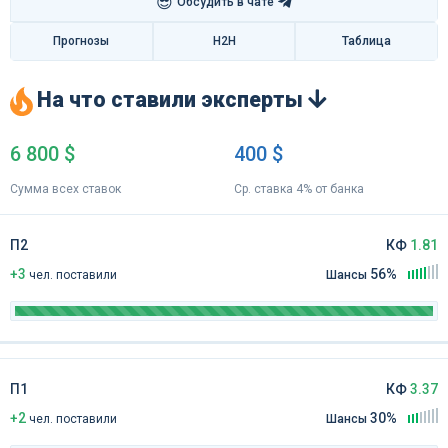
😎
Обсудить в чате
Прогнозы
H2H
Таблица
На что ставили эксперты
6 800 $
400 $
Сумма всех ставок
Ср. ставка 4% от банка
П2
КФ
1.81
+3
56%
чел
.
поставили
Шансы
П1
КФ
3.37
+2
30%
чел
.
поставили
Шансы