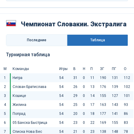
Чемпионат Словакии. Экстралига
Последниe
Таблица
Турнирная таблица
М
Команды
Игры
В
Н
П
ЗГ
ПГ
О
1
Нитра
54
31
0
11
190
131
112
2
Слован Братислава
54
26
0
13
176
139
102
3
Кошице
54
29
0
14
155
127
101
4
Жилина
54
25
0
17
163
143
93
5
Попрад
54
20
0
18
177
141
86
6
05 Банска Быстрицa
54
23
0
22
169
155
83
7
Списка Нова Вес
54
21
0
23
138
148
78