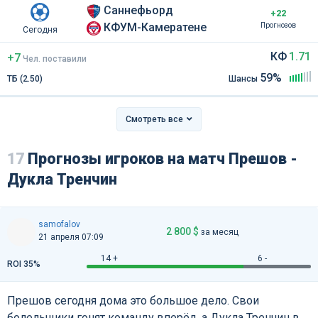
Саннефьорд
+22
КФУМ-Камератене
Прогнозов
Сегодня
КФ
1.71
+7
Чел
.
поставили
59%
ТБ (2.50)
Шансы
Смотреть все
17
Прогнозы игроков на матч Прешов -
Дукла Тренчин
samofalov
2 800 $
за месяц
21 апреля 07:09
14 +
6 -
ROI 35%
Прешов сегодня дома это большое дело. Свои
болельщики гонят команду вперёд, а Дукла Тренчин в