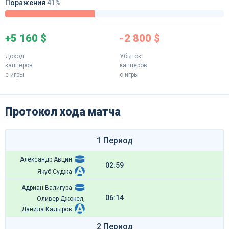
Поражения
41%
+5 160 $
-2 800 $
Доход
Убыток
капперов
капперов
с игры
с игры
Протокол хода матча
1 Период
Александр Авцин
02:59
Якуб Суджа
Адриан Валигура
06:14
Оливер Джокел,
Данила Кадыров
2 Период