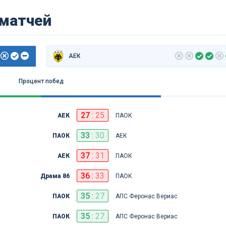
 матчей
АЕК
Процент побед
27
:
25
АЕК
ПАОК
33
:
30
ПАОК
АЕК
37
:
31
АЕК
ПАОК
36
:
33
Драма 86
ПАОК
35
:
27
ПАОК
АПС Феронас Вериас
35
:
27
ПАОК
АПС Феронас Вериас