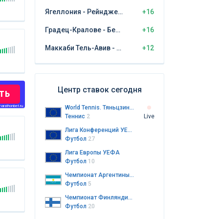
Ягеллония - Рейнджерс
+16
Градец-Кралове - Бешикташ
+16
Маккаби Тель-Авив - ЦСКА София
+12
Центр ставок сегодня
ТЬ
arathonbet.ru
World Tennis. Тяньцзинь. Женщины
Теннис
2
Live
Лига Конференций УЕФА
Футбол
27
Лига Европы УЕФА
Футбол
10
Чемпионат Аргентины. Резервная лига
Футбол
5
Чемпионат Финляндии. Колмонен. 3-й дивизион
Футбол
20