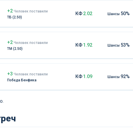
+2
Чел
овек
поставили
КФ
2.02
50%
Шансы
ТБ (2.50)
+2
Чел
овек
поставили
КФ
1.92
53%
Шансы
ТМ (2.50)
+3
Чел
овек
поставили
КФ
1.09
92%
Шансы
Победа Бенфика
о.
треч