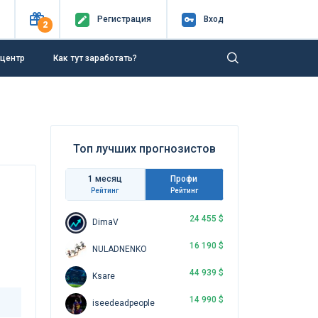
Регистр
ация
Вход
2
-центр
Как тут заработать?
Топ лучших прогнозистов
1 месяц
Профи
Рейтинг
Рейтинг
24 455 $
DimaV
16 190 $
NULADNENKO
44 939 $
Ksare
14 990 $
iseedeadpeople