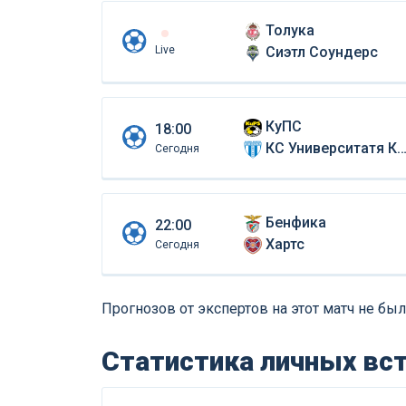
Толука
Live
Сиэтл Соундерс
КуПС
18:00
КС Университатя Крайова
Сегодня
Бенфика
22:00
Хартс
Сегодня
Прогнозов от экспертов на этот матч не был
Статистика личных вс