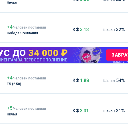
Ничья
+4
Чел
овек
поставили
КФ
3.13
32%
Шансы
Победа Ягеллония
УС ДО
34 000 ₽
ЗАБРА
ИЕНТАМ ЗА ПЕРВОЕ ПОПОЛНЕНИЕ
Реклама. 18+, m
+4
Чел
овек
поставили
КФ
1.88
54%
Шансы
ТБ (2.50)
+5
Чел
овек
поставили
КФ
3.31
31%
Шансы
Ничья