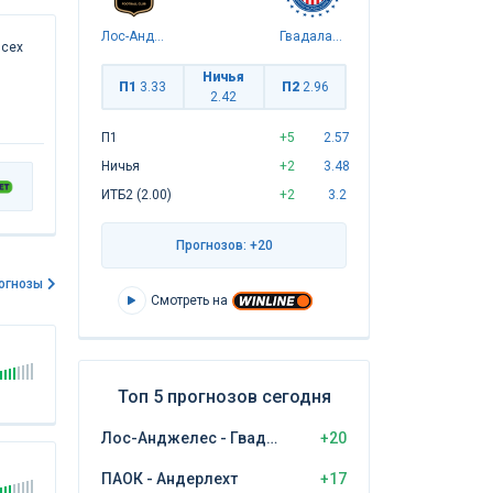
Лос-Анджелес
Гвадалахара
всех
Ничья
П1
3.33
П2
2.96
2.42
П1
+5
2.57
Ничья
+2
3.48
ИТБ2 (2.00)
+2
3.2
Прогнозов: +20
огнозы
Смотреть на
Топ 5 прогнозов сегодня
Лос-Анджелес - Гвадалахара
+20
ПАОК - Андерлехт
+17