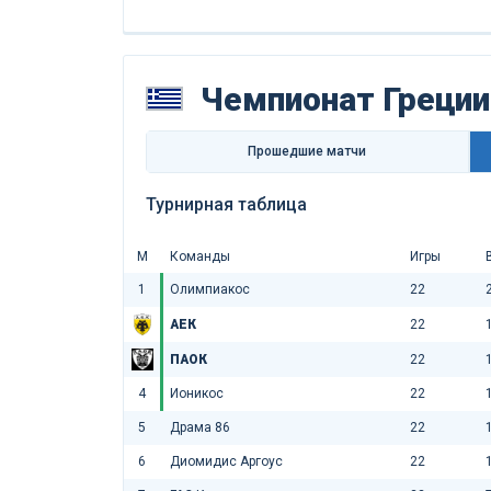
Чемпионат Греции
Прошедшие матчи
Турнирная таблица
М
Команды
Игры
1
Олимпиакос
22
АЕК
22
ПАОК
22
4
Ионикос
22
5
Драма 86
22
6
Диомидис Аргоус
22