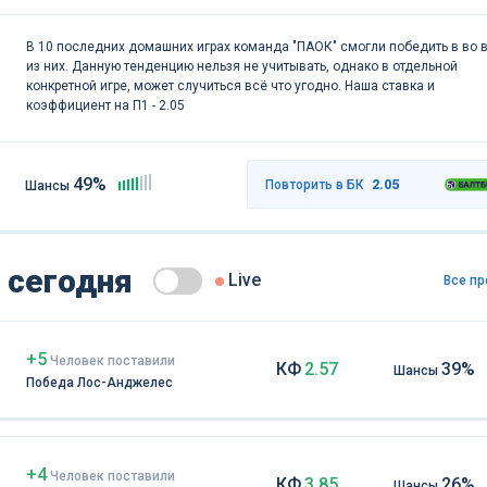
В 10 последних домашних играх команда "ПАОК" смогли победить в во 
из них. Данную тенденцию нельзя не учитывать, однако в отдельной
конкретной игре, может случиться всё что угодно. Наша ставка и
коэффициент на П1 - 2.05
49%
Повторить в БК
2.05
Шансы
 сегодня
Live
Все пр
+5
Чел
овек
поставили
КФ
2.57
39%
Шансы
Победа Лос-Анджелес
+4
Чел
овек
поставили
КФ
3.85
26%
Шансы