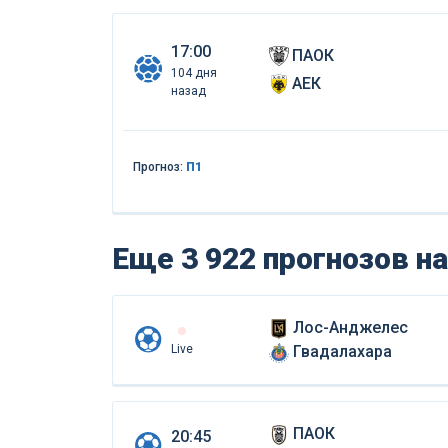
17:00
ПАОК
104 дня
АЕК
назад
Прогноз:
П1
Еще 3 922 прогнозов
на
Лос-Анджелес
Live
Гвадалахара
ПАОК
20:45