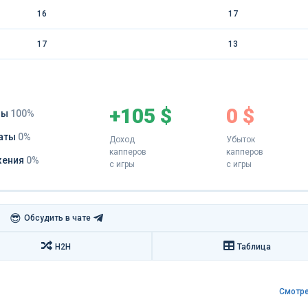
16
17
17
13
+105 $
0 $
ды
100%
аты
0%
Доход
Убыток
капперов
капперов
жения
0%
с игры
с игры
😎
Обсудить в чате
H2H
Таблица
Смотре