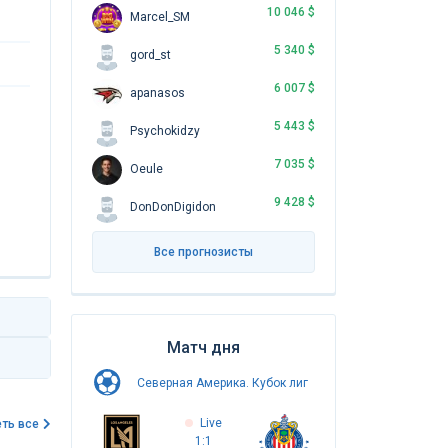
10 046 $
Marcel_SM
5 340 $
gord_st
6 007 $
apanasos
5 443 $
Psychokidzy
7 035 $
Oeule
9 428 $
DonDonDigidon
Все прогнозисты
Матч дня
Северная Америка. Кубок лиг
Live
ть все
1:1