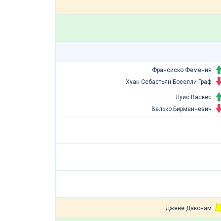
Франсиско Фемения
Хуан Себастьян Боселли Граф
Луис Васкес
Велько Бирманчевич
Джене Даконам