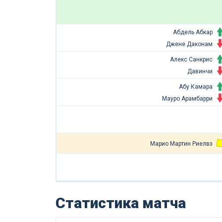
Абдель Абкар
Джене Даконам
Алекс Санкрис
Давинчи
Абу Камара
Мауро Арамбарри
Марио Мартин Риелвз
Статистика матча