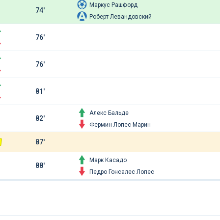
Маркус Рашфорд
74'
Роберт Левандовский
76'
76'
81'
Алекс Бальде
82'
Фермин Лопес Марин
87'
Марк Касадо
88'
Педро Гонсалес Лопес