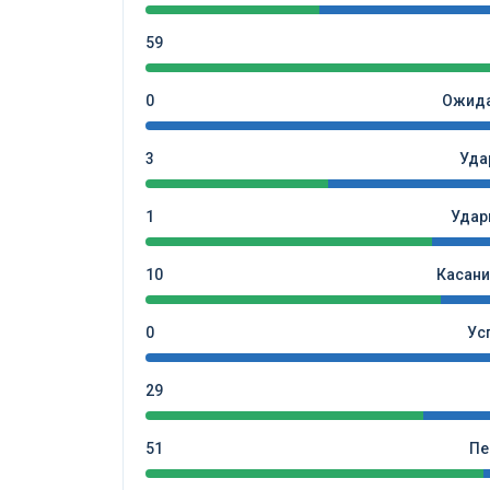
59
0
Ожида
3
Уда
1
Удар
10
Касани
0
Ус
29
51
Пе