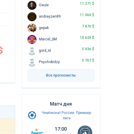
11 271 $
Oeule
11 060 $
andreyzen89
7 876 $
gepak
10 635 $
Marcel_SM
$
5 936 $
gord_st
5 707 $
Psychokidzy
Все прогнозисты
Матч дня
Чемпионат России. Премьер-
лига
17:00