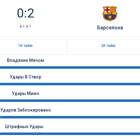
0:2
0:1 0:1
Барселона
1й тайм
2й тайм
Владение Мячом
Удары В Створ
Удары Мимо
Ударов Заблокировано
Штрафные Удары