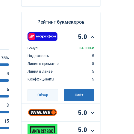
Рейтинг букмекеров
5.0
Бонус
34 000 ₽
Надежность
5
75%
Линия в прематче
5
Линия в лайве
5
4
Коэффициенты
5
6
Обзор
Сайт
3
5.0
15
5.0