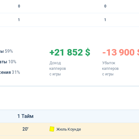
0
0
1
1
+21 852 $
-13 900 
ды
59%
аты
10%
Доход
Убыток
капперов
капперов
жения
31%
с игры
с игры
1 Тайм
20'
Жюль Коунде