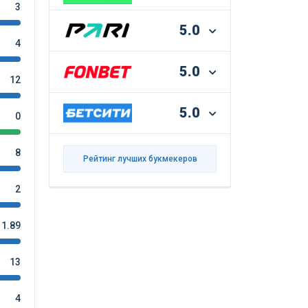
3
5.0
4
5.0
12
5.0
0
8
Рейтинг лучших букмекеров
2
1.89
13
4