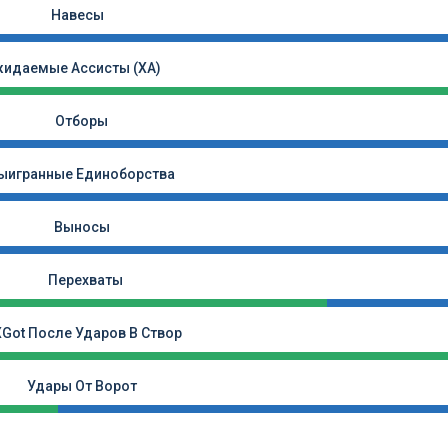
Навесы
идаемые Ассисты (xA)
Отборы
ыигранные Единоборства
Выносы
Перехваты
XGot После Ударов В Створ
Удары От Ворот