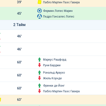
39'
Пабло Мартин Паэс Гавира
Фермин Лопес Марин
45'
Педро Гонсалес Лопес
2 Тайм
46'
46'
Маркус Рашфорд
60'
Руни Барджи
Рональд Араухо
60'
Жюль Коунде
Френки де Йонг
60'
Пабло Мартин Паэс Гавира
63'