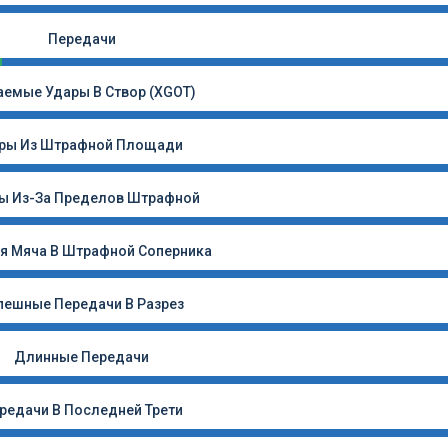
Передачи
емые Удары В Створ (xGOT)
ры Из Штрафной Площади
ы Из-За Пределов Штрафной
я Мяча В Штрафной Соперника
пешные Передачи В Разрез
Длинные Передачи
редачи В Последней Трети