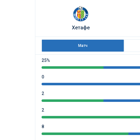
Хетафе
Матч
25%
0
2
2
8