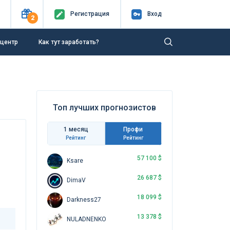
Регистр
ация
Вход
2
-центр
Как тут заработать?
Топ лучших прогнозистов
1 месяц
Профи
Рейтинг
Рейтинг
57 100 $
Ksare
26 687 $
DimaV
18 099 $
Darkness27
13 378 $
NULADNENKO