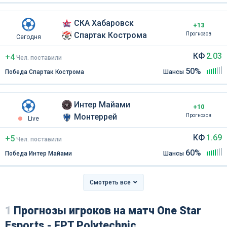
СКА Хабаровск
+13
Спартак Кострома
Прогнозов
Сегодня
КФ
2.03
+4
Чел
.
поставили
50%
Победа Спартак Кострома
Шансы
Интер Майами
+10
Монтеррей
Прогнозов
Live
КФ
1.69
+5
Чел
.
поставили
60%
Победа Интер Майами
Шансы
Смотреть все
1
Прогнозы игроков на матч One Star
Esports - FPT Polytechnic