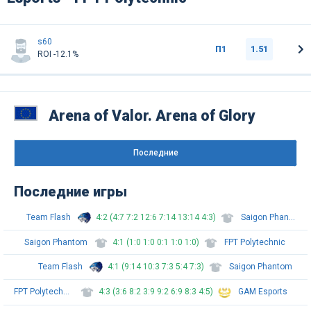
s60
П1
1.51
ROI -12.1%
Arena of Valor. Arena of Glory
Последниe
Последние игры
Team Flash
4:2 (4:7 7:2 12:6 7:14 13:14 4:3)
Saigon Phantom
Saigon Phantom
4:1 (1:0 1:0 0:1 1:0 1:0)
FPT Polytechnic
Team Flash
4:1 (9:14 10:3 7:3 5:4 7:3)
Saigon Phantom
FPT Polytechnic
4:3 (3:6 8:2 3:9 9:2 6:9 8:3 4:5)
GAM Esports