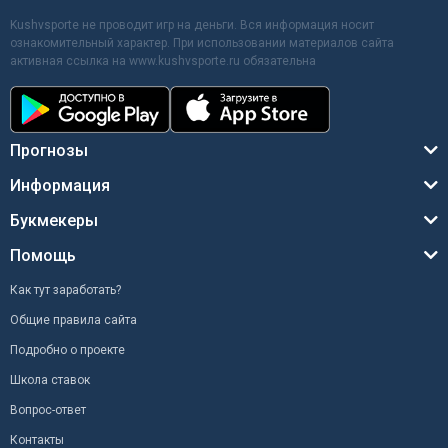
Kushvsporte не проводит игр на деньги. Вся информация носит
ознакомительный характер. При использовании материалов сайта
активная ссылка на www.kushvsporte.ru обязательна
Прогнозы
Информация
Букмекеры
Помощь
Как тут заработать?
Общие правила сайта
Подробно о проекте
Школа ставок
Вопрос-ответ
Контакты