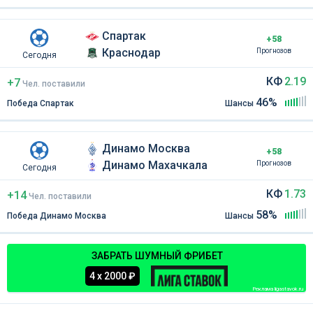
Спартак
+58
Краснодар
Прогнозов
Сегодня
КФ
2.19
+7
Чел
.
поставили
46%
Победа Спартак
Шансы
Динамо Москва
+58
Динамо Махачкала
Прогнозов
Сегодня
КФ
1.73
+14
Чел
.
поставили
58%
Победа Динамо Москва
Шансы
ЗАБРАТЬ ШУМНЫЙ ФРИБЕТ
4 х 2000 ₽
Реклама ligastavok.ru