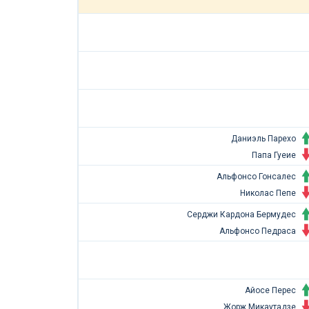
Даниэль Парехо
Папа Гуеие
Альфонсо Гонсалес
Николас Пепе
Серджи Кардона Бермудес
Альфонсо Педраса
Айосе Перес
Жорж Микаутадзе