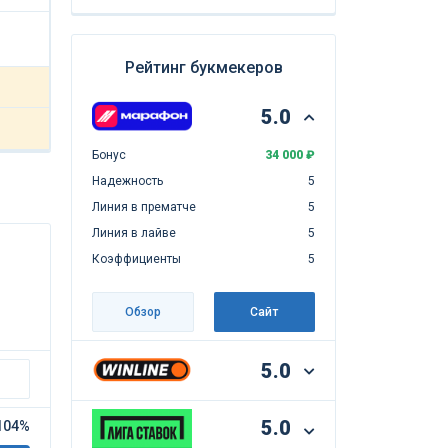
Рейтинг букмекеров
5.0
Бонус
34 000 ₽
Надежность
5
Линия в прематче
5
Линия в лайве
5
Коэффициенты
5
Обзор
Сайт
5.0
5.0
104%