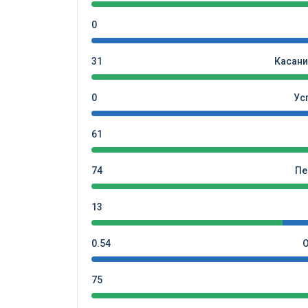
0
31
Касани
0
Ус
61
74
Пе
13
0.54
75