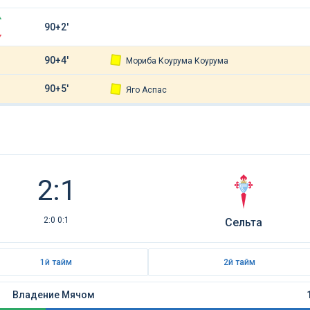
90+2'
90+4'
Мориба Коурума Коурума
90+5'
Яго Аспас
2:1
2:0 0:1
Сельта
1й тайм
2й тайм
Владение Мячом