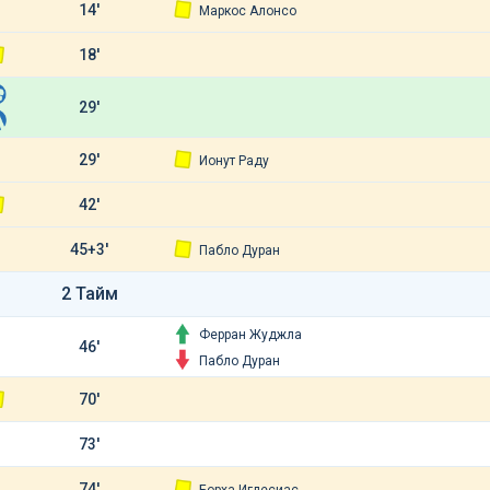
14'
Маркос Алонсо
18'
29'
29'
Ионут Раду
42'
45+3'
Пабло Дуран
2 Тайм
Ферран Жуджла
46'
Пабло Дуран
70'
73'
74'