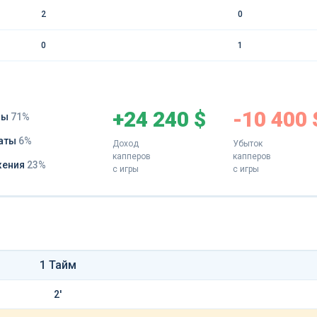
2
0
0
1
+24 240 $
-10 400 
ды
71%
аты
6%
Доход
Убыток
капперов
капперов
жения
23%
с игры
с игры
1 Тайм
2'