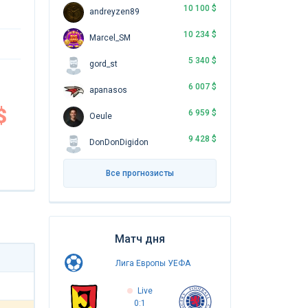
10 100 $
andreyzen89
10 234 $
Marcel_SM
5 340 $
gord_st
6 007 $
apanasos
$
6 959 $
Oeule
9 428 $
DonDonDigidon
Все прогнозисты
Матч дня
Лига Европы УЕФА
Live
0:1