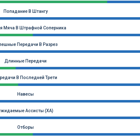
Попадание В Штангу
я Мяча В Штрафной Соперника
пешные Передачи В Разрез
Длинные Передачи
редачи В Последней Трети
Навесы
Ожидаемые Ассисты (xA)
Отборы