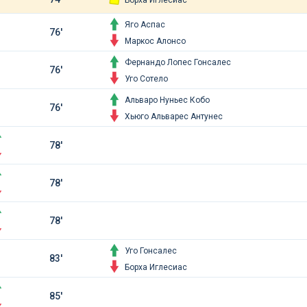
Борха Иглесиас
Яго Аспас
76'
Маркос Алонсо
Фернандо Лопес Гонсалес
76'
Уго Сотело
Альваро Нуньес Кобо
76'
Хьюго Альварес Антунес
78'
78'
78'
Уго Гонсалес
83'
Борха Иглесиас
85'