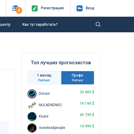
Регистр
ация
Вход
2
-центр
Как тут заработать?
Топ лучших прогнозистов
1 месяц
Профи
Рейтинг
Рейтинг
25 483 $
DimaV
16 190 $
NULADNENKO
45 739 $
Ksare
14 990 $
iseedeadpeople