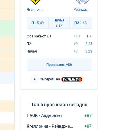
Ягеллония
Рейнджерс
Ничья
П1
5.49
П2
1.63
3.87
Обе забьют Да
+10
1.7
П2
+9
2.43
Ничья
+7
3.23
Прогнозов: +86
Смотреть на
Топ 5 прогнозов сегодня
ПАОК - Андерлехт
+87
Ягеллония - Рейнджерс
+87