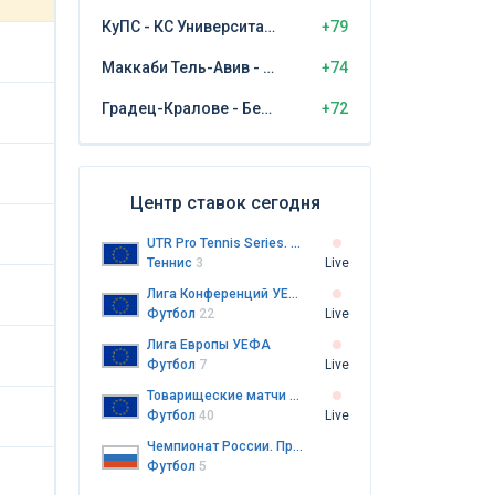
КуПС - КС Университатя Крайова
+79
Маккаби Тель-Авив - ЦСКА София
+74
Градец-Кралове - Бешикташ
+72
Центр ставок сегодня
UTR Pro Tennis Series. Оберн. Женщины
Теннис
3
Live
Лига Конференций УЕФА
Футбол
22
Live
Лига Европы УЕФА
Футбол
7
Live
Товарищеские матчи клубов
Футбол
40
Live
Чемпионат России. Премьер-лига
Футбол
5