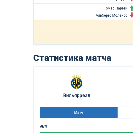
Томас Партей
Альберто Молеиро
Статистика матча
Вильярреал
Матч
96%