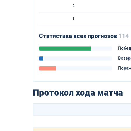
2
1
Статистика всех прогнозов
114
Побе
Возвр
Пора
Протокол хода матча