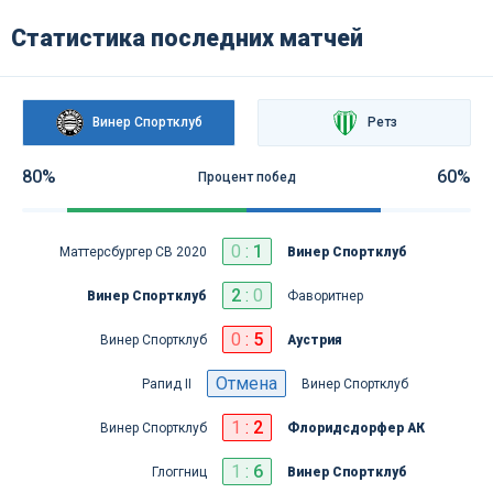
Статистика последних матчей
Винер Спортклуб
Ретз
80%
60%
Процент побед
0
:
1
Маттерсбургер СВ 2020
Винер Спортклуб
2
:
0
Винер Спортклуб
Фаворитнер
0
:
5
Винер Спортклуб
Аустрия
Отмена
Рапид II
Винер Спортклуб
1
:
2
Винер Спортклуб
Флоридсдорфер АК
1
:
6
Глоггниц
Винер Спортклуб