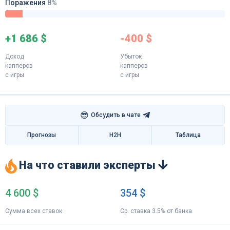
Поражения
8%
+1 686 $
-400 $
Доход
Убыток
капперов
капперов
с игры
с игры
😎
Обсудить в чате
Прогнозы
H2H
Таблица
На что ставили эксперты
4 600 $
354 $
Сумма всех ставок
Ср. ставка 3.5% от банка