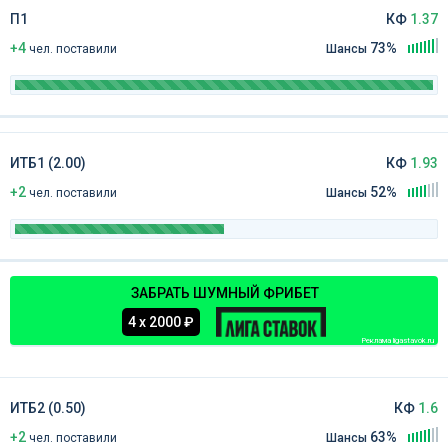
П1
КФ
1.37
+4
73%
чел
.
поставили
Шансы
ИТБ1 (2.00)
КФ
1.93
+2
52%
чел
.
поставили
Шансы
ЗАБРАТЬ ШУМНЫЙ ФРИБЕТ
4 х 2000 ₽
Реклама ligastavok.ru
ИТБ2 (0.50)
КФ
1.6
+2
63%
чел
.
поставили
Шансы