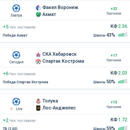
Факел Воронеж
+22
Ахмат
Прогнозов
Завтра
КФ
2.36
+5
Чел
.
поставили
43%
Победа Ахмат
Шансы
СКА Хабаровск
+17
Спартак Кострома
Прогнозов
Сегодня
КФ
2.03
+6
Чел
.
поставили
50%
Победа Спартак Кострома
Шансы
Толука
+12
Лос-Анджелес
Прогнозов
Live
КФ
1.72
+2
Чел
.
поставили
59%
ТБ (2.00)
Шансы