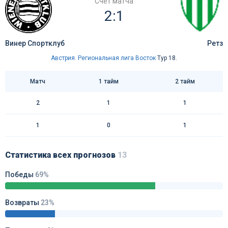
Счёт матча
2:1
Винер Спортклуб
Ретз
Австрия. Региональная лига Восток
Тур 18.
Матч
1 тайм
2 тайм
2
1
1
1
0
1
Статистика всех прогнозов
13
Победы
69%
Возвраты
23%