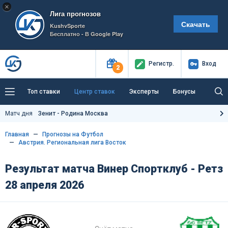
×
Лига прогнозов
Скачать
KushvSporte
Бесплатно - В Google Play
Регистр
.
Вход
2
Топ ставки
Центр ставок
Эксперты
Бонусы
Тренды
Букмекеры
Пресс-центр
Матч дня
Зенит - Родина Москва
Как тут заработать?
Главная
Прогнозы на Футбол
Австрия. Региональная лига Восток
Результат матча Винер Спортклуб - Ретз
28 апреля 2026