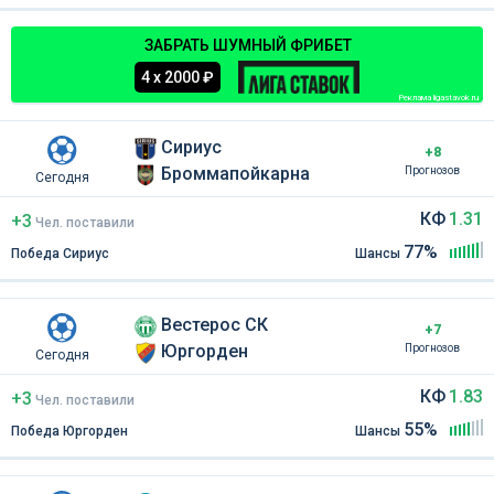
ЗАБРАТЬ ШУМНЫЙ ФРИБЕТ
4 х 2000 ₽
Реклама ligastavok.ru
Сириус
+8
Броммапойкарна
Прогнозов
Сегодня
КФ
1.31
+3
Чел
.
поставили
77%
Победа Сириус
Шансы
Вестерос СК
+7
Юргорден
Прогнозов
Сегодня
КФ
1.83
+3
Чел
.
поставили
55%
Победа Юргорден
Шансы