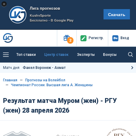
×
Лига прогнозов
Скачать
KushvSporte
Бесплатно - В Google Play
Регистр
.
Вход
2
Топ ставки
Центр ставок
Эксперты
Бонусы
Тренды
Букмекеры
Пресс-центр
Матч дня
Факел Воронеж - Ахмат
Как тут заработать?
Главная
Прогнозы на Волейбол
Чемпионат России. Высшая лига А. Женщины
Результат матча Муром (жен) - РГУ
(жен) 28 апреля 2026