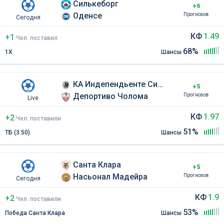
Силькеборг
+6
Оденсе
Прогнозов
Сегодня
КФ
1.49
+1
Чел
.
поставил
68%
1Х
Шансы
КА Индепендьенте Сигуатепеке
+5
Депортиво Чолома
Прогнозов
Live
КФ
1.97
+2
Чел
.
поставили
51%
ТБ (3.50)
Шансы
Санта Клара
+5
Насьонал Мадейра
Прогнозов
Сегодня
КФ
1.9
+2
Чел
.
поставили
53%
Победа Санта Клара
Шансы