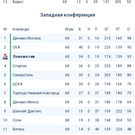
12
Барыс
68
12
0
39
137
205
50
Западная конференция
М
Команды
Игры
В
Н
П
ЗГ
ПГ
О
1
Динамо Москва
68
31
0
16
215
160
98
2
СКА
68
40
0
19
220
139
95
Локомотив
68
34
0
19
174
139
93
4
Спартак
68
36
0
20
233
189
88
5
Северсталь
68
30
0
24
203
185
80
6
ЦСКА
68
30
0
26
193
166
76
7
Торпедо Нижний-Новгород
68
27
0
27
189
180
75
8
Динамо Минск
68
26
0
31
180
178
69
9
Шанхай Драгонс
68
15
0
37
159
222
56
10
Сочи
68
19
0
38
168
254
53
11
Витязь
68
14
0
40
133
224
48