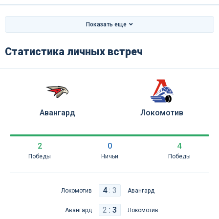
Показать еще
Статистика личных встреч
Авангард
Локомотив
2
0
4
Победы
Ничьи
Победы
4
:
3
Локомотив
Авангард
2
:
3
Авангард
Локомотив