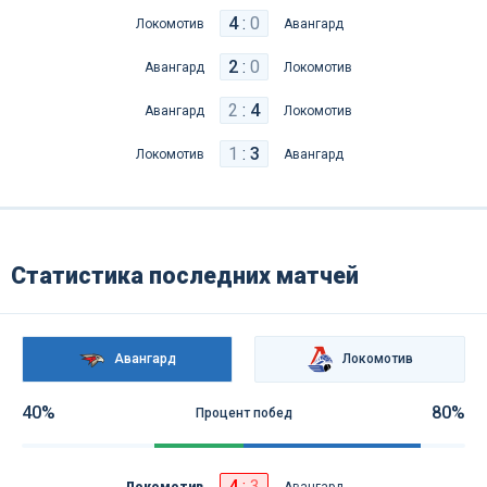
4
:
0
Локомотив
Авангард
2
:
0
Авангард
Локомотив
2
:
4
Авангард
Локомотив
1
:
3
Локомотив
Авангард
Статистика последних матчей
Авангард
Локомотив
40%
80%
Процент побед
4
:
3