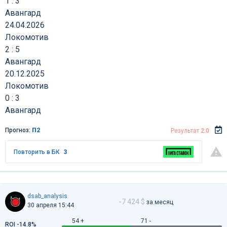
1 : 3
Авангард
24.04.2026
Локомотив
2 : 5
Авангард
20.12.2025
Локомотив
0 : 3
Авангард
Прогноз:
П2
Результат
2:0
Повторить в БК
3
dsab_analysis
-7 424 $
за месяц
30 апреля 15:44
54 +
71 -
ROI -14.8%