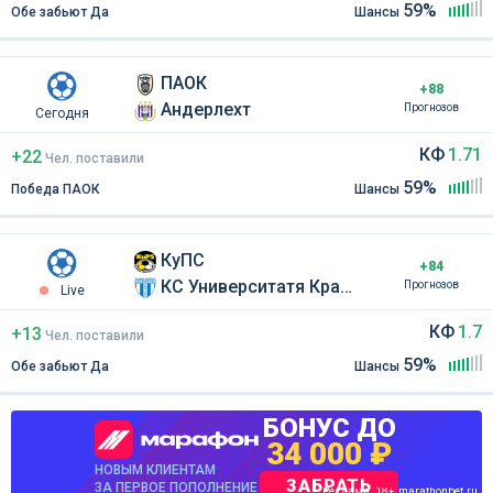
59%
Обе забьют Да
Шансы
ПАОК
+88
Андерлехт
Прогнозов
Сегодня
КФ
1.71
+22
Чел
.
поставили
59%
Победа ПАОК
Шансы
КуПС
+84
КС Университатя Крайова
Прогнозов
Live
КФ
1.7
+13
Чел
.
поставили
59%
Обе забьют Да
Шансы
БОНУС ДО
34 000 ₽
НОВЫМ КЛИЕНТАМ
ЗАБРАТЬ
ЗА ПЕРВОЕ ПОПОЛНЕНИЕ
Реклама. 18+, marathonbet.ru