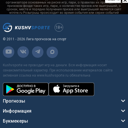
×
18+
© 2011 - 2026 Лига прогнозов на спорт
Kushvsporte не проводит игр на деньги. Вся информация носит
ознакомительный характер. При использовании материалов сайта
активная ссылка на www.kushvsporte.ru обязательна
Прогнозы
Информация
Букмекеры