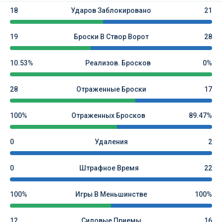
18
Ударов Заблокировано
21
19
Броски В Створ Ворот
28
10.53%
Реализов. Бросков
0%
28
Отраженные Броски
17
100%
Отраженных Бросков
89.47%
0
Удаления
2
0
Штрафное Время
22
100%
Игры В Меньшинстве
100%
12
Силовые Приемы
16