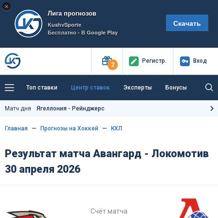
×
Лига прогнозов
Скачать
KushvSporte
Бесплатно - В Google Play
Регистр
.
Вход
2
Топ ставки
Центр ставок
Эксперты
Бонусы
Тренды
Букмекеры
Пресс-центр
Матч дня
Ягеллония - Рейнджерс
Как тут заработать?
Главная
Прогнозы на Хоккей
КХЛ
Результат матча Авангард - Локомотив
30 апреля 2026
Счёт матча