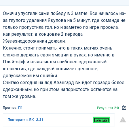
Омичи упустили сами победу в 3 матче. Все началось из-
за глупого удаления Якупова на 5 минут, где команда не
только пропустила гол, но и заметно по игре просела,
как результат, в концовке 2 периода
Железнодорожники дожали.
Конечно, стоит понимать, что в таких матчах очень
сложно держать свои эмоции в руках, но именно в
Плэй-офф и выявляется наиболее сдержанный
коллектив, где каждый понимает ценность,
допускаемой им ошибки.
Считаю сегодня на лед Авангард выйдет гораздо более
сдержанным, но при этом напористость останется на
том же уровне.
Прогноз:
П1
Результат
2:0
Повторить в БК
2.31