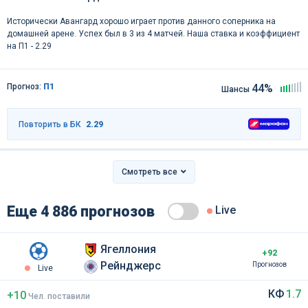
Исторически Авангард хорошо играет против данного соперника на
домашней арене. Успех был в 3 из 4 матчей. Наша ставка и коэффициент
на П1 - 2.29
Прогноз:
П1
44%
Шансы
Повторить в БК
2.29
Смотреть все
Еще 4 886 прогнозов
Live
Ягеллония
+92
Рейнджерс
Прогнозов
Live
КФ
1.7
+10
Чел
.
поставили