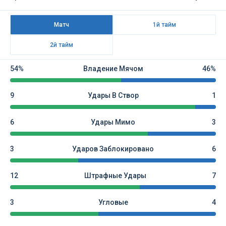
Матч
1й тайм
2й тайм
54%
Владение Мячом
46%
9
Удары В Створ
1
6
Удары Мимо
3
3
Ударов Заблокировано
6
12
Штрафные Удары
7
3
Угловые
4