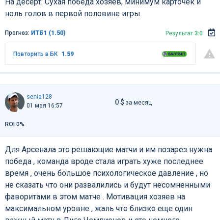
На десерт: Сухая победа хозяев, минимум карточек и
ноль голов в первой половине игры.
Прогноз:
ИТБ1 (1.50)
Результат
3:0
Повторить в БК
1.59
senia128
0 $
за месяц
01 мая 16:57
ROI 0%
Для Арсенала это решающие матчи и им позарез нужна
победа , команда вроде стала играть хуже последнее
время , очень большое психологическое давление , но
не сказать что они развалились и будут несомненными
фаворитами в этом матче . Мотивация хозяев на
максимальном уровне , жаль что близко еще один