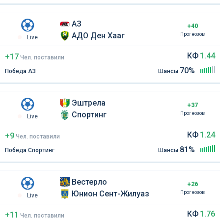
АЗ
+40
АДО Ден Хааг
Прогнозов
Live
КФ
1.44
+17
Чел
.
поставили
70%
Победа АЗ
Шансы
Эштрела
+37
Спортинг
Прогнозов
Live
КФ
1.24
+9
Чел
.
поставили
81%
Победа Спортинг
Шансы
Вестерло
+26
Юнион Сент-Жилуаз
Прогнозов
Live
КФ
1.76
+11
Чел
.
поставили