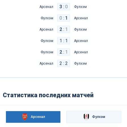
3
:
0
Арсенал
Фулхэм
0
:
1
Фулхэм
Арсенал
2
:
1
Арсенал
Фулхэм
1 : 1
Фулхэм
Арсенал
2
:
1
Фулхэм
Арсенал
2 : 2
Арсенал
Фулхэм
Статистика последних матчей
Арсенал
Фулхэм