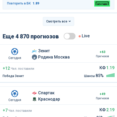
Повторить в БК
1.89
Смотреть все
Еще 4 870 прогнозов
Live
Зенит
+63
Родина Москва
Прогнозов
Сегодня
КФ
1.19
+12
Чел
.
поставили
85%
Победа Зенит
Шансы
Спартак
+49
Краснодар
Прогнозов
Сегодня
КФ
2.19
+7
Чел
.
поставили