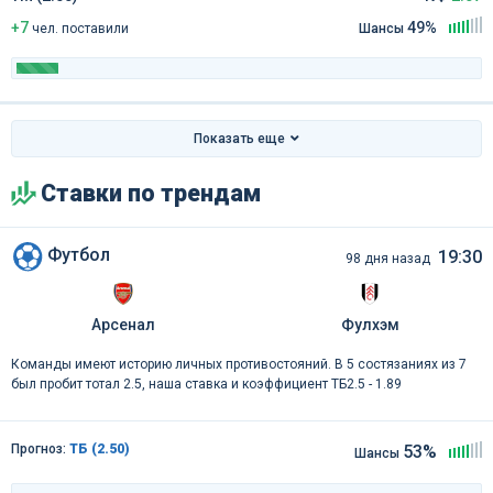
+7
49%
чел
.
поставили
Шансы
Показать еще
Ставки по трендам
Футбол
19:30
98 дня назад
Арсенал
Фулхэм
Команды имеют историю личных противостояний. В 5 состязаниях из 7
был пробит тотал 2.5, наша ставка и коэффициент ТБ2.5 - 1.89
Прогноз:
ТБ (2.50)
53%
Шансы