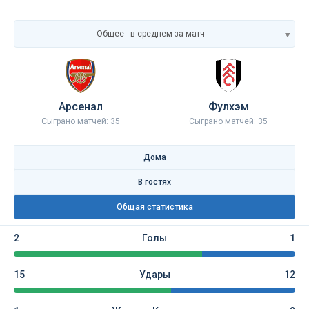
Общее - в среднем за матч
Арсенал
Фулхэм
Сыграно матчей: 35
Сыграно матчей: 35
Дома
В гостях
Общая статистика
2
Голы
1
15
Удары
12