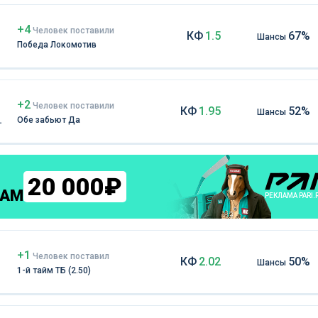
+4
Чел
овек
поставили
КФ
1.5
67%
Шансы
Победа Локомотив
+2
Чел
овек
поставили
КФ
1.95
52%
Шансы
Обе забьют Да
20 000₽
КАМ
РЕКЛАМА PARI.
+1
Чел
овек
поставил
КФ
2.02
50%
Шансы
1-й тайм ТБ (2.50)