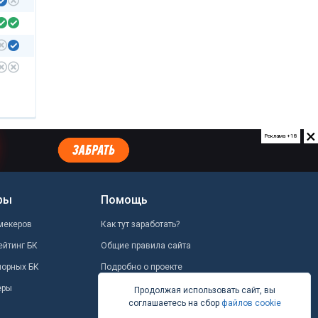
×
Реклама +18
ры
Помощь
мекеров
Как тут заработать?
ейтинг БК
Общие правила сайта
шорных БК
Подробно о проекте
еры
Школа ставок
Продолжая использовать сайт, вы
соглашаетесь на сбор
файлов cookie
Вопрос-ответ