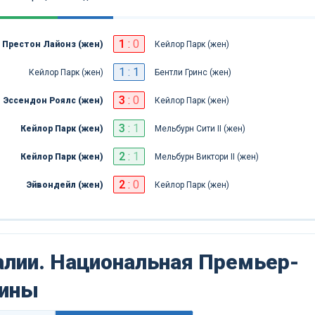
1
:
0
Престон Лайонз (жен)
Кейлор Парк (жен)
1 : 1
Кейлор Парк (жен)
Бентли Гринс (жен)
3
:
0
Эссендон Роялс (жен)
Кейлор Парк (жен)
3
:
1
Кейлор Парк (жен)
Мельбурн Сити II (жен)
2
:
1
Кейлор Парк (жен)
Мельбурн Виктори II (жен)
2
:
0
Эйвондейл (жен)
Кейлор Парк (жен)
лии. Национальная Премьер-
щины