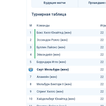
Будущие матчи
Прошедшие 
Турнирная таблица
М
Команды
Игр
1
Бокс Хилл Юнайтед (жен)
22
2
Эссендон Роялс (жен)
22
3
Буллин Лайонc (жен)
22
4
Эйвондейл (жен)
22
5
Борундара Иглз (жен)
22
Саут Мельбурн (жен)
22
7
Аламейн (жен)
22
8
Мельбурн Виктори II (жен)
22
9
Спринг Хиллс (жен)
22
10
Хайдельберг Юнайтед (жен)
22