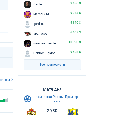
9 695 $
Oeule
9 784 $
Marcel_SM
5 340 $
gord_st
6 007 $
apanasos
13 790 $
iseedeadpeople
9 428 $
DonDonDigidon
Все прогнозисты
огнозы
Матч дня
Чемпионат России. Премьер-
лига
20:30