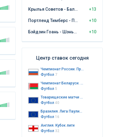
Крылья Советов - Балтика Калининград
+13
Портленд Тимберс - Пуэбла
+10
Бэйдзин Гоань - Шэньчжэнь Пэн Сити
+10
Центр ставок сегодня
Чемпионат России. Премьер-лига
Футбол
7
Чемпионат Беларуси. Высшая лига
Футбол
5
Товарищеские матчи клубов
Футбол
40
Бразилия. Лига Паулиста до 20 лет
Футбол
16
Англия. Кубок лиги
Футбол
32