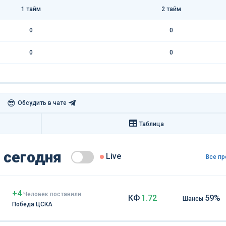
1 тайм
2 тайм
0
0
0
0
😎
Обсудить в чате
Таблица
 сегодня
Live
Все пр
+4
Чел
овек
поставили
КФ
1.72
59%
Шансы
Победа ЦСКА