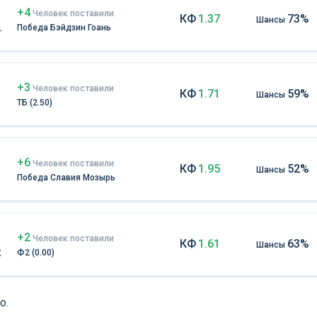
+4
Чел
овек
поставили
КФ
1.37
73%
Шансы
Победа Бэйдзин Гоань
+3
Чел
овек
поставили
КФ
1.71
59%
Шансы
ТБ (2.50)
+6
Чел
овек
поставили
КФ
1.95
52%
Шансы
Победа Славия Мозырь
+2
Чел
овек
поставили
КФ
1.61
63%
Шансы
к
Ф2 (0.00)
о.