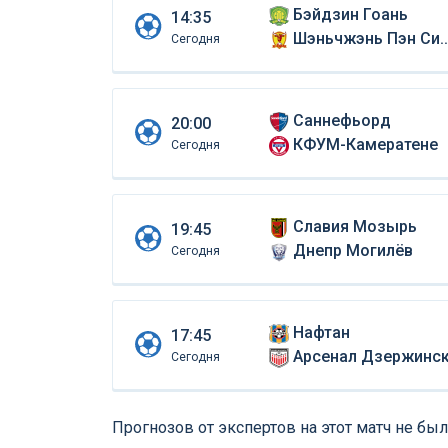
Бэйдзин Гоань
14:35
Шэньчжэнь Пэн Сити
Сегодня
Саннефьорд
20:00
КФУМ-Камератене
Сегодня
Славия Мозырь
19:45
Днепр Могилёв
Сегодня
Нафтан
17:45
Арсенал Дзержинс
Сегодня
Прогнозов от экспертов на этот матч не был