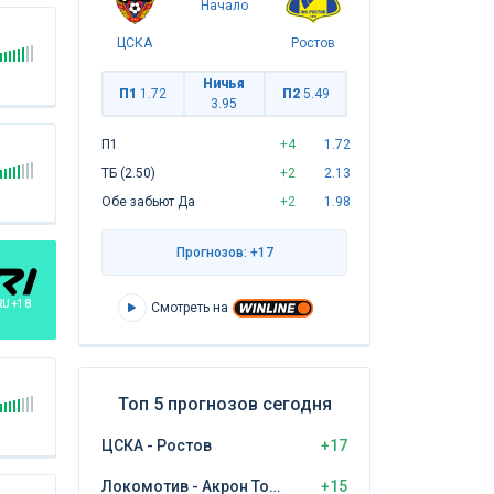
Начало
ЦСКА
Ростов
Ничья
П1
1.72
П2
5.49
3.95
П1
+4
1.72
ТБ (2.50)
+2
2.13
Обе забьют Да
+2
1.98
Прогнозов: +17
RU +18
Смотреть на
Топ 5 прогнозов сегодня
ЦСКА - Ростов
+17
Локомотив - Акрон Тольятти
+15