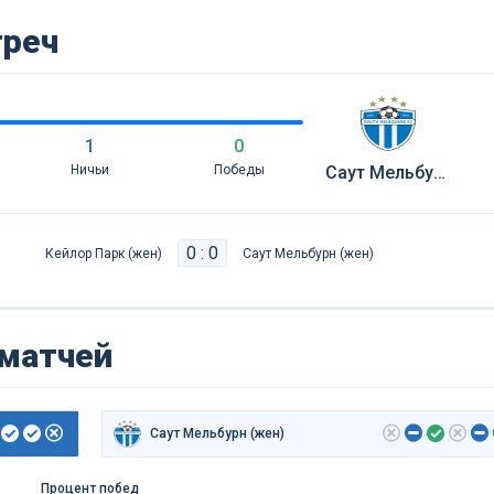
треч
1
0
Ничьи
Победы
Саут Мельбурн (жен)
0 : 0
Кейлор Парк (жен)
Саут Мельбурн (жен)
 матчей
Саут Мельбурн (жен)
Процент побед