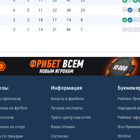
6
5
11
26
41
23
6
5
11
22
38
23
2
2
18
17
74
8
2
1
19
21
86
7
озы
Информация
Букмеке
ы прогнозов
Бонусы и фрибеты
Рейтинг бук
нозы на футбол
Лучшие эксперты
Народный р
огнозов
Пресс центр новостей
Рейтинг оф
нозы на спорт
Ваши отзывы
Все букмек
ы по трендам
Согласие
Winline