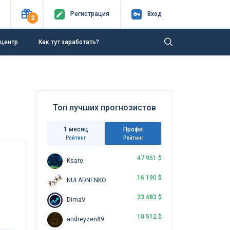
Регистр
ация
Вход
2
-центр
Как тут заработать?
Топ лучших прогнозистов
1 месяц
Профи
Рейтинг
Рейтинг
47 951 $
Ksare
16 190 $
NULADNENKO
23 483 $
DimaV
10 512 $
andreyzen89