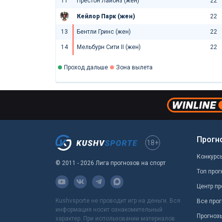
11
Престон Лайонз (жен)
22
Кейлор Парк (жен)
22
13
Бентли Гринс (жен)
22
14
Мельбурн Сити II (жен)
22
Проход дальше
Зона вылета
Прогн
18+
Конкурс
© 2011 - 2026 Лига прогнозов на спорт
Топ прог
Центр пр
Kushvsporte не проводит игр на деньги. Вся
Все прог
информация носит ознакомительный
Прогноз
характер. При использовании материалов