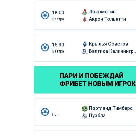
Локомотив
18:00
Акрон Тольятти
Завтра
Крылья Советов
15:30
Балтика Калининград
Завтра
ПАРИ И ПОБЕЖДАЙ
ФРИБЕТ НОВЫМ ИГРО
Портленд Тимберс
Live
Пуэбла