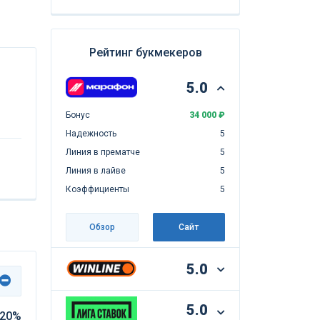
Рейтинг букмекеров
5.0
Бонус
34 000 ₽
Надежность
5
Линия в прематче
5
Линия в лайве
5
Коэффициенты
5
Обзор
Сайт
5.0
5.0
20%