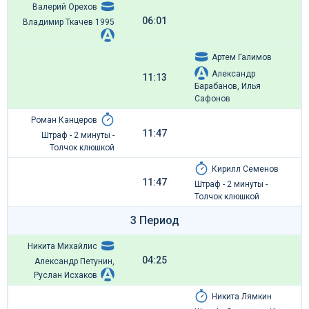
Валерий Орехов
06:01
Владимир Ткачев 1995
Артем Галимов
Александр
11:13
Барабанов, Илья
Сафонов
Роман Канцеров
11:47
Штраф - 2 минуты -
Толчок клюшкой
Кирилл Семенов
11:47
Штраф - 2 минуты -
Толчок клюшкой
3 Период
Никита Михайлис
04:25
Александр Петунин,
Руслан Исхаков
Никита Лямкин