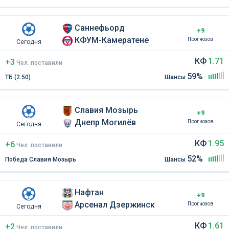
Саннефьорд
+9
КФУМ-Камератене
Прогнозов
Сегодня
КФ
1.71
+3
Чел
.
поставили
59%
ТБ (2.50)
Шансы
Славия Мозырь
+9
Днепр Могилёв
Прогнозов
Сегодня
КФ
1.95
+6
Чел
.
поставили
52%
Победа Славия Мозырь
Шансы
Нафтан
+9
Арсенал Дзержинск
Прогнозов
Сегодня
КФ
1.61
+2
Чел
.
поставили