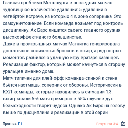
Главная проблема Металлурга в последних матчах
чудовищное количество удалений: 5 удалений в
четвёртой встрече, из которых 4 в зоне соперника. Это
самоуничтожение. Если команда возьмёт под контроль
дисциплину, Ак Барс лишится своего главного оружия
высокоэффективного большинства.
Даже в проигрышных матчах Магнитка генерировала
достаточное количество бросков в створ, а ряд острых
моментов разбился о удачную игру вратаря казанцев.
Реализация фактор, который может качнуться в сторону
уральцев именно дома.
Матч типичен для плей-офф: команда-спиной к стене
бьётся наотмашь, соперник от обороны. Исторически в
КХЛ команды, которые находились в ситуации 1:3,
выигрывали 5-й матч примерно в 55% случаев дух
безысходности творит чудеса. Однако Ак Барс на голову
выше по дисциплине и реализации в этой серии.
Прогноз:
П1
Результат
3:4