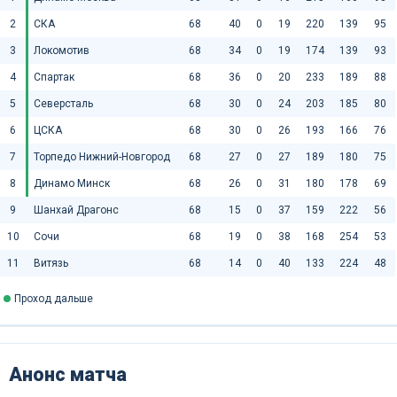
2
СКА
68
40
0
19
220
139
95
3
Локомотив
68
34
0
19
174
139
93
4
Спартак
68
36
0
20
233
189
88
5
Северсталь
68
30
0
24
203
185
80
6
ЦСКА
68
30
0
26
193
166
76
7
Торпедо Нижний-Новгород
68
27
0
27
189
180
75
8
Динамо Минск
68
26
0
31
180
178
69
9
Шанхай Драгонс
68
15
0
37
159
222
56
10
Сочи
68
19
0
38
168
254
53
11
Витязь
68
14
0
40
133
224
48
Проход дальше
Анонс матча