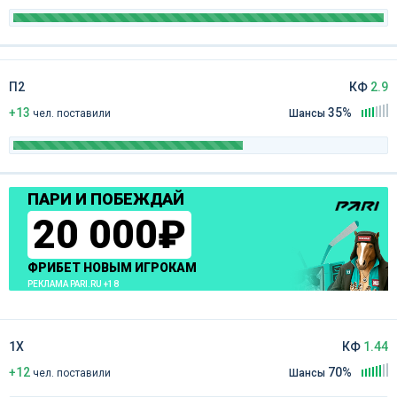
П2
КФ
2.9
+13
35%
чел
.
поставили
Шансы
ПАРИ И ПОБЕЖДАЙ
20 000₽
ФРИБЕТ НОВЫМ ИГРОКАМ
РЕКЛАМА PARI.RU +18
1Х
КФ
1.44
+12
70%
чел
.
поставили
Шансы