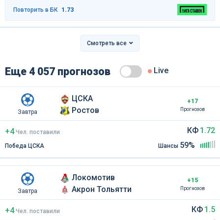
Повторить в БК
1.73
Смотреть все
Еще 4 057 прогнозов
Live
ЦСКА
+17
Ростов
Прогнозов
Завтра
КФ
1.72
+4
Чел
.
поставили
59%
Победа ЦСКА
Шансы
Локомотив
+15
Акрон Тольятти
Прогнозов
Завтра
КФ
1.5
+4
Чел
.
поставили