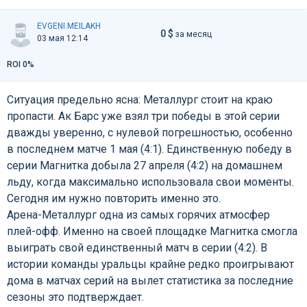
EVGENI.MEILAKH
0 $
за месяц
03 мая 12:14
ROI 0%
Ситуация предельно ясна: Металлург стоит на краю
пропасти. Ак Барс уже взял три победы в этой серии
дважды уверенно, с нулевой погрешностью, особенно
в последнем матче 1 мая (4:1). Единственную победу в
серии Магнитка добыла 27 апреля (4:2) на домашнем
льду, когда максимально использовала свои моменты.
Сегодня им нужно повторить именно это.
Арена-Металлург одна из самых горячих атмосфер
плей-офф. Именно на своей площадке Магнитка смогла
выиграть свой единственный матч в серии (4:2). В
истории команды уральцы крайне редко проигрывают
дома в матчах серий на вылет статистика за последние
сезоны это подтверждает.