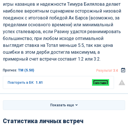
игры казанцев и надежности Тимура Билялова делает
наиболее вероятным сценарием осторожный низовой
поединок с итоговой победой Ак Барса (возможно, за
пределами основного времени) или минимальный
успех сталеваров, если Разину удастся реанимировать
большинство; при любом исходе оптимальной
выглядит ставка на Тотал меньше 5.5, так как цена
ошибки в этом дерби достигла максимума, а
примерный счет встречи составит 1:2 или 3:2.
Прогноз:
ТМ (5.50)
Результат
3:4
Повторить в БК
1.61
Показать еще
Статистика личных встреч