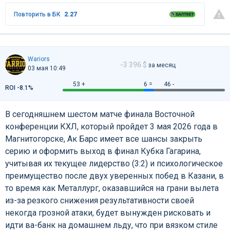
Повторить в БК
2.27
Wariors
-3 396 $
за месяц
03 мая 10:49
53 +
6 =
46 -
ROI -8.1%
В сегодняшнем шестом матче финала Восточной
конференции КХЛ, который пройдет 3 мая 2026 года в
Магнитогорске, Ак Барс имеет все шансы закрыть
серию и оформить выход в финал Кубка Гагарина,
учитывая их текущее лидерство (3:2) и психологическое
преимущество после двух уверенных побед в Казани, в
то время как Металлург, оказавшийся на грани вылета
из-за резкого снижения результативности своей
некогда грозной атаки, будет вынужден рисковать и
идти ва-банк на домашнем льду, что при вязком стиле