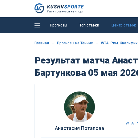
Прогнозы
Топ ставки
Центр ставок
Главная
Прогнозы на Теннис
WTA. Рим. Квалифи
Результат матча Анаст
Бартункова 05 мая 202
WTA. 
Анастасия Потапова