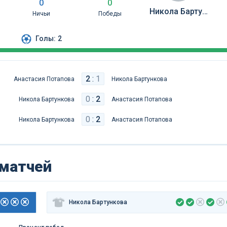
0
0
Никола Бартункова
Ничьи
Победы
Голы:
2
2
:
1
Анастасия Потапова
Никола Бартункова
0
:
2
Никола Бартункова
Анастасия Потапова
0
:
2
Никола Бартункова
Анастасия Потапова
 матчей
Никола Бартункова