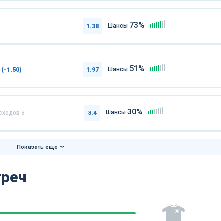
73%
Шансы
1.38
51%
Шансы
(-1.50)
1.97
30%
Шансы
исходов
3
3.4
Показать еще
треч