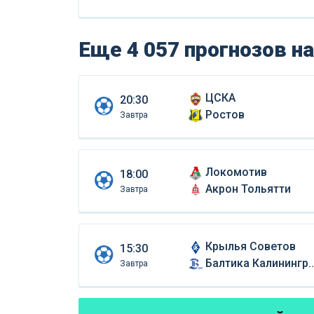
Еще 4 057 прогнозов
на
ЦСКА
20:30
Ростов
Завтра
Локомотив
18:00
Акрон Тольятти
Завтра
Крылья Советов
15:30
Балтика Калининград
Завтра