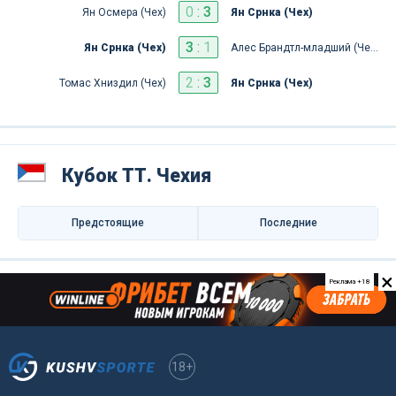
0
:
3
Ян Осмера (Чех)
Ян Срнка (Чех)
3
:
1
Ян Срнка (Чех)
Алес Брандтл-младший (Чех)
2
:
3
Томас Хниздил (Чех)
Ян Срнка (Чех)
Кубок ТТ. Чехия
Предстоящие
Последниe
×
Реклама +18
18+