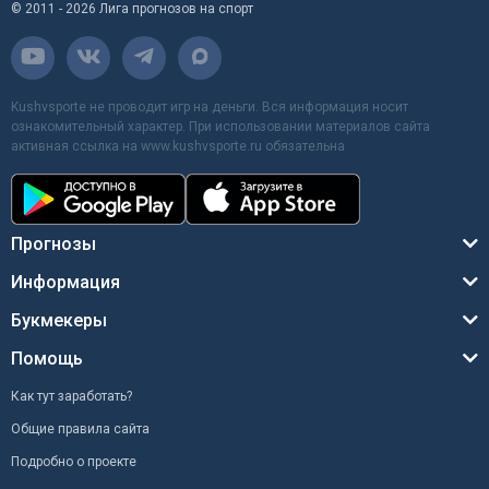
© 2011 - 2026 Лига прогнозов на спорт
Kushvsporte не проводит игр на деньги. Вся информация носит
ознакомительный характер. При использовании материалов сайта
активная ссылка на www.kushvsporte.ru обязательна
Прогнозы
Информация
Букмекеры
Помощь
Как тут заработать?
Общие правила сайта
Подробно о проекте