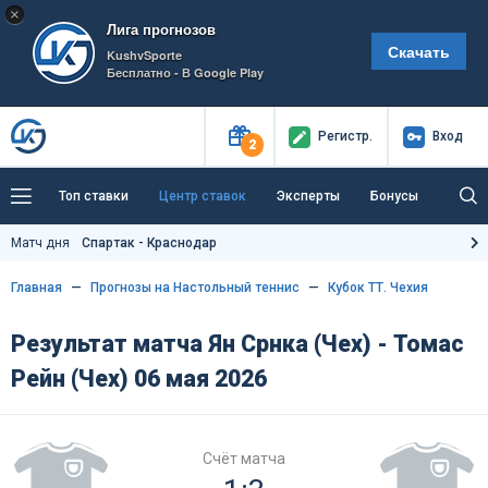
×
Лига прогнозов
Скачать
KushvSporte
Бесплатно - В Google Play
Регистр
.
Вход
2
Топ ставки
Центр ставок
Эксперты
Бонусы
Тренды
Букмекеры
Пресс-центр
Матч дня
Спартак - Краснодар
Как тут заработать?
Главная
Прогнозы на Настольный теннис
Кубок ТТ. Чехия
Результат матча Ян Срнка (Чех) - Томас
Рейн (Чех) 06 мая 2026
Счёт матча