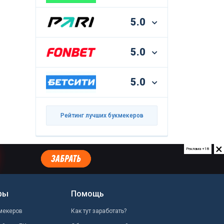
5.0
5.0
5.0
Рейтинг лучших букмекеров
×
Реклама +18
ры
Помощь
мекеров
Как тут заработать?