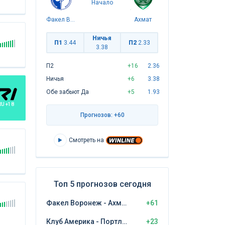
Начало
Факел Воронеж
Ахмат
Ничья
П1
3.44
П2
2.33
3.38
П2
+16
2.36
Ничья
+6
3.38
Обе забьют Да
+5
1.93
RU +18
Прогнозов: +60
Смотреть на
Топ 5 прогнозов сегодня
Факел Воронеж - Ахмат
+61
Клуб Америка - Портленд Тимберс
+23