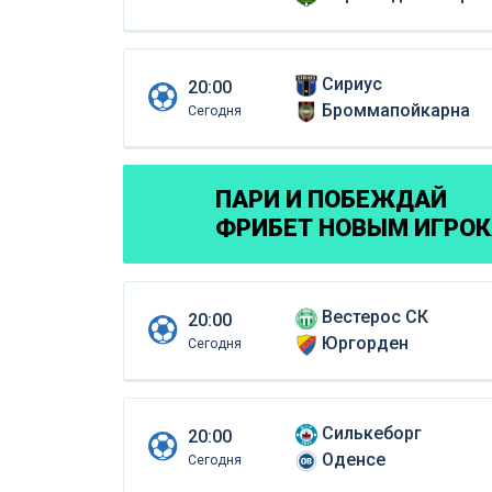
Сириус
20:00
Броммапойкарна
Сегодня
ПАРИ И ПОБЕЖДАЙ
ФРИБЕТ НОВЫМ ИГРО
Вестерос СК
20:00
Юргорден
Сегодня
Силькеборг
20:00
Оденсе
Сегодня