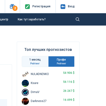
Регистр
ация
Вход
2
-центр
Как тут заработать?
Топ лучших прогнозистов
1 месяц
Профи
Рейтинг
Рейтинг
54 906 $
NULADNENKO
56 116 $
Ksare
26 247 $
DimaV
16 499 $
Darkness27