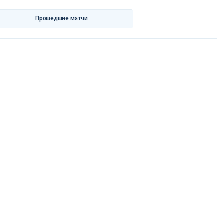
Прошедшие матчи