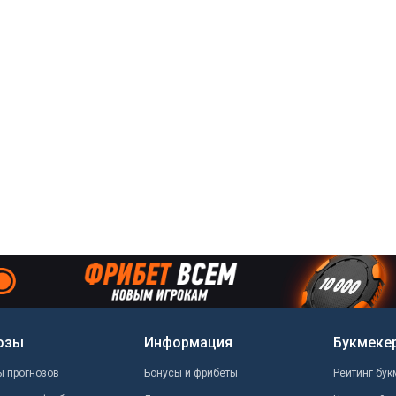
озы
Информация
Букмеке
ы прогнозов
Бонусы и фрибеты
Рейтинг бук