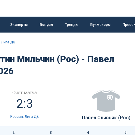
Эксперты
Бонусы
Тренды
Букмекеры
Пресс
 Лига ДВ
тин Мильчин (Рос) - Павел
026
Счёт матча
2:3
Россия. Лига ДВ
Павел Сливняк (Рос)
2
3
4
5