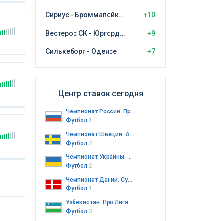
Сириус - Броммапойкарна
+10
Вестерос СК - Юргорден
+9
Силькеборг - Оденсе
+7
Центр ставок сегодня
Чемпионат России. Премьер-лига
Футбол
1
Чемпионат Швеции. Аллсвенскан
Футбол
2
Чемпионат Украины. Премьер-лига
Футбол
2
Чемпионат Дании. Суперлига
Футбол
1
Узбекистан. Про Лига
Футбол
3