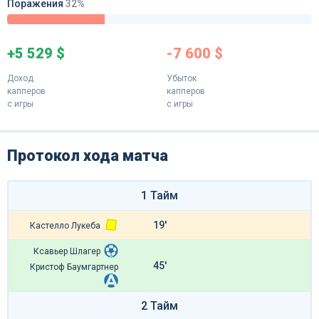
Поражения
32%
+5 529 $
-7 600 $
Доход
Убыток
капперов
капперов
с игры
с игры
Протокол хода матча
1 Тайм
19'
Кастелло Лукеба
Ксавьер Шлагер
45'
Кристоф Баумгартнер
2 Тайм