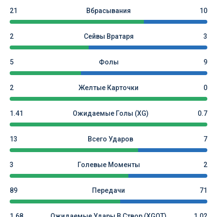
21
Вбрасывания
10
2
Сейвы Вратаря
3
5
Фолы
9
2
Желтые Карточки
0
1.41
Ожидаемые Голы (xG)
0.7
13
Всего Ударов
7
3
Голевые Моменты
2
89
Передачи
71
1.68
Ожидаемые Удары В Створ (xGOT)
1.02