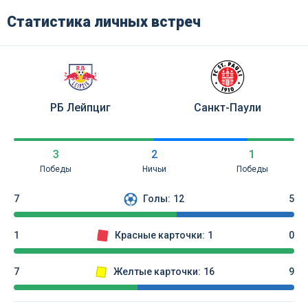
Статистика личных встреч
РБ Лейпциг
Санкт-Паули
3
2
1
Победы
Ничьи
Победы
7
Голы:
12
5
1
Красные карточки:
1
0
7
Желтые карточки:
16
9