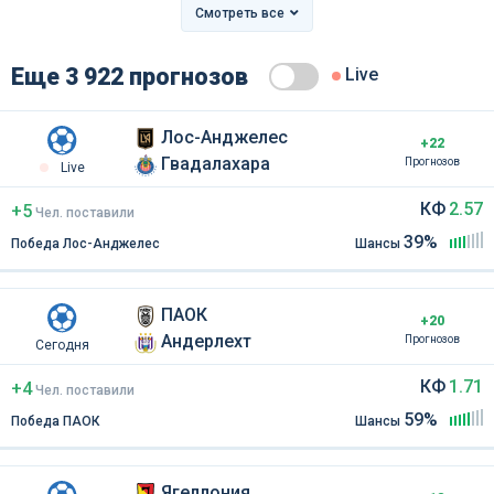
Смотреть все
Еще 3 922 прогнозов
Live
Лос-Анджелес
+22
Гвадалахара
Прогнозов
Live
КФ
2.57
+5
Чел
.
поставили
39%
Победа Лос-Анджелес
Шансы
ПАОК
+20
Андерлехт
Прогнозов
Сегодня
КФ
1.71
+4
Чел
.
поставили
59%
Победа ПАОК
Шансы
Ягеллония