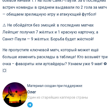
боевой ничьей 1:1 на поле Санкт-Паули. За 6 последних
встреч команды в среднем выдавали по 2 гола за матч
— обещаем зрелищную игру и атакующий футбол!
⚠️ Не обойдётся без эмоций: в последних матчах
Лейпциг получил 7 жёлтых и 1 красную карточку, а
Санкт-Паули — 9 жёлтых. Борьба будет жёсткой!
Не пропустите ключевой матч, который может ещё
больше изменить расклады в таблице! Кто возьмёт три
очка – фавориты или аутсайдеры? Узнаем уже 9 мая! ⚽️
💥
Материал создан при поддержке:
Олег
Один из старейших капперов страны