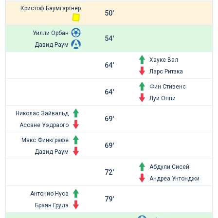
Кристоф Баумгартнер
50'
Уилли Орбан
54'
Давид Раум
Хауке Вал
64'
Ларс Ритзка
Фин Стивенс
64'
Луи Оппи
Николас Зайвальд
69'
Ассане Уэдраого
Макс Финкграфе
69'
Давид Раум
Абдули Сисей
72'
Андреа Унтонджи
Антонио Нуса
79'
Браян Груда