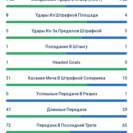
8
Удары Из Штрафной Площади
4
5
Удары Из-За Пределов Штрафной
3
1
Попадание В Штангу
1
1
Headed Goals
0
31
Касания Мяча В Штрафной Соперника
15
0
Успешные Передачи В Разрез
1
47
Длинные Передачи
29
72
Передачи В Последней Трети
65