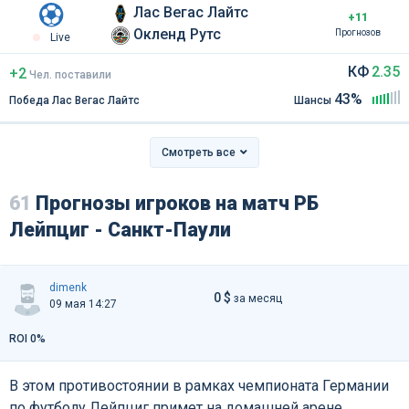
Лас Вегас Лайтс
+11
Окленд Рутс
Прогнозов
Live
КФ
2.35
+2
Чел
.
поставили
43%
Победа Лас Вегас Лайтс
Шансы
Смотреть все
61
Прогнозы игроков на матч РБ
Лейпциг - Санкт-Паули
dimenk
0 $
за месяц
09 мая 14:27
ROI 0%
В этом противостоянии в рамках чемпионата Германии
по футболу Лейпциг примет на домашней арене