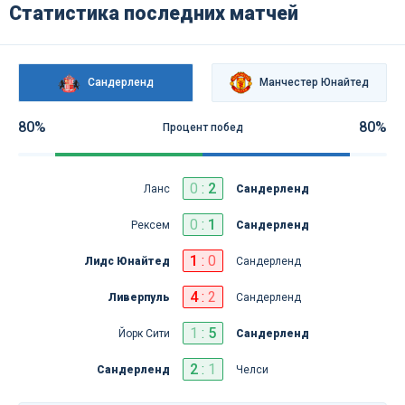
Статистика последних матчей
Сандерленд
Манчестер Юнайтед
80%
80%
Процент побед
0
:
2
Ланс
Сандерленд
0
:
1
Рексем
Сандерленд
1
:
0
Лидс Юнайтед
Сандерленд
4
:
2
Ливерпуль
Сандерленд
1
:
5
Йорк Сити
Сандерленд
2
:
1
Сандерленд
Челси