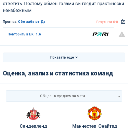
ответить. Поэтому обмен голами выглядит практически
неизбежным.
Прогноз:
Обе забьют Да
Результат
0:0
Повторить в БК
1.6
Показать еще
Оценка, анализ и статистика команд
Общее - в среднем за матч
Сандерленд
Манчестер Юнайтед