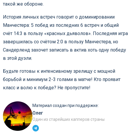
такой же обороне.
История личных встреч говорит о доминировании
Манчестера: 5 побед из последних 6 встреч и общий
счёт 14:3 в пользу «красных дьяволов». Последняя игра
завершилась со счётом 2:0 в пользу Манчестера, но
Сандерленд захочет записать в актив хоть одну победу
в этой дуэли.
Будьте готовы к интенсивному зрелищу с мощной
борьбой и минимум 2-3 голами в матче! Кто проявит
класс и волю к победе? Не пропустите!
Материал создан при поддержке:
Олег
Один из старейших капперов страны