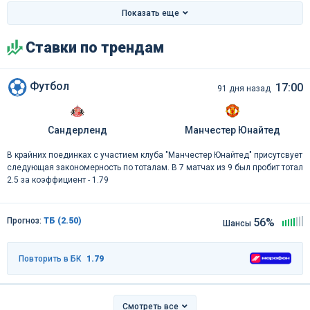
Показать еще
Ставки по трендам
Футбол
17:00
91 дня назад
Сандерленд
Манчестер Юнайтед
В крайних поединках с участием клуба "Манчестер Юнайтед" присутсвует
следующая закономерность по тоталам. В 7 матчах из 9 был пробит тотал
2.5 за коэффициент - 1.79
Прогноз:
ТБ (2.50)
56%
Шансы
Повторить в БК
1.79
Смотреть все