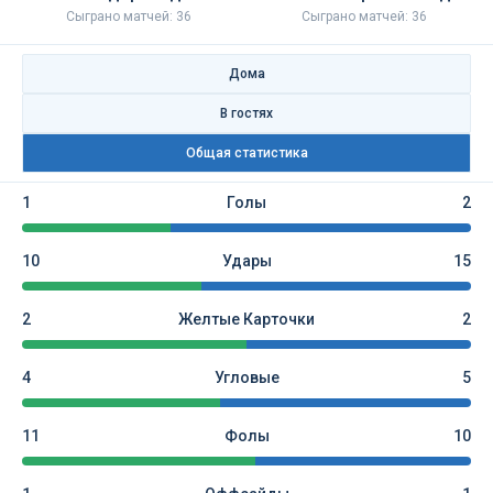
Сыграно матчей: 36
Сыграно матчей: 36
Дома
В гостях
Общая статистика
1
Голы
2
10
Удары
15
2
Желтые Карточки
2
4
Угловые
5
11
Фолы
10