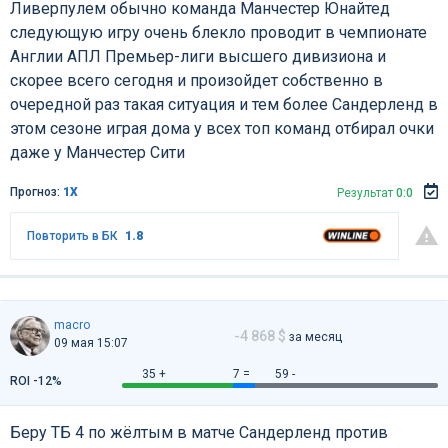
Ливерпулем обычно команда Манчестер Юнайтед
следующую игру очень блекло проводит в чемпионате
Англии АПЛ Премьер-лиги высшего дивизиона и
скорее всего сегодня и произойдет собственно в
очередной раз такая ситуация и тем более Сандерленд в
этом сезоне играя дома у всех топ команд отбирал очки
даже у Манчестер Сити
Прогноз:
1Х
Результат
0:0
Повторить в БК
1.8
macro
-4 868 $
за месяц
09 мая 15:07
35 +
7 =
59 -
ROI -12%
Беру ТБ 4 по жёлтым в матче Сандерленд против