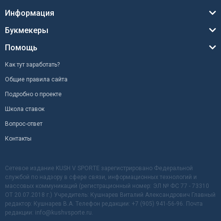
Информация
Букмекеры
Помощь
Как тут заработать?
Общие правила сайта
Подробно о проекте
Школа ставок
Вопрос-ответ
Контакты
Сетевое издание KUSH V SPORTE зарегистрировано Федеральной
службой по надзору в сфере связи, информационных технологий и
массовых коммуникаций (регистрационный номер: ЭЛ № ФС 77 - 73310
ОТ 20.07.2018 г.) Учредитель: Кушнарев Виталий Александрович Главный
редактор: Кушнарев В.А. Телефон редакции: +7 (905) 941-56-96. Почта
редакции: info@kushvsporte.ru.