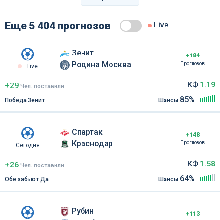
Еще 5 404 прогнозов
Live
Зенит
+184
Родина Москва
Прогнозов
Live
КФ
1.19
+29
Чел
.
поставили
85%
Победа Зенит
Шансы
Спартак
+148
Краснодар
Прогнозов
Сегодня
КФ
1.58
+26
Чел
.
поставили
64%
Обе забьют Да
Шансы
Рубин
+113