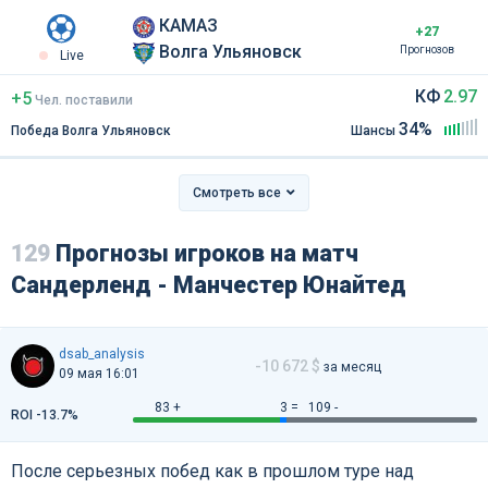
КАМАЗ
+27
Волга Ульяновск
Прогнозов
Live
КФ
2.97
+5
Чел
.
поставили
34%
Победа Волга Ульяновск
Шансы
Смотреть все
129
Прогнозы игроков на матч
Сандерленд - Манчестер Юнайтед
dsab_analysis
-10 672 $
за месяц
09 мая 16:01
83 +
3 =
109 -
ROI -13.7%
После серьезных побед как в прошлом туре над