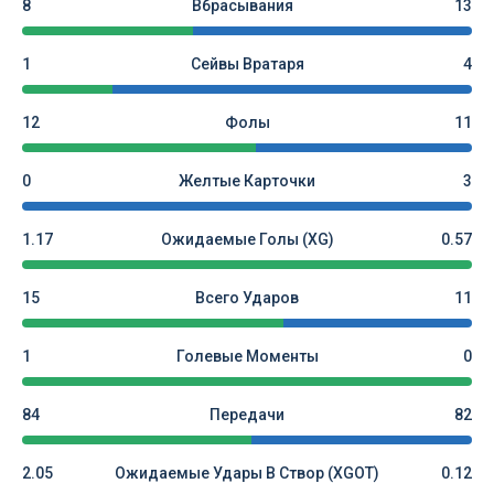
8
Вбрасывания
13
1
Сейвы Вратаря
4
12
Фолы
11
0
Желтые Карточки
3
1.17
Ожидаемые Голы (xG)
0.57
15
Всего Ударов
11
1
Голевые Моменты
0
84
Передачи
82
2.05
Ожидаемые Удары В Створ (xGOT)
0.12