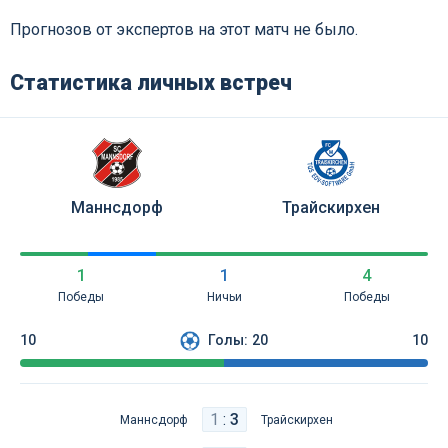
Прогнозов от экспертов на этот матч не было.
Статистика личных встреч
Маннсдорф
Трайскирхен
1
1
4
Победы
Ничьи
Победы
10
Голы:
20
10
1
:
3
Маннсдорф
Трайскирхен