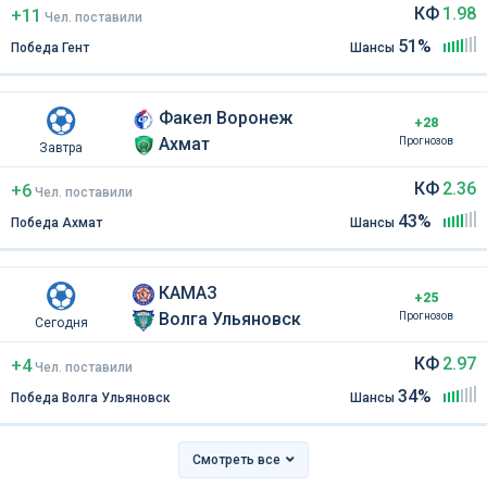
КФ
1.98
+11
Чел
.
поставили
51%
Победа Гент
Шансы
Факел Воронеж
+28
Ахмат
Прогнозов
Завтра
КФ
2.36
+6
Чел
.
поставили
43%
Победа Ахмат
Шансы
КАМАЗ
+25
Волга Ульяновск
Прогнозов
Сегодня
КФ
2.97
+4
Чел
.
поставили
34%
Победа Волга Ульяновск
Шансы
Смотреть все