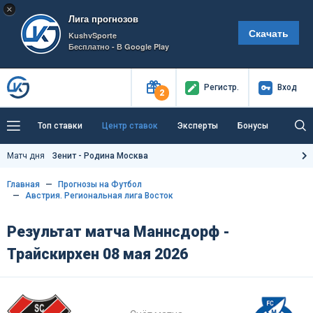
×
Лига прогнозов
Скачать
KushvSporte
Бесплатно - В Google Play
Регистр
.
Вход
2
Топ ставки
Центр ставок
Эксперты
Бонусы
Тренды
Букмекеры
Пресс-центр
Матч дня
Зенит - Родина Москва
Как тут заработать?
Главная
Прогнозы на Футбол
Австрия. Региональная лига Восток
Результат матча Маннсдорф -
Трайскирхен 08 мая 2026