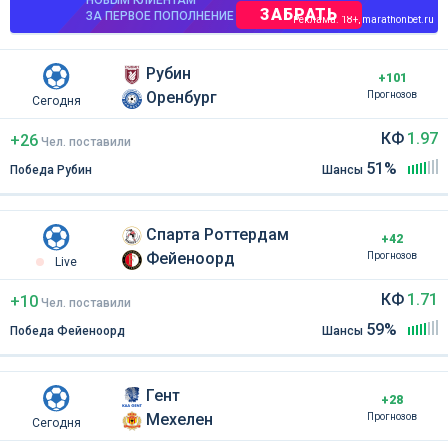
ЗАБРАТЬ
ЗА ПЕРВОЕ ПОПОЛНЕНИЕ
Реклама. 18+, marathonbet.ru
Рубин
+101
Оренбург
Прогнозов
Сегодня
КФ
1.97
+26
Чел
.
поставили
51%
Победа Рубин
Шансы
Спарта Роттердам
+42
Фейеноорд
Прогнозов
Live
КФ
1.71
+10
Чел
.
поставили
59%
Победа Фейеноорд
Шансы
Гент
+28
Мехелен
Прогнозов
Сегодня