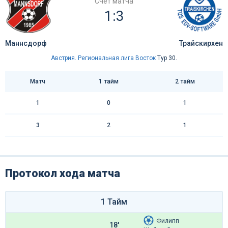
Счёт матча
1:3
Маннсдорф
Трайскирхен
Австрия. Региональная лига Восток
Тур 30.
Матч
1 тайм
2 тайм
1
0
1
3
2
1
Протокол хода матча
1 Тайм
Филипп
18'