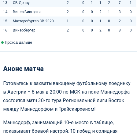
13
СВ Донау
2
0
1
1
2
7
1
14
Винер Виктория
2
0
0
2
1
3
0
15
Маттерсбургер СВ 2020
1
0
0
1
0
2
0
16
Винербергер
2
0
0
2
0
8
0
Проход дальше
Анонс матча
Готовьтесь к захватывающему футбольному поединку
в Австрии – 8 мая в 20:00 по МСК на поле Маннсдорфа
состоится матч 30-го тура Региональной лиги Восток
между Маннсдорфом и Трайскирхеном!
Маннсдорф, занимающий 10-е место в таблице,
показывает боевой настрой: 10 побед и солидная